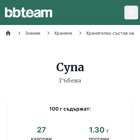
BB-Team
Отв
Знание
Хранене
Хранителен състав на х
Начало
Супа
Гъбена
100
г
съдържат:
27
1.30
г
калории
протеин