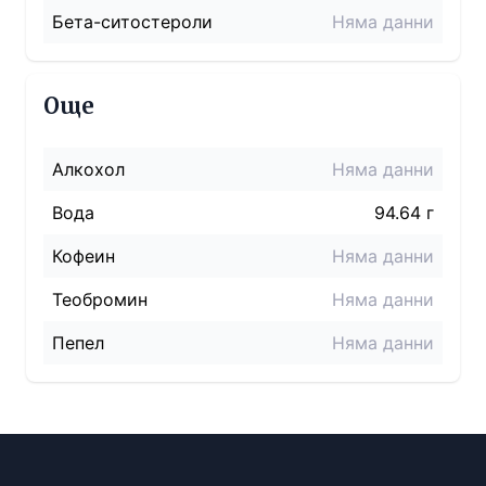
Бета-ситостероли
Няма данни
Още
Алкохол
Няма данни
Вода
94.64 г
Кофеин
Няма данни
Теобромин
Няма данни
Пепел
Няма данни