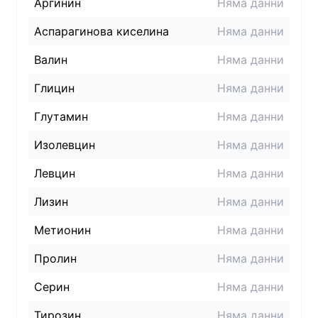
Аргинин
Няма данни
Аспарагинова киселина
Няма данни
Валин
Няма данни
Глицин
Няма данни
Глутамин
Няма данни
Изолевцин
Няма данни
Левцин
Няма данни
Лизин
Няма данни
Метионин
Няма данни
Пролин
Няма данни
Серин
Няма данни
Тирозин
Няма данни