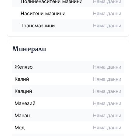
Полиненаситени мазнини
Няма данни
Наситени мазнини
Няма данни
Трансмазнини
Няма данни
Минерали
Желязо
Няма данни
Калий
Няма данни
Калций
Няма данни
Манезий
Няма данни
Манан
Няма данни
Мед
Няма данни