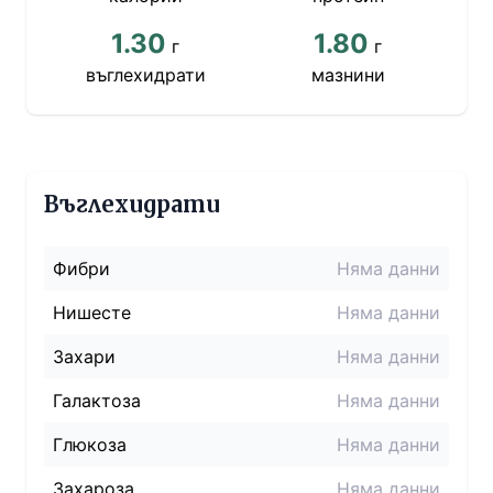
1.30
1.80
г
г
въглехидрати
мазнини
Въглехидрати
Фибри
Няма данни
Нишесте
Няма данни
Захари
Няма данни
Галактоза
Няма данни
Глюкоза
Няма данни
Захароза
Няма данни