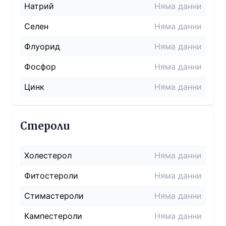
Натрий
Няма данни
Селен
Няма данни
Флуорид
Няма данни
Фосфор
Няма данни
Цинк
Няма данни
Стероли
Холестерол
Няма данни
Фитостероли
Няма данни
Стимастероли
Няма данни
Кампестероли
Няма данни