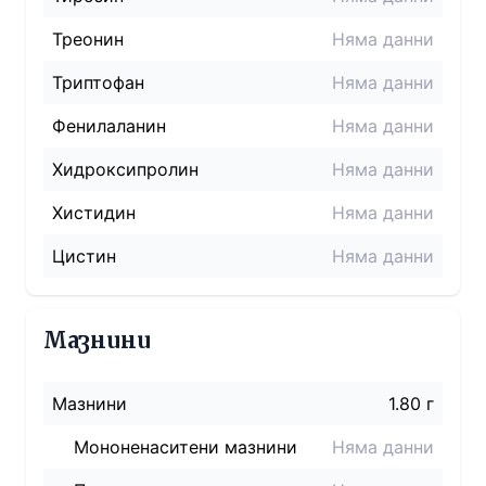
Треонин
Няма данни
Триптофан
Няма данни
Фенилаланин
Няма данни
Хидроксипролин
Няма данни
Хистидин
Няма данни
Цистин
Няма данни
Мазнини
Мазнини
1.80 г
Мононенаситени мазнини
Няма данни