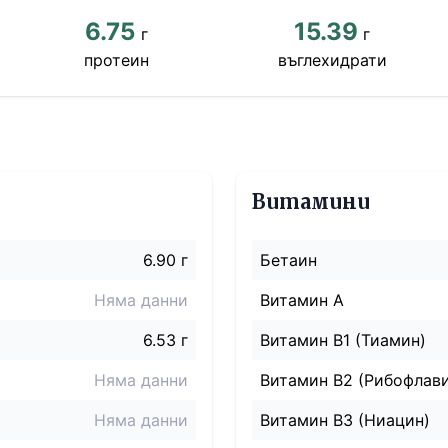
6.75
15.39
г
г
протеин
въглехидрати
Витамини
6.90 г
Бетаин
Няма данни
Витамин A
6.53 г
Витамин B1 (Тиамин)
Няма данни
Витамин B2 (Рибофлав
Няма данни
Витамин B3 (Ниацин)