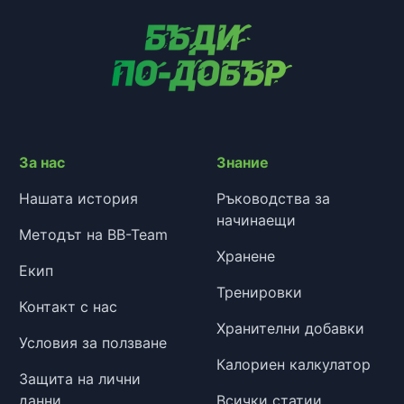
За нас
Знание
Нашата история
Ръководства за
начинаещи
Методът на BB-Team
Хранене
Екип
Тренировки
Контакт с нас
Хранителни добавки
Условия за ползване
Калориен калкулатор
Защита на лични
данни
Всички статии