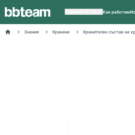
BB-Team
Решения за теб
Как работим
Ис
Знание
Хранене
Хранителен състав на х
Начало