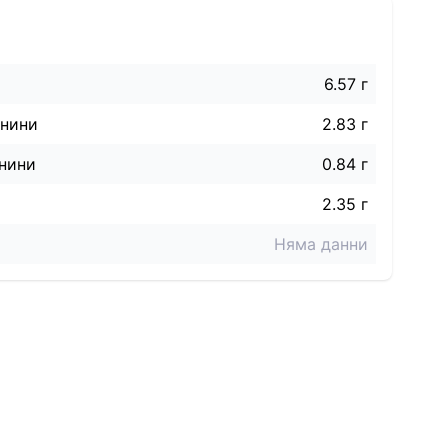
6.57 г
знини
2.83 г
нини
0.84 г
2.35 г
Няма данни