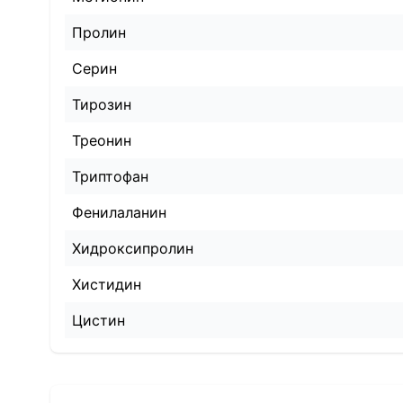
Пролин
Серин
Тирозин
Треонин
Триптофан
Фенилаланин
Хидроксипролин
Хистидин
Цистин