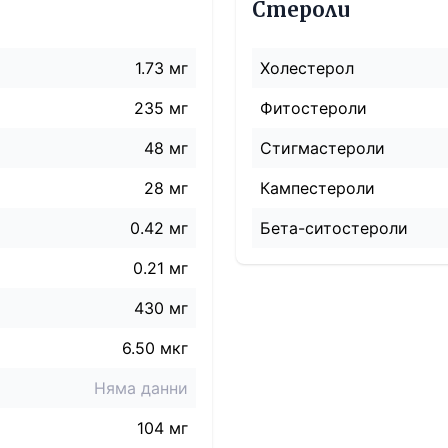
Стероли
1.73 мг
Холестерол
235 мг
Фитостероли
48 мг
Стигмастероли
28 мг
Кампестероли
0.42 мг
Бета-ситостероли
0.21 мг
430
мг
6.50 мкг
Няма данни
104 мг