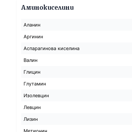
Аминокиселини
Аланин
Аргинин
Аспарагинова киселина
Валин
Глицин
Глутамин
Изолевцин
Левцин
Лизин
Метионин