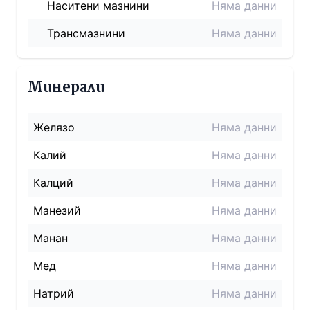
Наситени мазнини
Няма данни
Трансмазнини
Няма данни
Минерали
Желязо
Няма данни
Калий
Няма данни
Калций
Няма данни
Манезий
Няма данни
Манан
Няма данни
Мед
Няма данни
Натрий
Няма данни