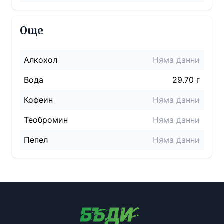
Още
Алкохол
Няма данни
Вода
29.70 г
Кофеин
Няма данни
Теобромин
Няма данни
Пепел
Няма данни