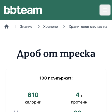
BB-Team
Отв
Знание
Хранене
Хранителен състав на х
Начало
Дроб от треска
100
г
съдържат:
610
4
г
калории
протеин