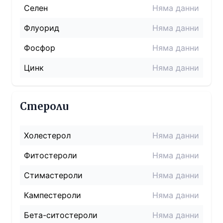
Селен
Няма данни
Флуорид
Няма данни
Фосфор
Няма данни
Цинк
Няма данни
Стероли
Холестерол
Няма данни
Фитостероли
Няма данни
Стимастероли
Няма данни
Кампестероли
Няма данни
Бета-ситостероли
Няма данни