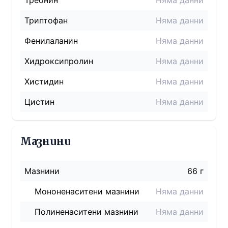
Треонин
Няма данни
Триптофан
Няма данни
Фенилаланин
Няма данни
Хидроксипролин
Няма данни
Хистидин
Няма данни
Цистин
Няма данни
Мазнини
Мазнини
66 г
Мононенаситени мазнини
Няма данни
Полиненаситени мазнини
Няма данни