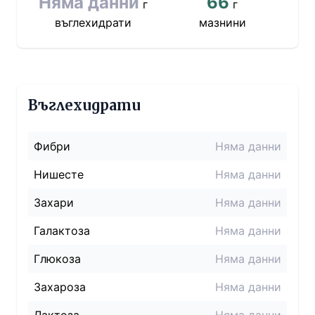
Няма данни
66
г
г
въглехидрати
мазнини
Въглехидрати
Фибри
Няма данни
Нишесте
Няма данни
Захари
Няма данни
Галактоза
Няма данни
Глюкоза
Няма данни
Захароза
Няма данни