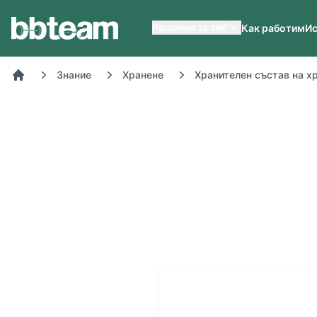
BB-Team
Решения за теб
Как работим
Ис
Знание
Хранене
Хранителен състав на х
Начало