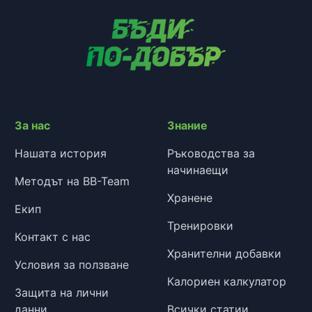
За нас
Знание
Нашата история
Ръководства за
начинаещи
Методът на BB-Team
Хранене
Екип
Тренировки
Контакт с нас
Хранителни добавки
Условия за ползване
Калориен калкулатор
Защита на лични
данни
Всички статии