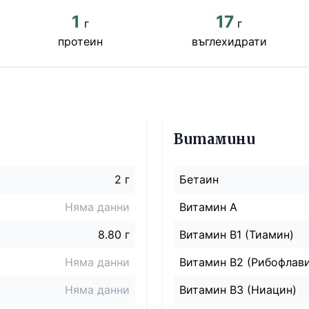
1
17
г
г
протеин
въглехидрати
Витамини
2 г
Бетаин
Няма данни
Витамин A
8.80 г
Витамин B1 (Тиамин)
Няма данни
Витамин B2 (Рибофлав
Няма данни
Витамин B3 (Ниацин)