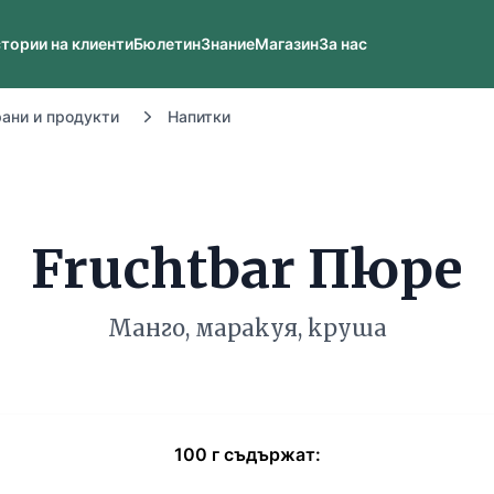
тории на клиенти
Бюлетин
Знание
Магазин
За нас
рани и продукти
Напитки
Fruchtbar Пюре
Манго, маракуя, круша
100
г
съдържат: