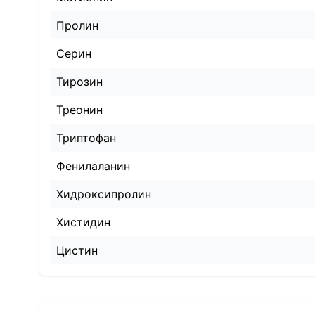
Пролин
Серин
Тирозин
Треонин
Триптофан
Фенилаланин
Хидроксипролин
Хистидин
Цистин