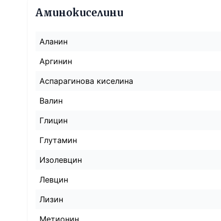
Аминокиселини
Аланин
Аргинин
Аспарагинова киселина
Валин
Глицин
Глутамин
Изолевцин
Левцин
Лизин
Метионин