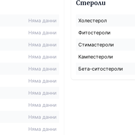
Стероли
Няма данни
Холестерол
Няма данни
Фитостероли
Няма данни
Стимастероли
Няма данни
Кампестероли
Няма данни
Бета-ситостероли
Няма данни
Няма данни
Няма данни
Няма данни
Няма данни