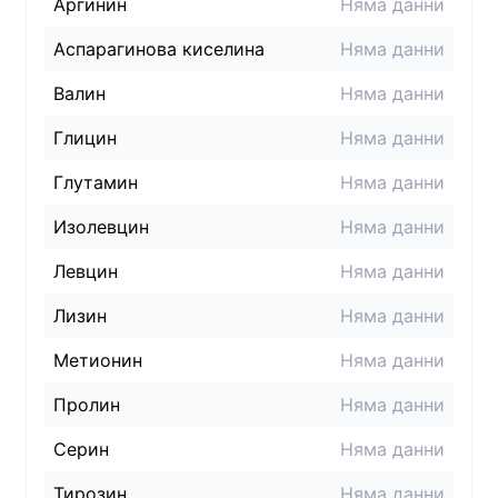
Аргинин
Няма данни
Аспарагинова киселина
Няма данни
Валин
Няма данни
Глицин
Няма данни
Глутамин
Няма данни
Изолевцин
Няма данни
Левцин
Няма данни
Лизин
Няма данни
Метионин
Няма данни
Пролин
Няма данни
Серин
Няма данни
Тирозин
Няма данни