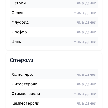
Натрий
Няма данни
Селен
Няма данни
Флуорид
Няма данни
Фосфор
Няма данни
Цинк
Няма данни
Стероли
Холестерол
Няма данни
Фитостероли
Няма данни
Стимастероли
Няма данни
Кампестероли
Няма данни