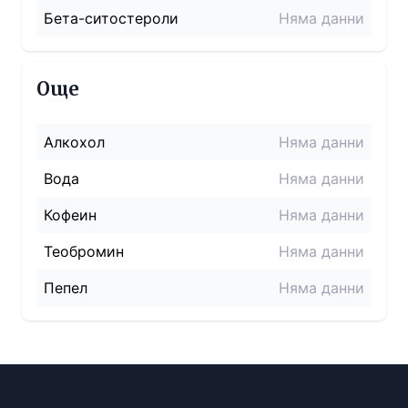
Бета-ситостероли
Няма данни
Още
Алкохол
Няма данни
Вода
Няма данни
Кофеин
Няма данни
Теобромин
Няма данни
Пепел
Няма данни