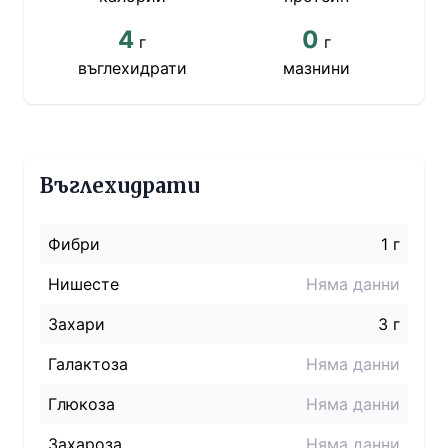
4
0
г
г
въглехидрати
мазнини
Въглехидрати
Фибри
1 г
Нишесте
Няма данни
Захари
3 г
Галактоза
Няма данни
Глюкоза
Няма данни
Захароза
Няма данни