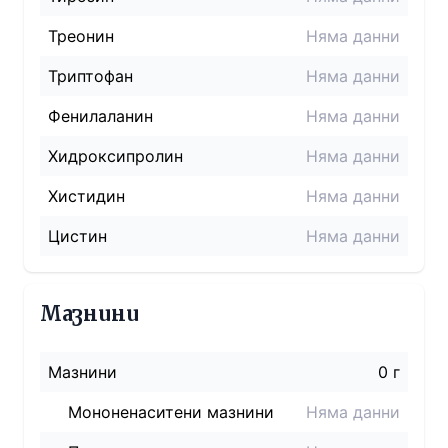
Треонин
Няма данни
Триптофан
Няма данни
Фенилаланин
Няма данни
Хидроксипролин
Няма данни
Хистидин
Няма данни
Цистин
Няма данни
Мазнини
Мазнини
0 г
Мононенаситени мазнини
Няма данни