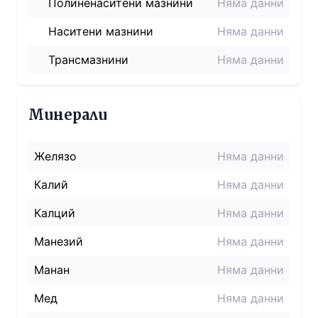
Полиненаситени мазнини
Няма данни
Наситени мазнини
Няма данни
Трансмазнини
Няма данни
Минерали
Желязо
Няма данни
Калий
Няма данни
Калций
Няма данни
Манезий
Няма данни
Манан
Няма данни
Мед
Няма данни