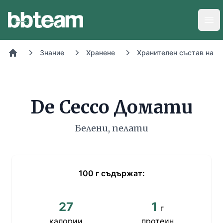
BB-Team
Отв
Знание
Хранене
Хранителен състав на х
Начало
De Cecco Домати
Белени, пелати
100
г
съдържат:
27
1
г
калории
протеин