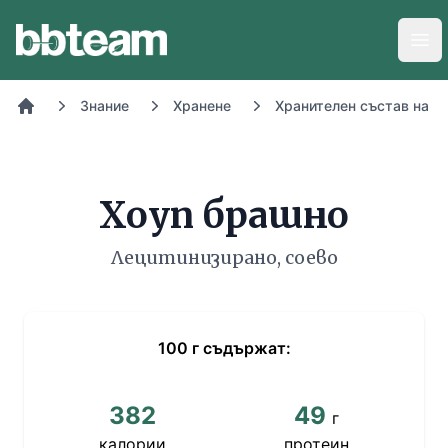
BB-Team
Отв
Знание
Хранене
Хранителен състав на х
Начало
Хоуп брашно
Лецитинизирано, соево
100
г
съдържат:
382
49
г
калории
протеин