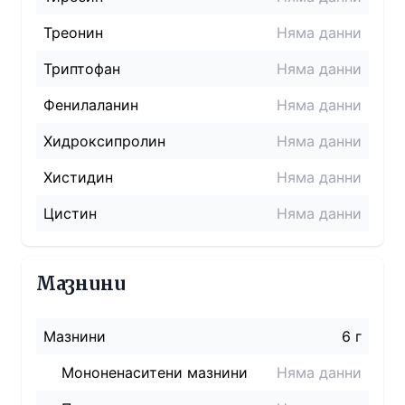
Треонин
Няма данни
Триптофан
Няма данни
Фенилаланин
Няма данни
Хидроксипролин
Няма данни
Хистидин
Няма данни
Цистин
Няма данни
Мазнини
Мазнини
6 г
Мононенаситени мазнини
Няма данни