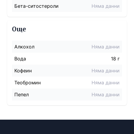
Бета-ситостероли
Няма данни
Още
Алкохол
Няма данни
Вода
18 г
Кофеин
Няма данни
Теобромин
Няма данни
Пепел
Няма данни