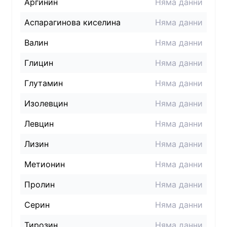
Аргинин
Няма данни
Аспарагинова киселина
Няма данни
Валин
Няма данни
Глицин
Няма данни
Глутамин
Няма данни
Изолевцин
Няма данни
Левцин
Няма данни
Лизин
Няма данни
Метионин
Няма данни
Пролин
Няма данни
Серин
Няма данни
Тирозин
Няма данни