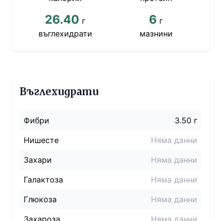
26.40
6
г
г
въглехидрати
мазнини
Въглехидрати
Фибри
3.50 г
Нишесте
Няма данни
Захари
Няма данни
Галактоза
Няма данни
Глюкоза
Няма данни
Захароза
Няма данни