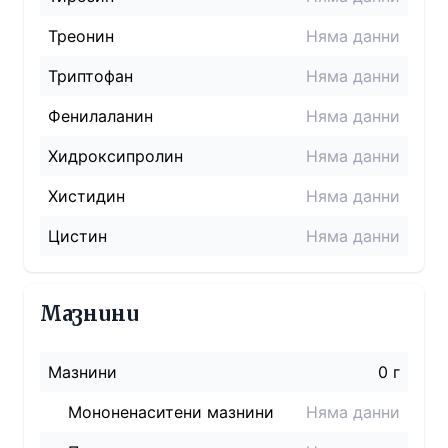
Треонин
Няма данни
Триптофан
Няма данни
Фенилаланин
Няма данни
Хидроксипролин
Няма данни
Хистидин
Няма данни
Цистин
Няма данни
Мазнини
Мазнини
0 г
Мононенаситени мазнини
Няма данни