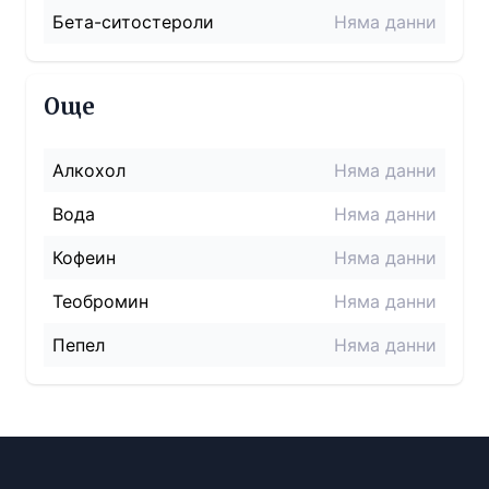
Бета-ситостероли
Няма данни
Още
Алкохол
Няма данни
Вода
Няма данни
Кофеин
Няма данни
Теобромин
Няма данни
Пепел
Няма данни