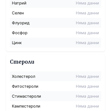
Натрий
Няма данни
Селен
Няма данни
Флуорид
Няма данни
Фосфор
Няма данни
Цинк
Няма данни
Стероли
Холестерол
Няма данни
Фитостероли
Няма данни
Стимастероли
Няма данни
Кампестероли
Няма данни