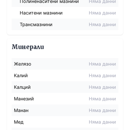
Полиненаситени мазнини
Няма данни
Наситени мазнини
Няма данни
Трансмазнини
Няма данни
Минерали
Желязо
Няма данни
Калий
Няма данни
Калций
Няма данни
Манезий
Няма данни
Манан
Няма данни
Мед
Няма данни