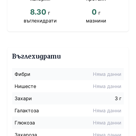
8.30
0
г
г
въглехидрати
мазнини
Въглехидрати
Фибри
Няма данни
Нишесте
Няма данни
Захари
3 г
Галактоза
Няма данни
Глюкоза
Няма данни
Захароза
Няма данни