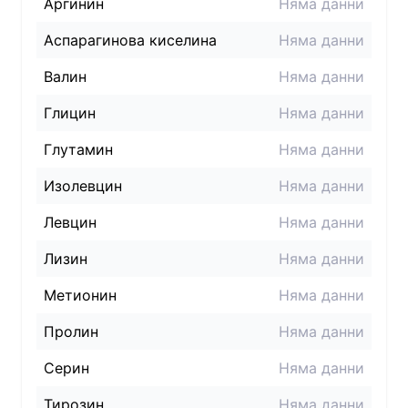
Аргинин
Няма данни
Аспарагинова киселина
Няма данни
Валин
Няма данни
Глицин
Няма данни
Глутамин
Няма данни
Изолевцин
Няма данни
Левцин
Няма данни
Лизин
Няма данни
Метионин
Няма данни
Пролин
Няма данни
Серин
Няма данни
Тирозин
Няма данни