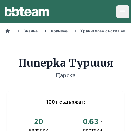
BB-Team
Отв
Знание
Хранене
Хранителен състав на х
Начало
Пиперка Туршия
Царска
100
г
съдържат:
20
0.63
г
калории
протеин