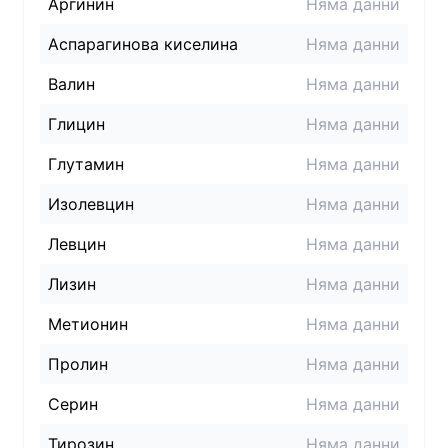
Аргинин
Няма данни
Аспарагинова киселина
Няма данни
Валин
Няма данни
Глицин
Няма данни
Глутамин
Няма данни
Изолевцин
Няма данни
Левцин
Няма данни
Лизин
Няма данни
Метионин
Няма данни
Пролин
Няма данни
Серин
Няма данни
Тирозин
Няма данни