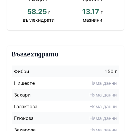
58.25
13.17
г
г
въглехидрати
мазнини
Въглехидрати
Фибри
1.50 г
Нишесте
Няма данни
Захари
Няма данни
Галактоза
Няма данни
Глюкоза
Няма данни
Захароза
Няма данни