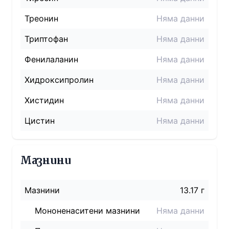
Треонин
Няма данни
Триптофан
Няма данни
Фенилаланин
Няма данни
Хидроксипролин
Няма данни
Хистидин
Няма данни
Цистин
Няма данни
Мазнини
Мазнини
13.17 г
Мононенаситени мазнини
Няма данни