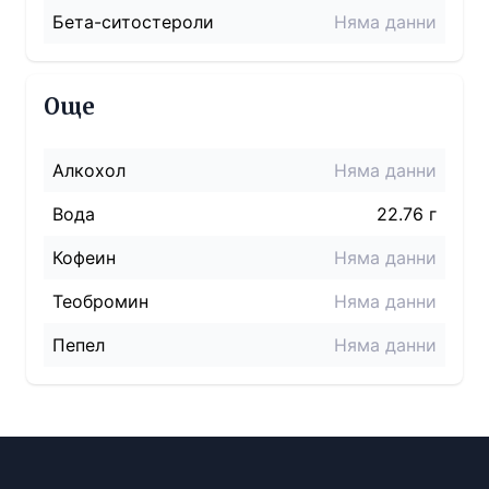
Бета-ситостероли
Няма данни
Още
Алкохол
Няма данни
Вода
22.76 г
Кофеин
Няма данни
Теобромин
Няма данни
Пепел
Няма данни