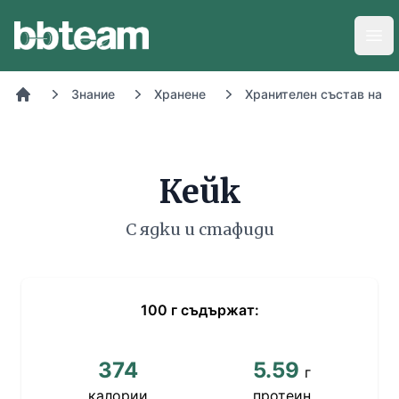
BB-Team
Отв
Знание
Хранене
Хранителен състав на х
Начало
Кейк
С ядки и стафиди
100
г
съдържат:
374
5.59
г
калории
протеин