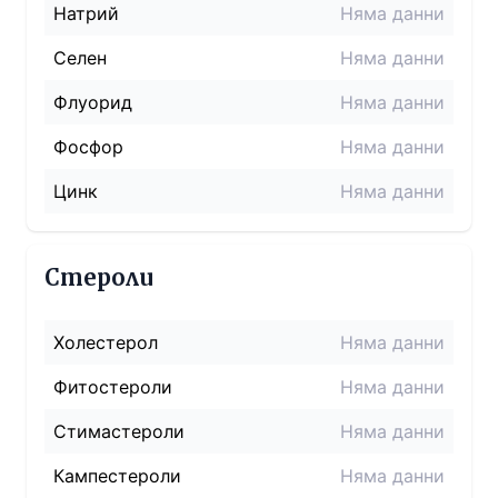
Натрий
Няма данни
Селен
Няма данни
Флуорид
Няма данни
Фосфор
Няма данни
Цинк
Няма данни
Стероли
Холестерол
Няма данни
Фитостероли
Няма данни
Стимастероли
Няма данни
Кампестероли
Няма данни