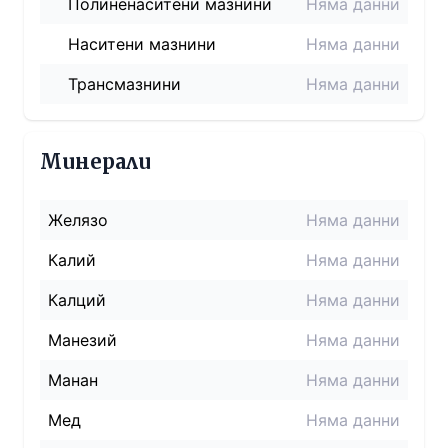
Полиненаситени мазнини
Няма данни
Наситени мазнини
Няма данни
Трансмазнини
Няма данни
Минерали
Желязо
Няма данни
Калий
Няма данни
Калций
Няма данни
Манезий
Няма данни
Манан
Няма данни
Мед
Няма данни