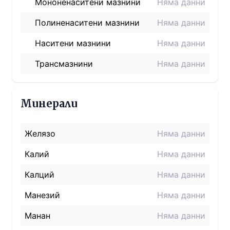
Мононенаситени мазнини
Няма данни
Полиненаситени мазнини
Няма данни
Наситени мазнини
Няма данни
Трансмазнини
Няма данни
Минерали
Желязо
Няма данни
Калий
Няма данни
Калций
Няма данни
Манезий
Няма данни
Манан
Няма данни