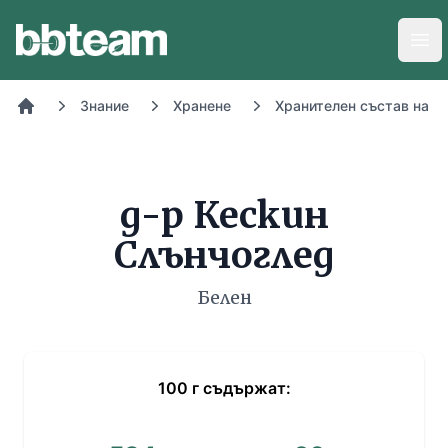
BB-Team
Отв
Знание
Хранене
Хранителен състав на х
Начало
д-р Кескин
Слънчоглед
Белен
100
г
съдържат: