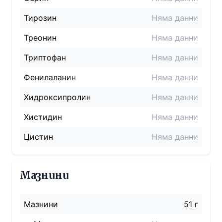
Тирозин
Няма данни
Треонин
Няма данни
Триптофан
Няма данни
Фенилаланин
Няма данни
Хидроксипролин
Няма данни
Хистидин
Няма данни
Цистин
Няма данни
Мазнини
Мазнини
51 г