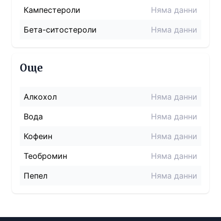
Кампестероли
Няма данни
Бета-ситостероли
Няма данни
Още
Алкохол
Няма данни
Вода
Няма данни
Кофеин
Няма данни
Теобромин
Няма данни
Пепел
Няма данни