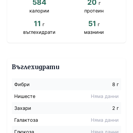
584
20
г
калории
протеин
11
51
г
г
въглехидрати
мазнини
Въглехидрати
Фибри
8 г
Нишесте
Няма данни
Захари
2 г
Галактоза
Няма данни
Глюкоза
Няма данни