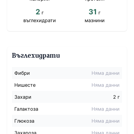
2
31
г
г
въглехидрати
мазнини
Въглехидрати
Фибри
Няма данни
Нишесте
Няма данни
Захари
2 г
Галактоза
Няма данни
Глюкоза
Няма данни
Захароза
Няма данни