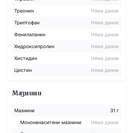
Треонин
Няма данни
Триптофан
Няма данни
Фенилаланин
Няма данни
Хидроксипролин
Няма данни
Хистидин
Няма данни
Цистин
Няма данни
Мазнини
Мазнини
31 г
Мононенаситени мазнини
Няма данни