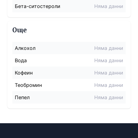
Бета-ситостероли
Няма данни
Още
Алкохол
Няма данни
Вода
Няма данни
Кофеин
Няма данни
Теобромин
Няма данни
Пепел
Няма данни