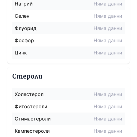
Натрий
Няма данни
Селен
Няма данни
Флуорид
Няма данни
Фосфор
Няма данни
Цинк
Няма данни
Стероли
Холестерол
Няма данни
Фитостероли
Няма данни
Стимастероли
Няма данни
Кампестероли
Няма данни