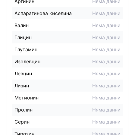
Аргинин
Няма данни
Аспарагинова киселина
Няма данни
Валин
Няма данни
Глицин
Няма данни
Глутамин
Няма данни
Изолевцин
Няма данни
Левцин
Няма данни
Лизин
Няма данни
Метионин
Няма данни
Пролин
Няма данни
Серин
Няма данни
Тирозин
Няма данни