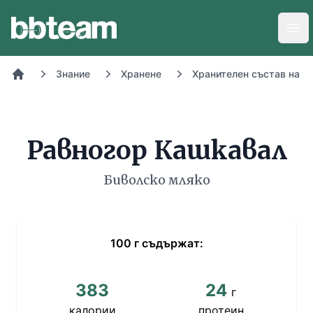
BB-Team
Отв
Знание
Хранене
Хранителен състав на х
Начало
Равногор Кашкавал
Биволско мляко
100
г
съдържат:
383
24
г
калории
протеин