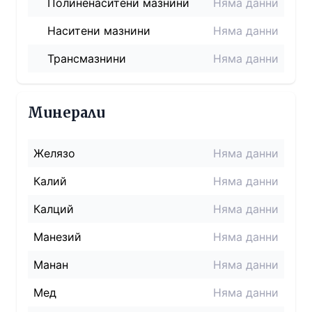
Полиненаситени мазнини
Няма данни
Наситени мазнини
Няма данни
Трансмазнини
Няма данни
Минерали
Желязо
Няма данни
Калий
Няма данни
Калций
Няма данни
Манезий
Няма данни
Манан
Няма данни
Мед
Няма данни