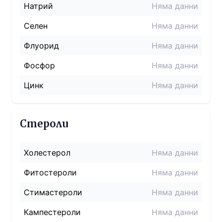
Натрий
Няма данни
Селен
Няма данни
Флуорид
Няма данни
Фосфор
Няма данни
Цинк
Няма данни
Стероли
Холестерол
Няма данни
Фитостероли
Няма данни
Стимастероли
Няма данни
Кампестероли
Няма данни