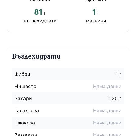
81
1
г
г
въглехидрати
мазнини
Въглехидрати
Фибри
1 г
Нишесте
Няма данни
Захари
0.30 г
Галактоза
Няма данни
Глюкоза
Няма данни
Захароза
Няма данни