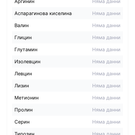
Аргинин
Няма данни
Аспарагинова киселина
Няма данни
Валин
Няма данни
Глицин
Няма данни
Глутамин
Няма данни
Изолевцин
Няма данни
Левцин
Няма данни
Лизин
Няма данни
Метионин
Няма данни
Пролин
Няма данни
Серин
Няма данни
Тирозин
Няма данни