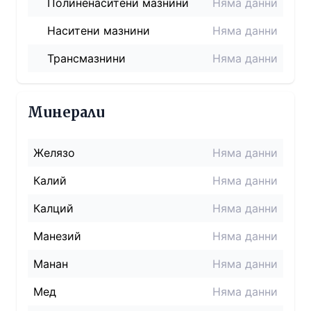
Полиненаситени мазнини
Няма данни
Наситени мазнини
Няма данни
Трансмазнини
Няма данни
Минерали
Желязо
Няма данни
Калий
Няма данни
Калций
Няма данни
Манезий
Няма данни
Манан
Няма данни
Мед
Няма данни