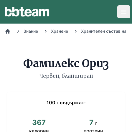
BB-Team
Отв
Знание
Хранене
Хранителен състав на х
Начало
Фамилекс Ориз
Червен, бланширан
100
г
съдържат:
367
7
г
калории
протеин