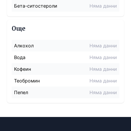
Бета-ситостероли
Няма данни
Още
Алкохол
Няма данни
Вода
Няма данни
Кофеин
Няма данни
Теобромин
Няма данни
Пепел
Няма данни