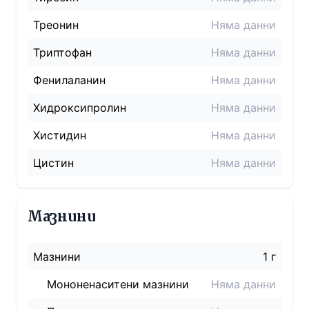
Треонин
Няма данни
Триптофан
Няма данни
Фенилаланин
Няма данни
Хидроксипролин
Няма данни
Хистидин
Няма данни
Цистин
Няма данни
Мазнини
Мазнини
1 г
Мононенаситени мазнини
Няма данни