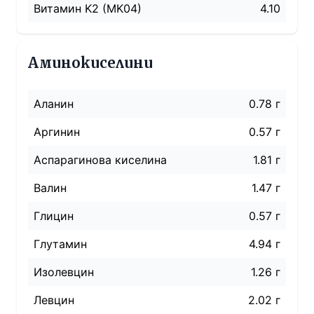
Витамин K2 (MK04)
4.10
Аминокиселини
Аланин
0.78 г
Аргинин
0.57 г
Аспарагинова киселина
1.81 г
Валин
1.47 г
Глицин
0.57 г
Глутамин
4.94 г
Изолевцин
1.26 г
Левцин
2.02 г