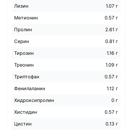
Лизин
1.07 г
Метионин
0.57 г
Пролин
2.61 г
Серин
0.81 г
Тирозин
1.16 г
Треонин
1.09 г
Триптофан
0.57 г
Фенилаланин
1.12 г
Хидроксипролин
0 г
Хистидин
0.57 г
Цистин
0.13 г