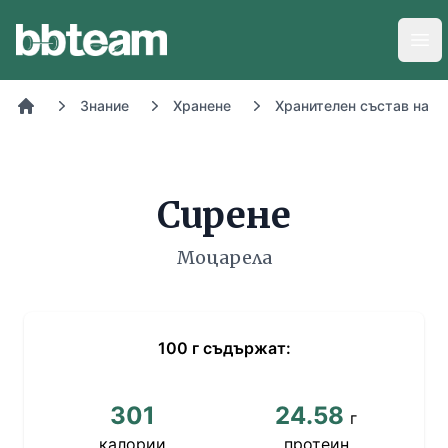
BB-Team
Отв
Знание
Хранене
Хранителен състав на х
Начало
Сирене
Моцарела
100
г
съдържат:
301
24.58
г
калории
протеин