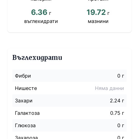
6.36
19.72
г
г
въглехидрати
мазнини
Въглехидрати
Фибри
0 г
Нишесте
Няма данни
Захари
2.24 г
Галактоза
0.75 г
Глюкоза
0 г
Захароза
0 г