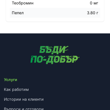
Теобромин
0 мг
Пепел
3.80 г
Услуги
Как работим
Истории на клиенти
Въпроси и отговори