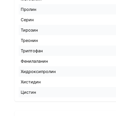
Пролин
Серин
Тирозин
Треонин
Триптофан
Фенилаланин
Хидроксипролин
Хистидин
Цистин