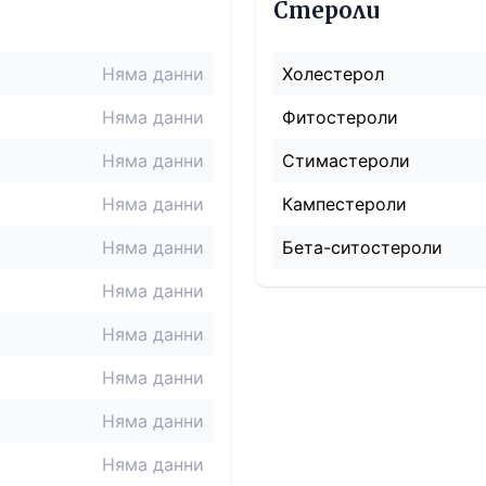
Стероли
Няма данни
Холестерол
Няма данни
Фитостероли
Няма данни
Стимастероли
Няма данни
Кампестероли
Няма данни
Бета-ситостероли
Няма данни
Няма данни
Няма данни
Няма данни
Няма данни