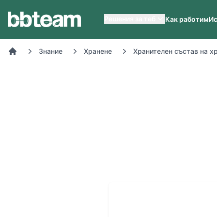
BB-Team
Решения за теб
Как работим
Ис
Знание
Хранене
Хранителен състав на х
Начало