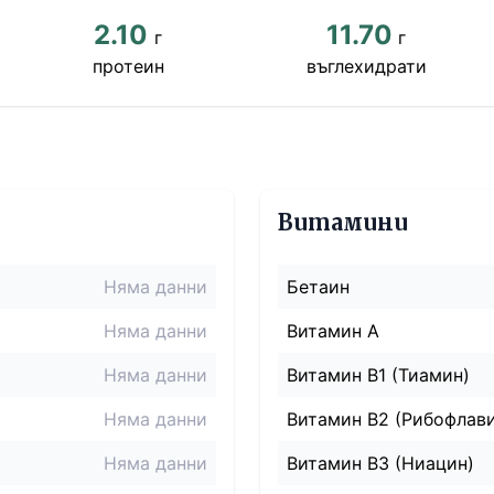
2.10
11.70
г
г
протеин
въглехидрати
Витамини
Няма данни
Бетаин
Няма данни
Витамин A
Няма данни
Витамин B1 (Тиамин)
Няма данни
Витамин B2 (Рибофлав
Няма данни
Витамин B3 (Ниацин)