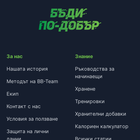
За нас
Знание
Нашата история
Ръководства за
начинаещи
Методът на BB-Team
Хранене
Екип
Тренировки
Контакт с нас
Хранителни добавки
Условия за ползване
Калориен калкулатор
Защита на лични
данни
Всички статии