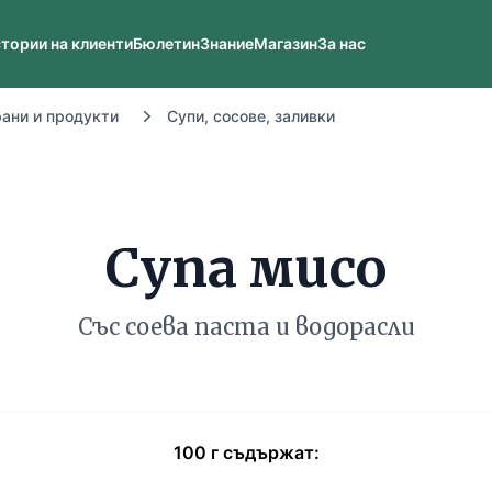
тории на клиенти
Бюлетин
Знание
Магазин
За нас
рани и продукти
Супи, сосове, заливки
Супа мисо
Със соева паста и водорасли
100
г
съдържат: