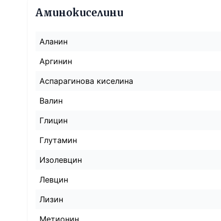
Аминокиселини
Аланин
Аргинин
Аспарагинова киселина
Валин
Глицин
Глутамин
Изолевцин
Левцин
Лизин
Метионин