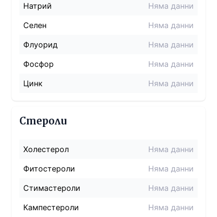
Натрий
Няма данни
Селен
Няма данни
Флуорид
Няма данни
Фосфор
Няма данни
Цинк
Няма данни
Стероли
Холестерол
Няма данни
Фитостероли
Няма данни
Стимастероли
Няма данни
Кампестероли
Няма данни