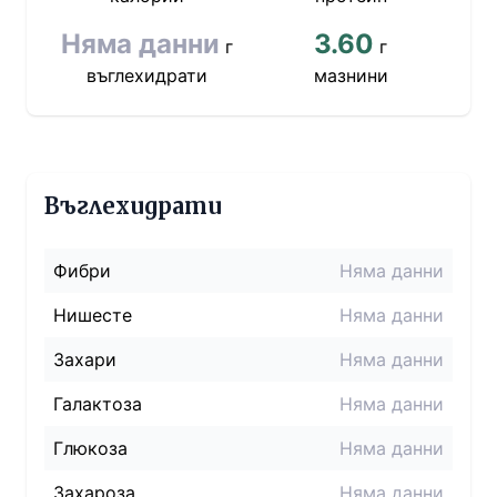
Няма данни
3.60
г
г
въглехидрати
мазнини
Въглехидрати
Фибри
Няма данни
Нишесте
Няма данни
Захари
Няма данни
Галактоза
Няма данни
Глюкоза
Няма данни
Захароза
Няма данни