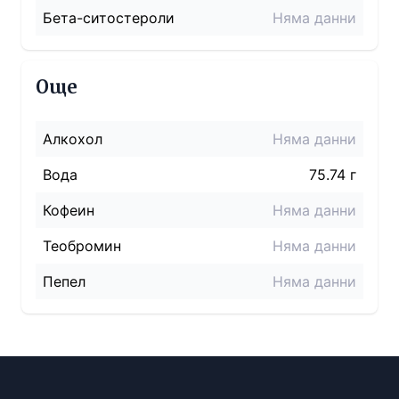
Бета-ситостероли
Няма данни
Още
Алкохол
Няма данни
Вода
75.74 г
Кофеин
Няма данни
Теобромин
Няма данни
Пепел
Няма данни