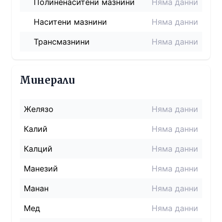
Полиненаситени мазнини
Няма данни
Наситени мазнини
Няма данни
Трансмазнини
Няма данни
Минерали
Желязо
Няма данни
Калий
Няма данни
Калций
Няма данни
Манезий
Няма данни
Манан
Няма данни
Мед
Няма данни