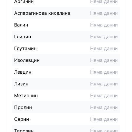
Аргинин
Няма данни
Аспарагинова киселина
Няма данни
Валин
Няма данни
Глицин
Няма данни
Глутамин
Няма данни
Изолевцин
Няма данни
Левцин
Няма данни
Лизин
Няма данни
Метионин
Няма данни
Пролин
Няма данни
Серин
Няма данни
Тирозин
Няма данни