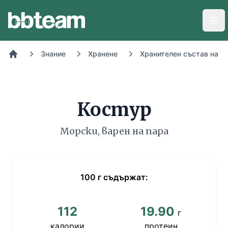
BB-Team
Отв
Знание
Хранене
Хранителен състав на х
Начало
Костур
Морски, варен на пара
100
г
съдържат:
112
19.90
г
калории
протеин