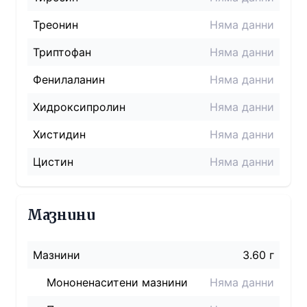
Треонин
Няма данни
Триптофан
Няма данни
Фенилаланин
Няма данни
Хидроксипролин
Няма данни
Хистидин
Няма данни
Цистин
Няма данни
Мазнини
Мазнини
3.60 г
Мононенаситени мазнини
Няма данни