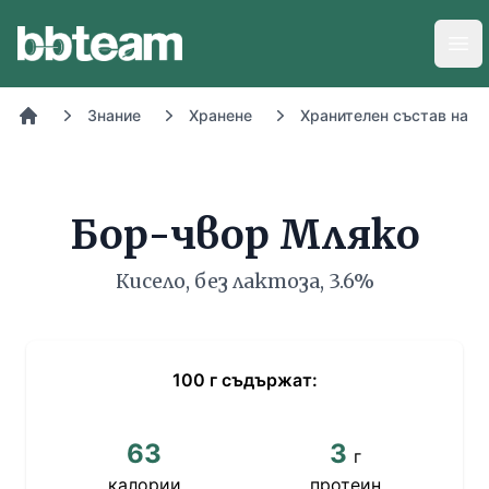
BB-Team
Отв
Знание
Хранене
Хранителен състав на х
Начало
Бор-чвор Мляко
Кисело, без лактоза, 3.6%
100
г
съдържат:
63
3
г
калории
протеин