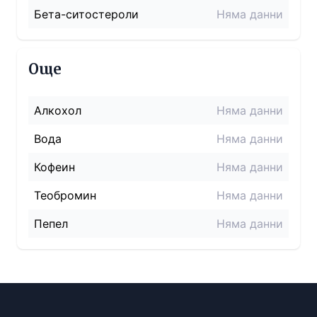
Бета-ситостероли
Няма данни
Още
Алкохол
Няма данни
Вода
Няма данни
Кофеин
Няма данни
Теобромин
Няма данни
Пепел
Няма данни