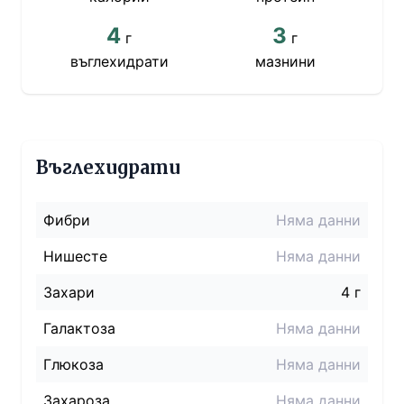
4
3
г
г
въглехидрати
мазнини
Въглехидрати
Фибри
Няма данни
Нишесте
Няма данни
Захари
4 г
Галактоза
Няма данни
Глюкоза
Няма данни
Захароза
Няма данни