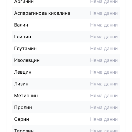
Аргинин
Няма данни
Аспарагинова киселина
Няма данни
Валин
Няма данни
Глицин
Няма данни
Глутамин
Няма данни
Изолевцин
Няма данни
Левцин
Няма данни
Лизин
Няма данни
Метионин
Няма данни
Пролин
Няма данни
Серин
Няма данни
Тирозин
Няма данни