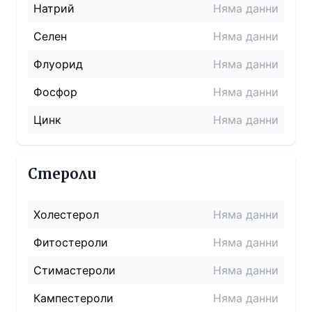
Натрий
Няма данни
Селен
Няма данни
Флуорид
Няма данни
Фосфор
Няма данни
Цинк
Няма данни
Стероли
Холестерол
Няма данни
Фитостероли
Няма данни
Стимастероли
Няма данни
Кампестероли
Няма данни