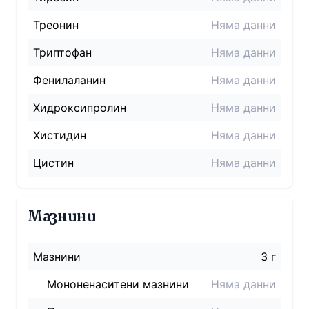
Треонин
Няма данни
Триптофан
Няма данни
Фенилаланин
Няма данни
Хидроксипролин
Няма данни
Хистидин
Няма данни
Цистин
Няма данни
Мазнини
Мазнини
3 г
Мононенаситени мазнини
Няма данни