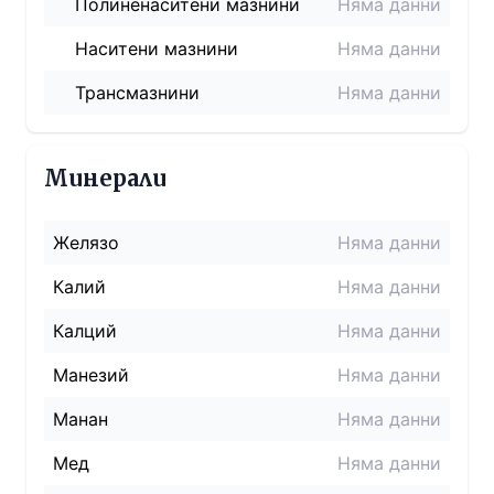
Полиненаситени мазнини
Няма данни
Наситени мазнини
Няма данни
Трансмазнини
Няма данни
Минерали
Желязо
Няма данни
Калий
Няма данни
Калций
Няма данни
Манезий
Няма данни
Манан
Няма данни
Мед
Няма данни