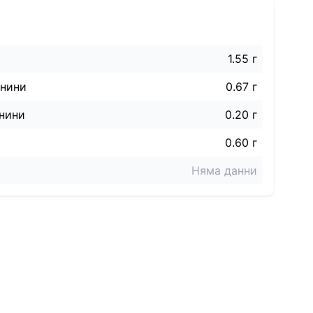
1.55 г
знини
0.67 г
нини
0.20 г
0.60 г
Няма данни