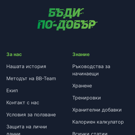
За нас
Знание
Нашата история
Ръководства за
начинаещи
Методът на BB-Team
Хранене
Екип
Тренировки
Контакт с нас
Хранителни добавки
Условия за ползване
Калориен калкулатор
Защита на лични
данни
Всички статии