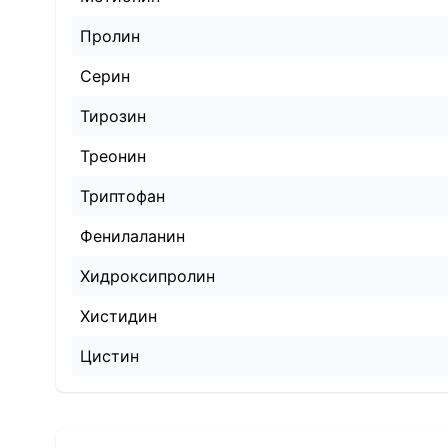
Пролин
Серин
Тирозин
Треонин
Триптофан
Фенилаланин
Хидроксипролин
Хистидин
Цистин