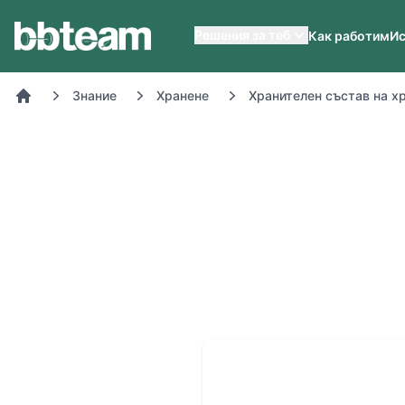
BB-Team
Решения за теб
Как работим
Ис
Знание
Хранене
Хранителен състав на х
Начало