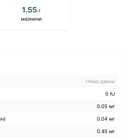
1.55
г
мазнини
Няма данни
0 IU
0.05 мг
ин)
0.04 мг
0.45 мг