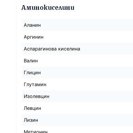
Аминокиселини
Аланин
Аргинин
Аспарагинова киселина
Валин
Глицин
Глутамин
Изолевцин
Левцин
Лизин
Метионин