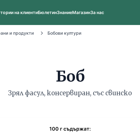
тории на клиенти
Бюлетин
Знание
Магазин
За нас
рани и продукти
Бобови култури
Боб
Зрял фасул, консервиран, със свинско
100
г
съдържат: