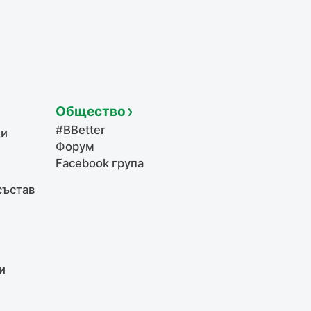
Общество
#BBetter
щи
Форум
Facebook група
състав
и