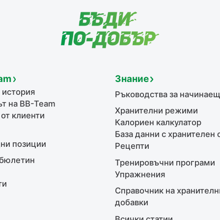
am
Знание
 история
Ръководства за начинае
т на BB-Team
Хранителни режими
 от клиенти
Калориен калкулатор
База данни с хранителен 
ни позиции
Рецепти
бюлетин
Тренировъчни програми
Упражнения
ти
Справочник на хранителн
добавки
Всички статии