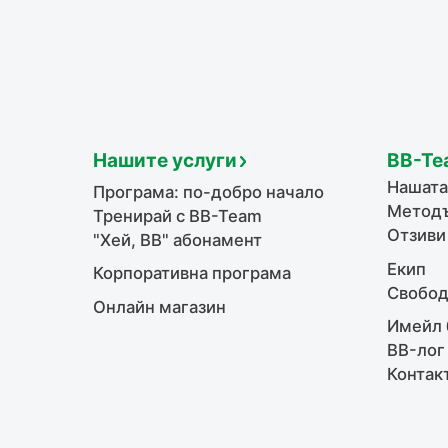
Нашите услуги
BB-Te
Нашата
Програма: по-добро начало
Методъ
Тренирай с BB-Team
Отзиви
"Хей, ВВ" абонамент
Екип
Корпоративна програма
Свобод
Онлайн магазин
Имейл 
BB-лог
Контак