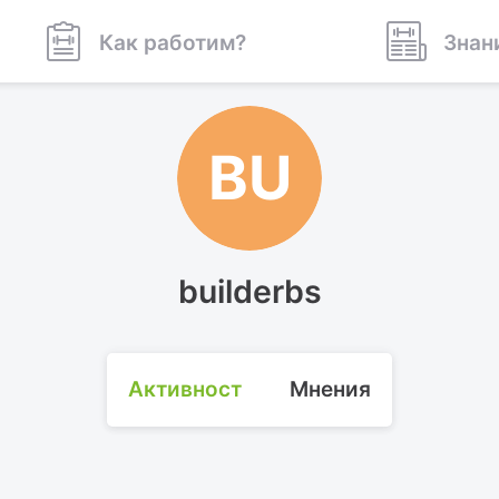
Как работим?
Знан
BU
builderbs
Активност
Мнения