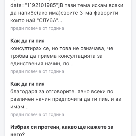
date="1192101985"]В тази тема искам всеки
да напи6е(ако има)своите 3-ма фаворити
които най "СЛУ6А"…
преди повече от година
Как да ги пия
консултирах се, но това не означава, че
трябва да приема консултацията за
единствения начин, по…
преди повече от година
Как да ги пия
благодаря за отговорите. явно всеки по
различен начин предпочита да ги пие. и аз
имам…
преди повече от година
Избрах си протеин, какво ще кажете за
него?