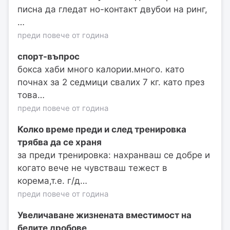
писна да гледат но-контакт двубои на ринг,
…
преди повече от година
спорт-въпрос
бокса хаби много калории.много. като
почнах за 2 седмици свалих 7 кг. като през
това…
преди повече от година
Колко време преди и след тренировка
трябва да се храня
за преди тренировка: нахранваш се добре и
когато вече не чувстваш тежест в
корема,т.е. г/д…
преди повече от година
Увеличаване жизнената вместимост на
белите дробове