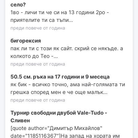
село?
1во - личи ти че си на 13 години 2ро -
приятелите ти са тъпи…
преди повече от година
бигорексия
пак ли ти с този як сайт. скрий се някъде. а
колкото до Тео -…
преди повече от година
50.5 см. ръка на 17 години и 9 месеца
як бик - всичко точно, ама най-голямата ти
грешка според мен е че още малък…
преди повече от година
Турнир свободни двубой Vale-Tudo -
Сливен
[quote author="Димитър Михайлов"
date="1185116367"]На запад на хората им