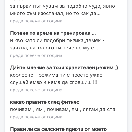
за първи път чувам за подобно чудо, явно
много съм изостанал, но то как да…
преди повече от година
Потене по време на тренировка ...
и кво като си подобри физика,демек -
заякна, на тялото ти вече не му е…
преди повече от година
Дайте мнение за този хранителен режим ;)
корлеоне - режима ти е просто ужас!
слушай емзо и няма да сгрешиш !!!
преди повече от година
какво правите след фитнес
почивам , ям , почивам, ям , лягам да спа
преди повече от година
Прави ли са селските идиоти от моето