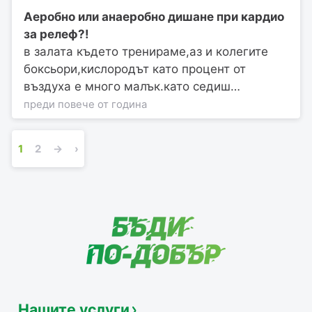
Аеробно или анаеробно дишане при кардио
за релеф?!
в залата където тренираме,аз и колегите
боксьори,кислородът като процент от
въздуха е много малък.като седиш…
преди повече от година
1
2
→
›
Нашите услуги