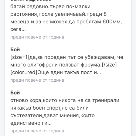
бягай редовно.първо по-малки
растояния,после увеличавай.преди 8
месеца и аз не можех да пробягам 600мм,
сега…
преди повече от година
Бой
[size=1]да,за пореден път се убеждавам, че
много олигофрени ползват форума.[/size]
[color=red]Още един такъв пост и…
преди повече от година
Бой
отново хора,които никога не са тренирали
някакъв боен спорт,не са били
състезатели,дават мнения,които
единствено ги…
преди повече от година