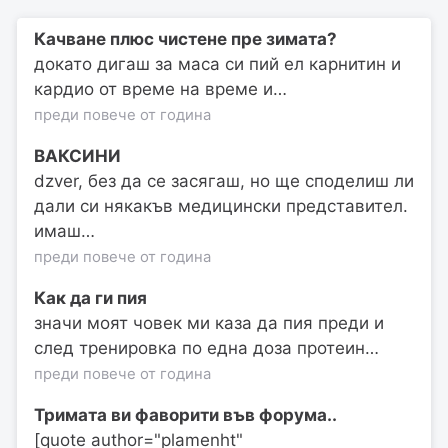
Качване плюс чистене пре зимата?
докато дигаш за маса си пий ел карнитин и
кардио от време на време и…
преди повече от година
ВАКСИНИ
dzver, без да се засягаш, но ще споделиш ли
дали си някакъв медицински представител.
имаш…
преди повече от година
Как да ги пия
значи моят човек ми каза да пия преди и
след тренировка по една доза протеин…
преди повече от година
Тримата ви фаворити във форума..
[quote author="plamenht"