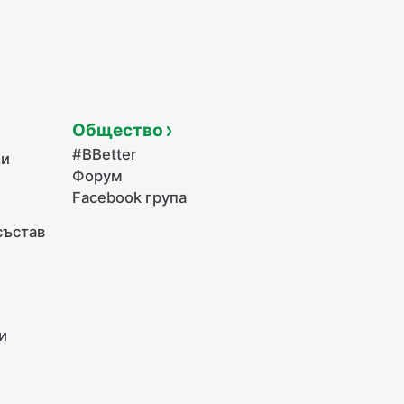
Общество
#BBetter
щи
Форум
Facebook група
състав
и