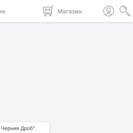
ие
Магазин
 Черния Дроб".