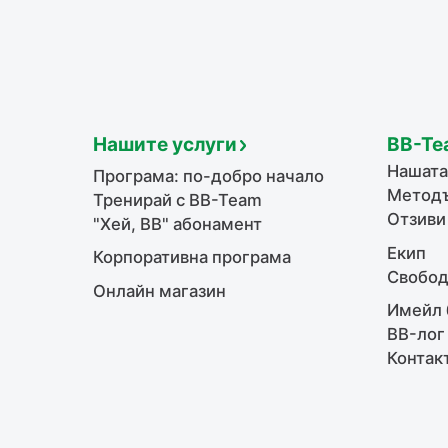
Нашите услуги
BB-Te
Нашата
Програма: по-добро начало
Методъ
Тренирай с BB-Team
Отзиви
"Хей, ВВ" абонамент
Екип
Корпоративна програма
Свобод
Онлайн магазин
Имейл 
BB-лог
Контак