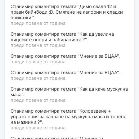
Станимир коментира темата "Димо сваля 12 и
прави бийчбоди :D. Смятане на калории и сладки
приказки.".
преди повече от година
Станимир коментира темата "Как да увелича
лицевите опори и набиранията ?".
преди повече от година
Станимир коментира темата "Мнение за БЦАА".
преди повече от година
Станимир коментира темата "Мнение за БЦАА".
преди повече от година
Станимир коментира темата "Как да кача мускулна
маса".
преди повече от година
Станимир коментира темата "Колоездене +
упражнения за качване на мускулна маса и топене
на мазнини ?".
преди повече от година
Станимир коментира темата "Мнения за