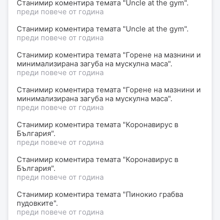
Станимир коментира темата "Uncle at the gym".
преди повече от година
Станимир коментира темата "Uncle at the gym".
преди повече от година
Станимир коментира темата "Горене на мазнини и
минимализирана загуба на мускулна маса".
преди повече от година
Станимир коментира темата "Горене на мазнини и
минимализирана загуба на мускулна маса".
преди повече от година
Станимир коментира темата "Коронавирус в
България".
преди повече от година
Станимир коментира темата "Коронавирус в
България".
преди повече от година
Станимир коментира темата "Пинокио грабва
пудовките".
преди повече от година