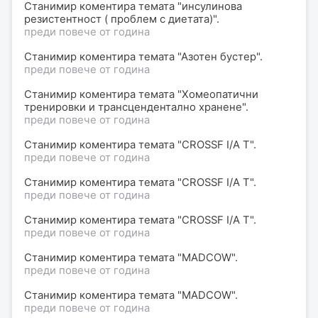
Станимир коментира темата "инсулинова
резистентност ( проблем с диетата)".
преди повече от година
Станимир коментира темата "Азотен бустер".
преди повече от година
Станимир коментира темата "Хомеопатични
тренировки и трансцендентално хранене".
преди повече от година
Станимир коментира темата "CROSSF I/A T".
преди повече от година
Станимир коментира темата "CROSSF I/A T".
преди повече от година
Станимир коментира темата "CROSSF I/A T".
преди повече от година
Станимир коментира темата "MADCOW".
преди повече от година
Станимир коментира темата "MADCOW".
преди повече от година