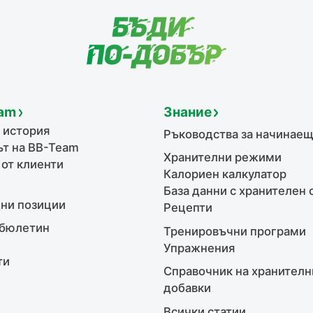
am
Знание
 история
Ръководства за начинае
т на BB-Team
Хранителни режими
 от клиенти
Калориен калкулатор
База данни с хранителен 
ни позиции
Рецепти
бюлетин
Тренировъчни програми
Упражнения
ти
Справочник на хранителн
добавки
Всички статии