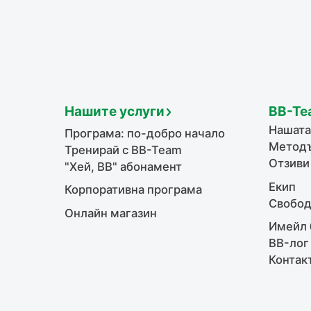
Нашите услуги
BB-Te
Нашата
Програма: по-добро начало
Методъ
Тренирай с BB-Team
Отзиви
"Хей, ВВ" абонамент
Екип
Корпоративна програма
Свобод
Онлайн магазин
Имейл 
BB-лог
Контак