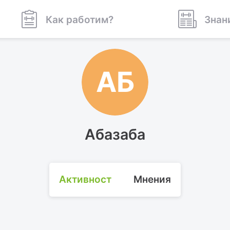
Как работим?
Знан
АБ
Абазаба
Активност
Мнения