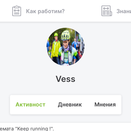
Как работим?
Знан
Vess
Активност
Дневник
Мнения
мата "Keep running !".