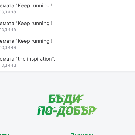
мата "Keep running !".
година
мата "Keep running !".
година
мата "Keep running !".
година
мата "the inspiration".
година