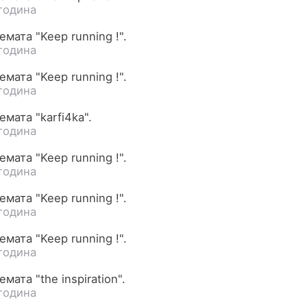
година
мата "Keep running !".
година
мата "Keep running !".
година
мата "karfi4ka".
година
мата "Keep running !".
година
мата "Keep running !".
година
мата "Keep running !".
година
мата "the inspiration".
година