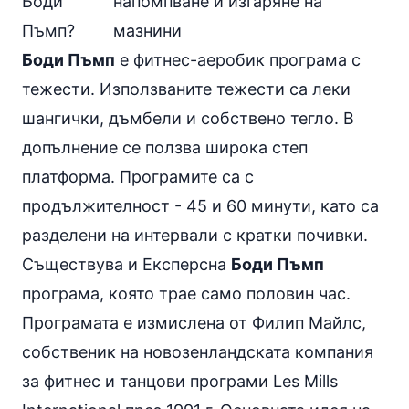
Боди
Пъмп?
Боди Пъмп
е фитнес-аеробик програма с
тежести. Използваните тежести са леки
шангички, дъмбели и собствено тегло. В
допълнение се ползва широка степ
платформа. Програмите са с
продължителност - 45 и 60 минути, като са
разделени на интервали с кратки почивки.
Съществува и Експерсна
Боди Пъмп
програма, която трае само половин час.
Програмата е измислена от Филип Майлс,
собственик на новозенландската компания
за фитнес и танцови програми
Les Mills