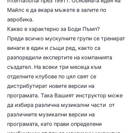
International
през 1991 г. Основната идея на
Майлс е да вкара мъжете в залите по
аеробика
.
Какво е характерно за Боди Пъмп?
Преди всичко мускулните групи се тренират
винаги в един и същи ред, както са
разпоредили експертите на компанията
създател. На всеки три месеца към
отделните клубове по цял свят се
дистрибутират новите версии на
програмата. Така Вашият инструктор може
да избира различна музикални части от
различните музикални версии на
програмата, като прави определени