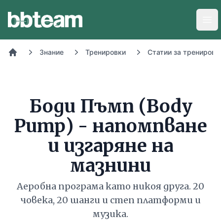
BB-Team
Отв
Знание
Тренировки
Статии за тренировк
Начало
Боди Пъмп (Body
Pump) - напомпване
и изгаряне на
мазнини
Аеробна програма като никоя друга. 20
човека, 20 шанги и степ платформи и
музика.