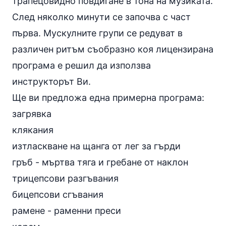
трапецовидно повдигане в тона на музиката.
След няколко минути се започва с част
първа. Мускулните групи се редуват в
различен ритъм съобразно коя лицензирана
програма е решил да използва
инструкторът Ви.
Ще ви предложа една примерна програма:
загрявка
клякания
изтласкване на щанга от лег за гърди
гръб -
мъртва тяга
и
гребане от наклон
трицепсови разгъвания
бицепсови сгъвания
рамене -
раменни преси