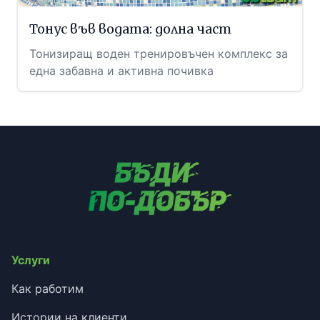
Тонус във водата: долна част
Тонизиращ воден тренировъчен комплекс за
една забавна и активна почивка
Услуги
Как работим
Истории на клиенти