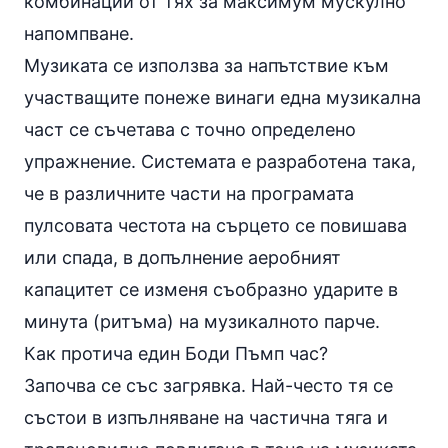
комбинации от тях за максимум мускулно
напомпване.
Музиката се използва за напътствие към
участващите понеже винаги една музикална
част се съчетава с точно определено
упражнение. Системата е разработена така,
че в различните части на програмата
пулсовата честота на сърцето се повишава
или спада, в допълнение аеробният
капацитет се изменя съобразно ударите в
минута (ритъма) на музикалното парче.
Как протича един Боди Пъмп час?
Започва се със загрявка. Най-често тя се
състои в изпълняване на частична тяга и