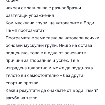
корем
накрая се завършва с разнообразни
разтягащи
упражнения
Кои мускулни групи ще натоварите в Боди
Пъмп програмата?
Програмата е замислена да натовари всички
основни мускулни групи. Нищо не остава
подценено, това е и една от основните
причини за глобалния и успех. Тя е
изградена цялостно и може да поддържа
тялото ви самостоятелно - без други
спортни прояви.
Какви резултати да очаквате от Боди Пъмп?
загуба на тегло