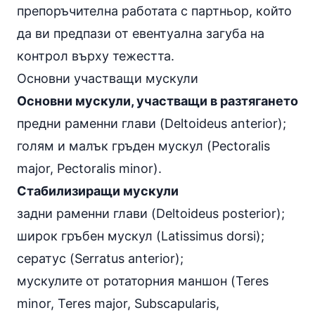
препоръчителна работата с партньор, който
да ви предпази от евентуална загуба на
контрол върху тежестта.
Основни участващи мускули
Основни мускули, участващи в разтягането
предни раменни глави (Deltoideus anterior);
голям и малък гръден мускул (Pectoralis
major, Pectoralis minor).
Стабилизиращи мускули
задни раменни глави (Deltoideus posterior);
широк гръбен мускул (Latissimus dorsi);
сератус (Serratus anterior);
мускулите от ротаторния маншон (Teres
minor, Teres major, Subscapularis,