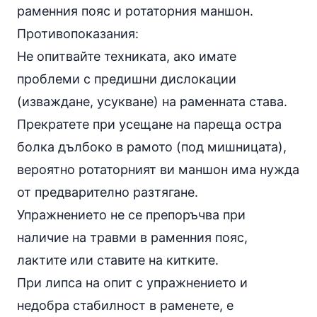
раменния пояс и ротаторния маншон.
Противопоказания:
Не опитвайте техниката, ако имате
проблеми с предишни дислокации
(изваждане, усукване) на раменната става.
Прекратете при усещане на пареща остра
болка дълбоко в рамото (под мишницата),
вероятно ротаторният ви маншон има нужда
от предварително разтягане.
Упражнението не се препоръчва при
наличие на травми в раменния пояс,
лактите или ставите на китките.
При липса на опит с упражнението и
недобра стабилност в раменете, е