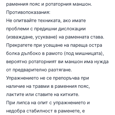
раменния пояс и ротаторния маншон.
Противопоказания:
Не опитвайте техниката, ако имате
проблеми с предишни дислокации
(изваждане, усукване) на раменната става.
Прекратете при усещане на пареща остра
болка дълбоко в рамото (под мишницата),
вероятно ротаторният ви маншон има нужда
от предварително разтягане.
Упражнението не се препоръчва при
наличие на травми в раменния пояс,
лактите или ставите на китките.
При липса на опит с упражнението и
недобра стабилност в раменете, е