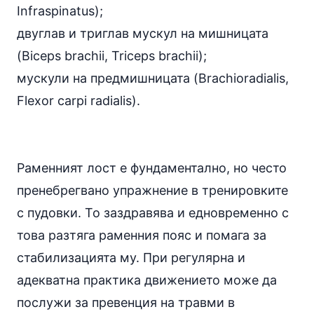
Infraspinatus);
двуглав и триглав мускул на мишницата
(Biceps brachii, Triceps brachii);
мускули на предмишницата (Brachioradialis,
Flexor carpi radialis).
Раменният лост е фундаментално, но често
пренебрегвано упражнение в тренировките
с пудовки. То заздравява и едновременно с
това разтяга раменния пояс и помага за
стабилизацията му. При регулярна и
адекватна практика движението може да
послужи за превенция на травми в