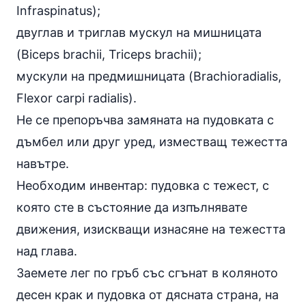
Infraspinatus);
двуглав и триглав мускул на мишницата
(Biceps brachii, Triceps brachii);
мускули на предмишницата (Brachioradialis,
Flexor carpi radialis).
Не се препоръчва замяната на пудовката с
дъмбел или друг уред, изместващ тежестта
навътре.
Необходим инвентар: пудовка с тежест, с
която сте в състояние да изпълнявате
движения, изискващи изнасяне на тежестта
над глава.
Заемете лег по гръб със сгънат в коляното
десен крак и пудовка от дясната страна, на