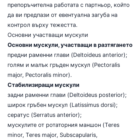
препоръчителна работата с партньор, който
да ви предпази от евентуална загуба на
контрол върху тежестта.
Основни участващи мускули
Основни мускули, участващи в разтягането
предни раменни глави (Deltoideus anterior);
голям и малък гръден мускул (Pectoralis
major, Pectoralis minor).
Стабилизиращи мускули
задни раменни глави (Deltoideus posterior);
широк гръбен мускул (Latissimus dorsi);
сератус (Serratus anterior);
мускулите от ротаторния маншон (Teres
minor, Teres major, Subscapularis,