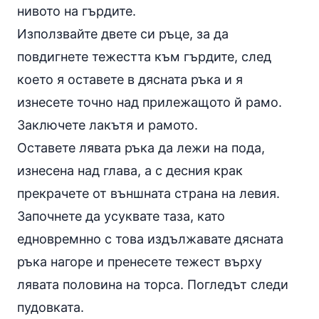
нивото на гърдите.
Използвайте двете си ръце, за да
повдигнете тежестта към гърдите, след
което я оставете в дясната ръка и я
изнесете точно над прилежащото й рамо.
Заключете лакътя и рамото.
Оставете лявата ръка да лежи на пода,
изнесена над глава, а с десния крак
прекрачете от външната страна на левия.
Започнете да усуквате таза, като
едновремнно с това издължавате дясната
ръка нагоре и пренесете тежест върху
лявата половина на торса. Погледът следи
пудовката.