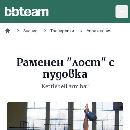
BB-Team
Отв
Знание
Тренировки
Упражнения
Начало
Раменен "лост" с
пудовка
Kettlebell arm bar