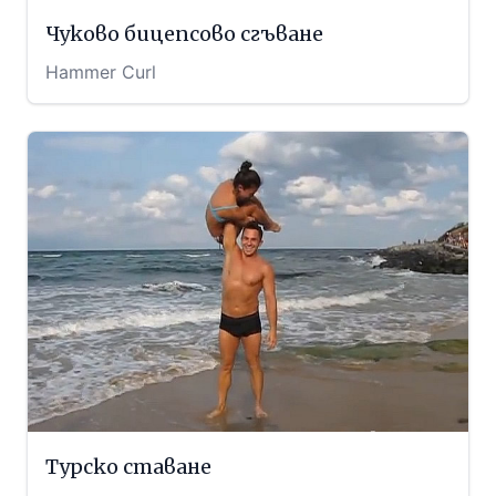
Чуково бицепсово сгъване
Hammer Curl
Турско ставане