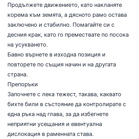
Продължете движението, като накланяте
корема към земята, а дясното рамо остава
заключено и стабилно. Помагайте си с
десния крак, като го премествате по посока
на усукването.
Бавно върнете в изходна позиция и
повторете по същия начин и на другата
страна.
Препоръки
Започнете с лека тежест, такава, каквато
бихте били в състояние да контролирате с
една ръка над глава, за да избегнете
неприятни усещания и евентуална
дислокация в раменната става.