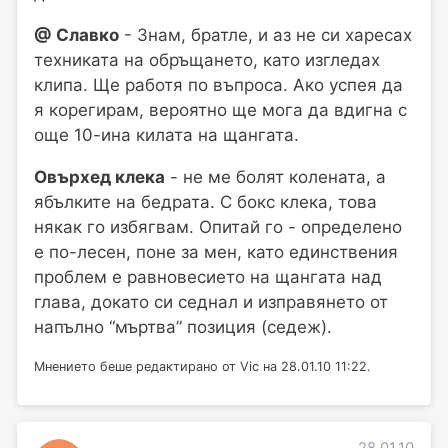
@ Славко
- Знам, братле, и аз не си харесах
техниката на обръщането, като изгледах
клипа. Ще работя по въпроса. Ако успея да
я корегирам, вероятно ще мога да вдигна с
още 10-ина килата на щангата.
Овърхед клека
- не ме болят колената, а
ябълките на бедрата. С бокс клека, това
някак го избягвам. Опитай го - определено
е по-лесен, поне за мен, като единствения
проблем е равновесието на щангата над
глава, докато си седнал и изправянето от
напълно “мъртва” позиция (седеж).
Мнението беше редактирано от Vic на 28.01.10 11:22.