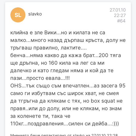
27.01.10
slavko
SL
22:27
#64
клийна е зле Вики...но и килата не са
малко...много назад дърпаш кръста, долу не
тръгваш правилно, лактите....
бенча...няма какво да кажа брат...200 тяга
ще дръпна, но 160 кила на лег са ми
далечко и като гледам няма и кой да те
пази...просто евала...!!!
OHS…тък също съм впечатлен...аз засега 95
само ги избутвам със широк хват, не смея
да тгръгна да клякам с тях, но box squat не
правя..или до долу, или не клякам, но знам
за коленете ти, така че
110кг...поздравления...силен си дейба...:)))
Мнението беше редактирано от slavko на 27.01.10 22:28.