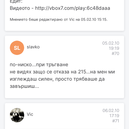
Едит:
Видеото - http://vbox7.com/play:6c48daaa
Мнението беше редактирано от Vic на 05.02.10 15:15.
05.02.10
slavko
SL
19:19
#70
по-ниско...при тръгване
не видях защо се отказа на 215…на мен ми
изглеждаш силен, просто трябваше да
завършиш...
06.02.10
Vic
17:19
#71