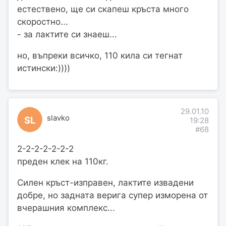
естествено, ще си скапеш кръста много
скоростно...
- за лактите си знаеш...
но, въпреки всичко, 110 кила си тегнат
истински:))))
29.01.10
slavko
SL
19:28
#68
2-2-2-2-2-2-2
преден клек на 110кг.
Силен кръст-изправен, лактите извадени
добре, но задната верига супер изморена от
вчерашния комплекс...