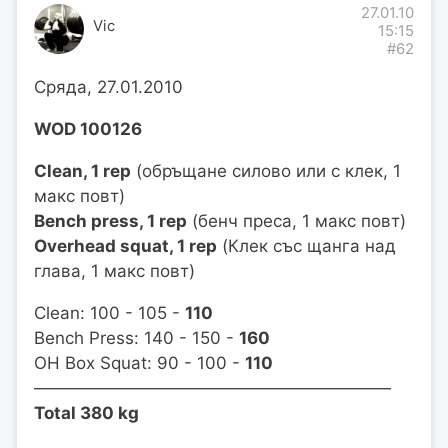
27.01.10
Vic
15:15
#62
Сряда, 27.01.2010
WOD 100126
Clean, 1 rep
(обръщане силово или с клек, 1
макс повт)
Bench press, 1 rep
(бенч преса, 1 макс повт)
Overhead squat, 1 rep
(Клек със щанга над
глава, 1 макс повт)
Clean: 100 - 105 -
110
Bench Press: 140 - 150 -
160
OH Box Squat: 90 - 100 -
110
—————————————————————
Total 380 kg