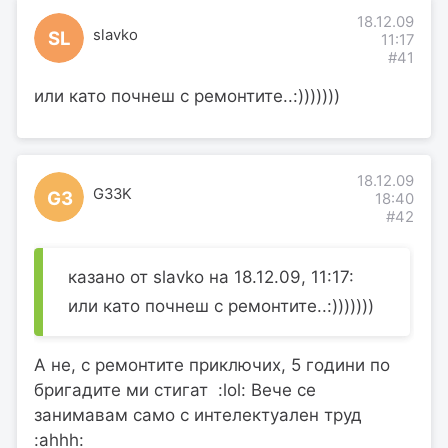
18.12.09
slavko
SL
11:17
#41
или като почнеш с ремонтите..:)))))))
18.12.09
G33K
G3
18:40
#42
казано от slavko на 18.12.09, 11:17:
или като почнеш с ремонтите..:)))))))
А не, с ремонтите приключих, 5 години по
бригадите ми стигат :lol: Вече се
занимавам само с интелектуален труд
:ahhh: