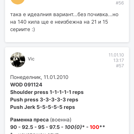
#56
така е идеалния вариант...без почивка...но
на 140 кила ще е неизбежна на 21 и 15
сериите :)
11.01.10
Vic
13:17
#57
Понеделник, 11.01.2010
WOD 091124
Shoulder press 1-1-1-1-1 reps
Push press 3-3-3-3-3 reps
Push Jerk 5-5-5-5-5 reps
Раменна преса
(военна)
90 - 92.5 - 95 - 97.5 -
100(0)
* -
100
**