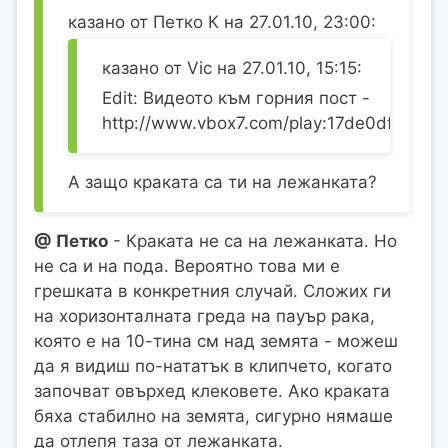
казано от Петко К на 27.01.10, 23:00:
казано от Vic на 27.01.10, 15:15:
Edit: Видеото към горния пост -
http://www.vbox7.com/play:17de0df0.
А защо краката са ти на лежанката?
@ Петко
- Краката не са на лежанката. Но
не са и на пода. Вероятно това ми е
грешката в конкретния случай. Сложих ги
на хоризонталната греда на пауър рака,
която е на 10-тина см над земята - можеш
да я видиш по-нататък в клипчето, когато
започват овърхед клековете. Ако краката
бяха стабилно на земята, сигурно нямаше
да отлепя таза от лежанката.