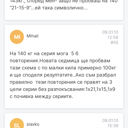
143кг., според мен- защо не пробваш на 140
“21-15-9”...ей така символично...
09.01.10
Mihail
MI
12:58
#55
На 140 кг на серия мога 5 6
повторения.Новата седмица ще пробвам
тази схема с по малки кила примерно 100кг
и ще споделя резултатите..Ако съм разбрал
правилно тези повторения се правят на 3
цели серии без разпокъсвания:1х21,1х15,1х9
с почивка между сериите.
09.01.10
slavko
SL
15:39