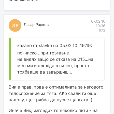
07.02.10
Лазар Радков
ЛР
19:36
#73
казано от slavko на 05.02.10, 19:19:
по-ниско...при тръгване
не видях защо се отказа на 215…на
мен ми изглеждаш силен, просто
трябваше да завършиш...
Вик е прав, това е оптималната за неговото
телосложение за тяга. АКо свали гз още
надолу, ще трябва да пусне щангата :)
Иначе Вик, изгледах го няколко пъти - на