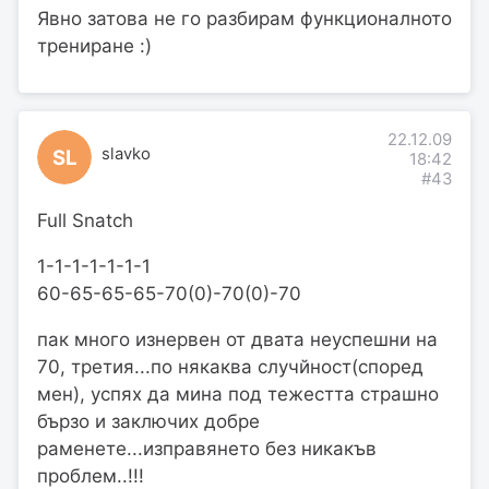
Явно затова не го разбирам функционалното
трениране :)
22.12.09
slavko
SL
18:42
#43
Full Snatch
1-1-1-1-1-1-1
60-65-65-65-70(0)-70(0)-70
пак много изнервен от двата неуспешни на
70, третия...по някаква случйност(според
мен), успях да мина под тежестта страшно
бързо и заключих добре
раменете...изправянето без никакъв
проблем..!!!