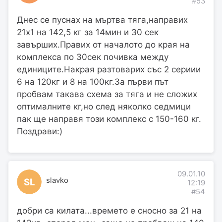
#53
Днес се пуснах на мъртва тяга,направих
21х1 на 142,5 кг за 14мин и 30 сек
завърших.Правих от началото до края на
комплекса по 30сек почивка между
единиците.Накрая разтоварих със 2 сериии
6 на 120кг и 8 на 100кг.За първи път
пробвам такава схема за тяга и не сложих
оптималните кг,но след няколко седмици
пак ще направя този комплекс с 150-160 кг.
Поздрави:)
09.01.10
slavko
SL
12:19
#54
добри са килата...времето е сносно за 21 на