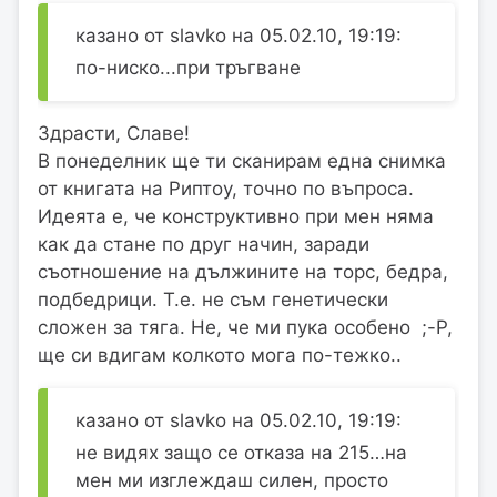
казано от slavko на 05.02.10, 19:19:
по-ниско...при тръгване
Здрасти, Славе!
В понеделник ще ти сканирам една снимка
от книгата на Риптоу, точно по въпроса.
Идеята е, че конструктивно при мен няма
как да стане по друг начин, заради
съотношение на дължините на торс, бедра,
подбедрици. Т.е. не съм генетически
сложен за тяга. Не, че ми пука особено ;-P,
ще си вдигам колкото мога по-тежко..
казано от slavko на 05.02.10, 19:19:
не видях защо се отказа на 215…на
мен ми изглеждаш силен, просто