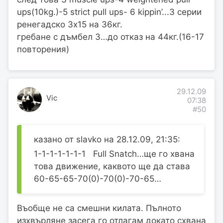
ups(10kg.)-5 strict pull ups- 6 kippin’...3 серии
ренегадско 3х15 на 36кг.
гребане с дъмбел 3…до отказ на 44кг.(16-17
повторения)
29.12.09
Vic
07:38
#50
казано от slavko на 28.12.09, 21:35:
1-1-1-1-1-1-1 Full Snatch…ще го хвана
това движение, каквото ще да става
60-65-65-70(0)-70(0)-70-65…
Въобще не са смешни килата. Пълното
изхвърляне засега го отлагам докато схвана