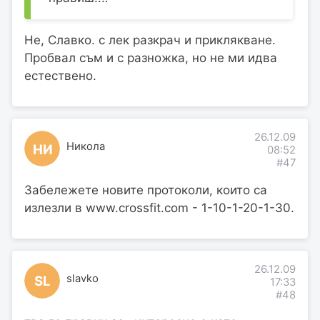
Не, Славко. с лек разкрач и приклякване.
Пробвал съм и с разножка, но не ми идва
естествено.
26.12.09
Никола
НИ
08:52
#47
Забележете новите протоколи, които са
излезли в www.crossfit.com - 1-10-1-20-1-30.
26.12.09
slavko
SL
17:33
#48