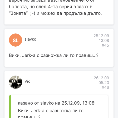
вероятно заради възстановяването от
болеста, но след 4-та серия влязох в
“Зоната” ;-) и можех да продължа дълго.
25.12.09
slavko
SL
13:08
#45
Вики, Jerk-a с разножка ли го правиш...?
26.12.09
Vic
05:20
#46
казано от slavko на 25.12.09, 13:08:
Вики, Jerk-a с разножка ли го
правиш...?