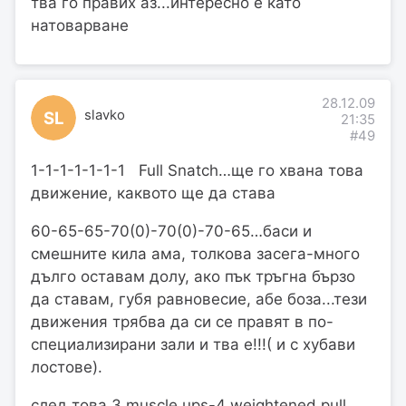
тва го правих аз...интересно е като
натоварване
28.12.09
slavko
SL
21:35
#49
1-1-1-1-1-1-1 Full Snatch…ще го хвана това
движение, каквото ще да става
60-65-65-70(0)-70(0)-70-65…баси и
смешните кила ама, толкова засега-много
дълго оставам долу, ако пък тръгна бързо
да ставам, губя равновесие, абе боза...тези
движения трябва да си се правят в по-
специализирани зали и тва е!!!( и с хубави
лостове).
след това 3 muscle ups-4 weightened pull