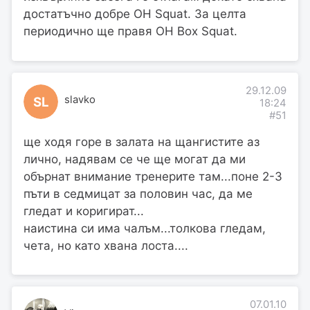
достатъчно добре OH Squat. За целта
периодично ще правя OH Box Squat.
29.12.09
slavko
SL
18:24
#51
ще ходя горе в залата на щангистите аз
лично, надявам се че ще могат да ми
обърнат внимание тренерите там...поне 2-3
пъти в седмицат за половин час, да ме
гледат и коригират...
наистина си има чалъм...толкова гледам,
чета, но като хвана лоста....
07.01.10