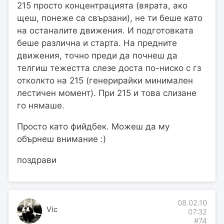
215 просто концентрацията (вярата, ако
щеш, понеже са свързани), не ти беше като
на останалите движения. И подготовката
беше различна и старта. На предните
движения, точно преди да почнеш да
телгиш тежестта слезе доста по-ниско с гз
отколкто на 215 (генерирайки минимален
лестичен момент). При 215 и това слизане
го нямаше.
Просто като фийдбек. Можеш да му
обърнеш внимание :)
поздрави
08.02.10
Vic
07:32
#74