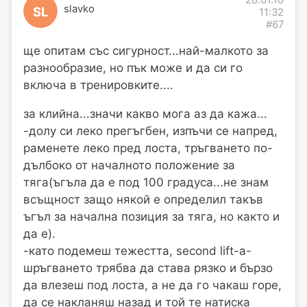
28.01.10
slavko
SL
11:32
#67
ще опитам със сигурност...най-малкото за
разнообразие, но пък може и да си го
включа в тренировките....
за клийна...значи какво мога аз да кажа...
-долу си леко прегъгбен, изпъчи се напред,
раменете леко пред лоста, тръгването по-
дълбоко от началното положение за
тяга(ъгъла да е под 100 градуса...не знам
всъщност защо някой е определил такъв
ъгъл за начална позиция за тяга, но както и
да е).
-като подемеш тежестта, second lift-а-
шръгването трябва да става рязко и бързо
да влезеш под лоста, а не да го чакаш горе,
да се накланяш назад и той те натиска