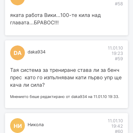
#58
яката работа Вики...100-те кила над
главата...БРАВОС!!!
11.01.10
daka934
DA
19:23
#59
Тая система за трениране става ли за бенч
прес като го изпълнявам кати първо упр ще
кача ли сила?
Мнението беше редактирано от daka934 на 11.01.10 19:33.
11.01.10
Никола
НИ
19:42
#60