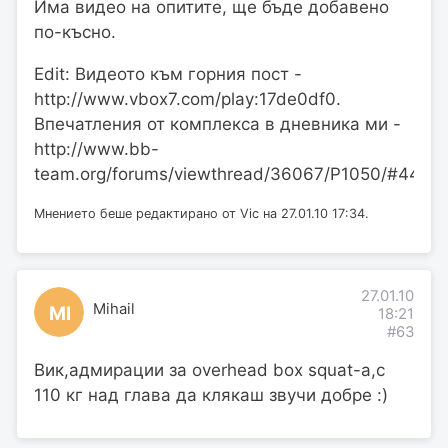
Има видео на опитите, ще бъде добавено
по-късно.
Edit: Видеото към горния пост -
http://www.vbox7.com/play:17de0df0.
Впечатления от комплекса в дневника ми -
http://www.bb-
team.org/forums/viewthread/36067/P1050/#4407
Мнението беше редактирано от Vic на 27.01.10 17:34.
27.01.10
Mihail
MI
18:21
#63
Вик,адмирации за overhead box squat-a,с
110 кг над глава да клякаш звучи добре :)