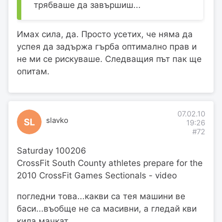
трябваше да завършиш...
Имах сила, да. Просто усетих, че няма да
успея да задържа гърба оптимално прав и
не ми се рискуваше. Следващия път пак ще
опитам.
07.02.10
slavko
SL
19:26
#72
Saturday 100206
CrossFit South County athletes prepare for the
2010 CrossFit Games Sectionals - video
погледни това...какви са тея машини ве
баси...въобще не са масивни, а гледай кви
кила мачкат....