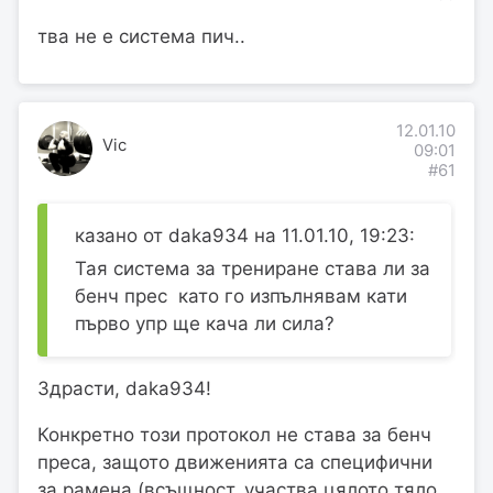
тва не е система пич..
12.01.10
Vic
09:01
#61
казано от daka934 на 11.01.10, 19:23:
Тая система за трениране става ли за
бенч прес като го изпълнявам кати
първо упр ще кача ли сила?
Здрасти, daka934!
Конкретно този протокол не става за бенч
преса, защото движенията са специфични
за рамена (всъщност, участва цялото тяло,