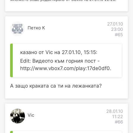
27.01.10
Петко К
23:00
#65
казано от Vic на 27.01.10, 15:15:
Edit: Видеото към горния пост -
http://www.vbox7.com/play:17de0df0.
А защо краката са ти на лежанката?
28.01.10
Vic
11:22
#66