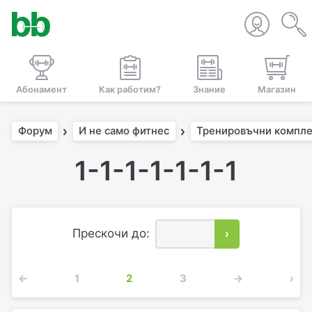
Абонамент
Как работим?
Знание
Магазин
Форум
И не само фитнес
Тренировъчни компл
1-1-1-1-1-1-1
Прескочи до:
›
←
1
2
3
→
›