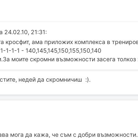
 24.02.10, 21:31:
а кросфит, ама приложих комплекса в трениров
-1-1-1 - 140,145,145,150,155,150,140
и.За моите скромни възможности засега толкоз 
тите, недей да скромничиш :).
гава мога да кажа, че съм с добри възможности.