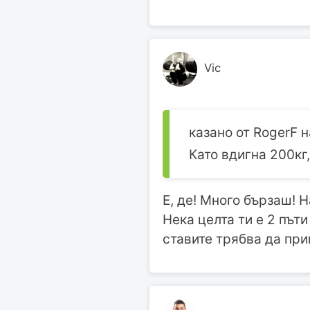
Vic
казано от RogerF н
Като вдигна 200кг
Е, де! Много бързаш! Н
Нека целта ти е 2 пъти
ставите трябва да при