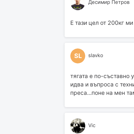
Десимир Петров
Е тази цел от 200кг ми 
SL
slavko
тягата е по-съставно 
идва и въпроса с техн
преса...поне на мен та
Vic