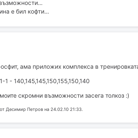
възможности...
на е бил кофти...
росфит, ама приложих комплекса в тренировкат
-1 - 140,145,145,150,155,150,140
 моите скромни възможности засега толкоз :)
т Десимир Петров на 24.02.10 21:33.