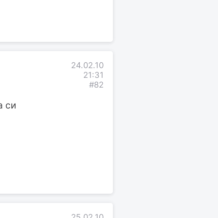
24.02.10
21:31
#82
а си
25.02.10