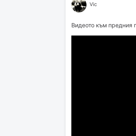
Vic
Видеото към предния 