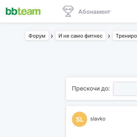
Абонамент
Форум
И не само фитнес
Трениро
Прескочи до:
SL
slavko