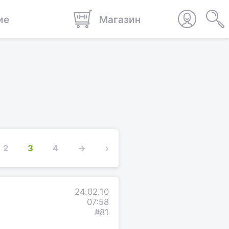
ие
Магазин
2
3
4
→
›
24.02.10
07:58
#81