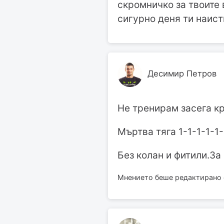
скромничко за твоите 
сигурно деня ти наисти
Десимир Петров
Не тренирам засега к
Мъртва тяга 1-1-1-1-1-1
Без колан и фитили.За
Мнението беше редактирано о