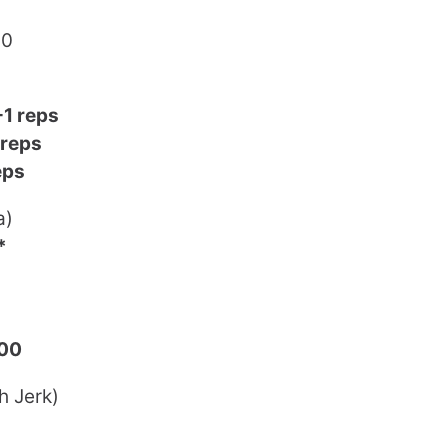
10
-1 reps
 reps
eps
а)
*
00
h Jerk)