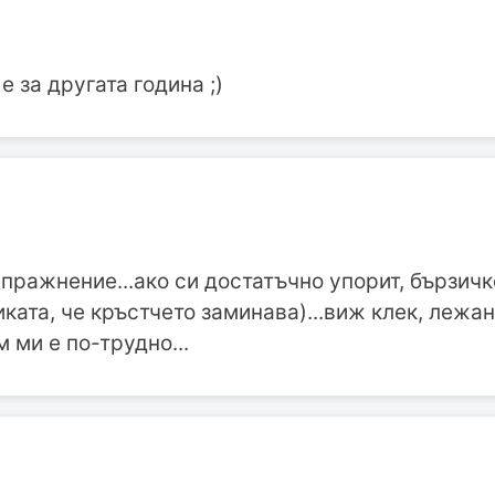
е за другата година ;)
упражнение...ако си достатъчно упорит, бързичк
иката, че кръстчето заминава)...виж клек, лежан
м ми е по-трудно...