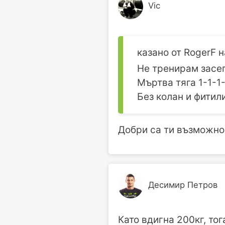
Vic
казано от RogerF на
Не тренирам засег
Мъртва тяга 1-1-1-1
Без колан и фитил
Добри са ти възможнос
Десимир Петров
Като вдигна 200кг, то