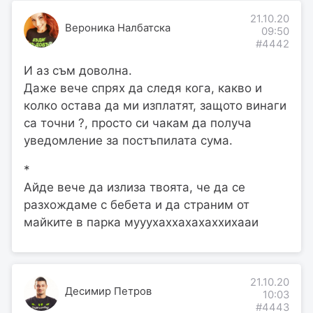
21.10.20
Вероника Налбатска
09:50
#4442
И аз съм доволна.
Даже вече спрях да следя кога, какво и
колко остава да ми изплатят, защото винаги
са точни ?, просто си чакам да получа
уведомление за постъпилата сума.
*
Айде вече да излиза твоята, че да се
разхождаме с бебета и да страним от
майките в парка мууухаххахахаххихааи
21.10.20
Десимир Петров
10:03
#4443