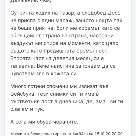
Сутринта ходих на пазар, а следобед Десо
не приспа с един масаж, защото нощта пак
не беше приятна, боли ме коремът като се
обръщам от страна на страна, настрани
въздухът ми спира на моменти, като цяло
същото като предишната бременност.
Втората част на деветия месец си е
твгавина. Вече наистина започвам да се
чувствам зле в кожата си.
Много готини спомени ми излизат във
фейсбука, тези снимки си ги има в
съответния пост в дневника, де, ама...си ги
слагам и тук.
А сега ми обува чорапите.
Мнението беше редактирано от karfi4ka на 28.10.20 20:00.