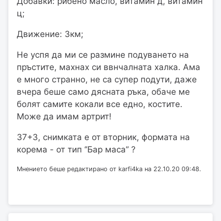
Добавки: рибено масло, витамин д, витамин
ц;
Движение: 3км;
Не успя да ми се размине подуването на
пръстите, махнах си ввнчалната халка. Ама
е много странно, не са супер подути, даже
вчера беше само дясната ръка, обаче ме
болят самите кокали все едно, костите.
Може да имам артрит!
37+3, снимката е от вторник, формата на
корема - от тип ‘’Бар маса’’ ?
Мнението беше редактирано от karfi4ka на 22.10.20 09:48.