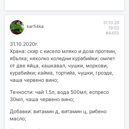
31.10.20
karfi4ka
19:53
#4455
31.10.2020г.
Храна: скир с кисело мляко и доза протеин,
ябълка; няколко коледни курабийки; омлет
от две яйца, кашкавал, чушки, моркови,
курабийки; кайма, тортийа, чушки, грозде,
чаша червено вино;
Течности: чай 1.5л, вода 500мл, еспресо
30мл, чаша червено вино;
Добавки: витамин д, витамин ц, рибено
масло;