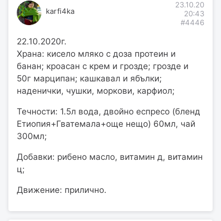
23.10.20
karfi4ka
20:43
#4446
22.10.2020г.
Храна: кисело мляко с доза протеин и
банан; кроасан с крем и грозде; грозде и
50г марципан; кашкавал и ябълки;
наденички, чушки, моркови, карфиол;
Течности: 1.5л вода, двойно еспресо (бленд
Етиопия+Гватемала+още нещо) 60мл, чай
300мл;
Добавки: рибено масло, витамин д, витамин
ц;
Движение: прилично.