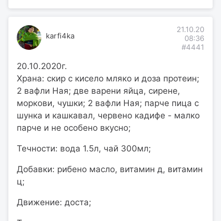
21.10.20
karfi4ka
08:36
#4441
20.10.2020г.
Храна: скир с кисело мляко и доза протеин;
2 вафли Ная; две варени яйца, сирене,
моркови, чушки; 2 вафли Ная; парче пица с
шунка и кашкавал, червено кадифе - малко
парче и не особено вкусно;
Течности: вода 1.5л, чай 300мл;
Добавки: рибено масло, витамин д, витамин
ц;
Движение: доста;