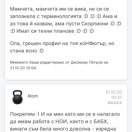
Мамчета, мамчета им се вика, не си се
запознала с терминологията :D :D :D Ама и
аз това й казвам, ама пусти Скорпиони :D :D
:D Имат си техни планове :D :D :D
Опа, грешен профил на тоя коНФютър, но
стана ясно :D
Мнението беше редактирано от Десимир Петров на
21.10.20 10:04.
21.10.20
Atom
10:37
#4444
Покрепям :) И на мен като ми се е налагало
да имам работа с НОИ, както и с БАБХ,
винаги съм била много доволна - изрядна