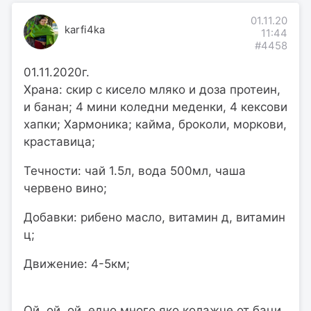
01.11.20
karfi4ka
11:44
#4458
01.11.2020г.
Храна: скир с кисело мляко и доза протеин,
и банан; 4 мини коледни меденки, 4 кексови
хапки; Хармоника; кайма, броколи, моркови,
краставица;
Течности: чай 1.5л, вода 500мл, чаша
червено вино;
Добавки: рибено масло, витамин д, витамин
ц;
Движение: 4-5км;
Ой, ой, ой, едно много яко колажче от баци