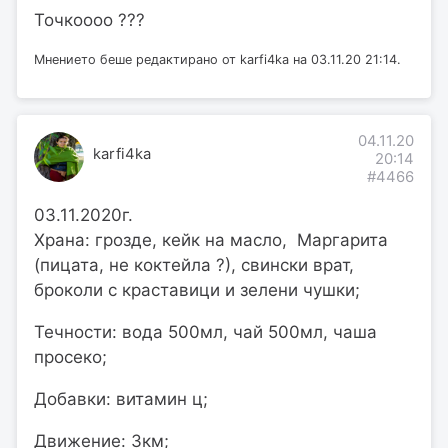
Точкоооо ???
Мнението беше редактирано от karfi4ka на 03.11.20 21:14.
04.11.20
karfi4ka
20:14
#4466
03.11.2020г.
Храна: грозде, кейк на масло, Маргарита
(пицата, не коктейла ?), свински врат,
броколи с краставици и зелени чушки;
Течности: вода 500мл, чай 500мл, чаша
просеко;
Добавки: витамин ц;
Движение: 3км;