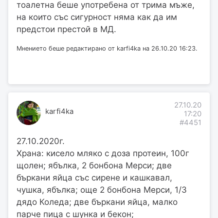
тоалетна беше употребена от трима мъже,
на които със сигурност няма как да им
предстои престой в МД.
Мнението беше редактирано от karfi4ka на 26.10.20 16:23.
27.10.20
karfi4ka
17:20
#4451
27.10.2020г.
Храна: кисело мляко с доза протеин, 100г
щолен; ябълка, 2 бонбона Мерси; две
бъркани яйца със сирене и кашкавал,
чушка, ябълка; още 2 бонбона Мерси, 1/3
дядо Коледа; две бъркани яйца, малко
парче пица с шунка и бекон;