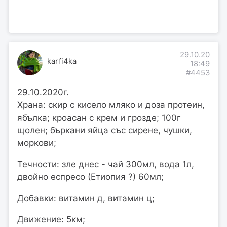
29.10.20
karfi4ka
18:49
#4453
29.10.2020г.
Храна: скир с кисело мляко и доза протеин,
ябълка; кроасан с крем и грозде; 100г
щолен; бъркани яйца със сирене, чушки,
моркови;
Течности: зле днес - чай 300мл, вода 1л,
двойно еспресо (Етиопия ?) 60мл;
Добавки: витамин д, витамин ц;
Движение: 5км;