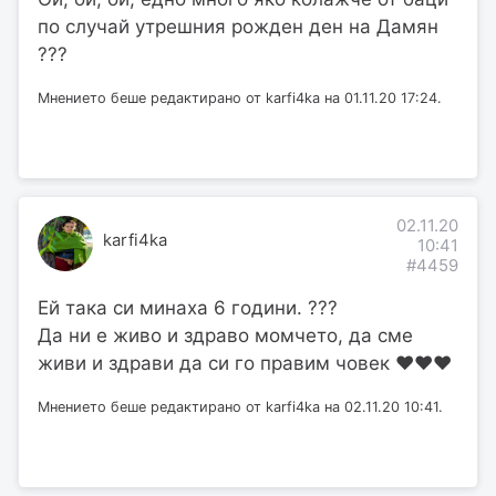
по случай утрешния рожден ден на Дамян
???
Мнението беше редактирано от karfi4ka на 01.11.20 17:24.
02.11.20
karfi4ka
10:41
#4459
Ей така си минаха 6 години. ???
Да ни е живо и здраво момчето, да сме
живи и здрави да си го правим човек ❤️❤️❤️
Мнението беше редактирано от karfi4ka на 02.11.20 10:41.