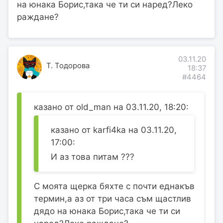
на юнака Борис,така че ти си наред?Леко
раждане?
03.11.20
Т. Тодорова
18:37
#4464
казано от old_man на 03.11.20, 18:20:
казано от karfi4ka на 03.11.20,
17:00:
И аз това питам ???
С моята щерка бяхте с почти еднакъв
термин,а аз от три часа съм щастлив
дядо на юнака Борис,така че ти си