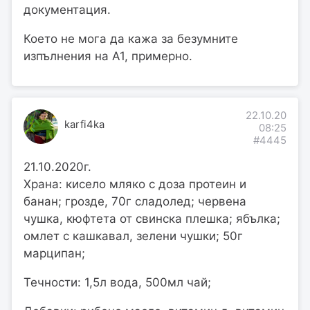
документация.
Което не мога да кажа за безумните
изпълнения на A1, примерно.
22.10.20
karfi4ka
08:25
#4445
21.10.2020г.
Храна: кисело мляко с доза протеин и
банан; грозде, 70г сладолед; червена
чушка, кюфтета от свинска плешка; ябълка;
омлет с кашкавал, зелени чушки; 50г
марципан;
Течности: 1,5л вода, 500мл чай;