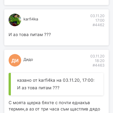
03.11.20
karfi4ka
17:00
#4462
И аз това питам ???
03.11.20
Дидо
ДИ
18:20
#4463
казано от karfi4ka на 03.11.20, 17:00:
И аз това питам ???
С моята щерка бяхте с почти еднакъв
термин,а аз от три часа съм щастлив дядо