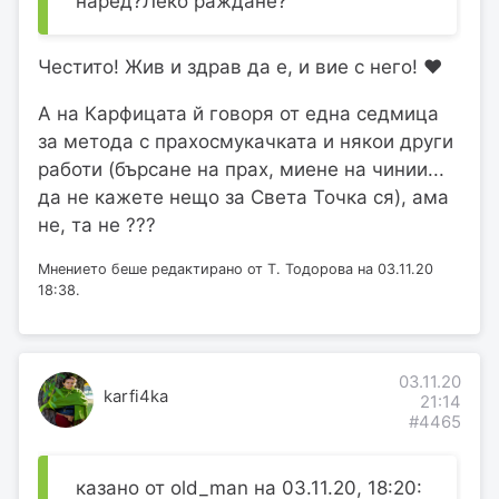
наред?Леко раждане?
Честито! Жив и здрав да е, и вие с него! ❤️
А на Карфицата й говоря от една седмица
за метода с прахосмукачката и някои други
работи (бърсане на прах, миене на чинии...
да не кажете нещо за Света Точка ся), ама
не, та не ???
Мнението беше редактирано от Т. Тодорова на 03.11.20
18:38.
03.11.20
karfi4ka
21:14
#4465
казано от old_man на 03.11.20, 18:20: