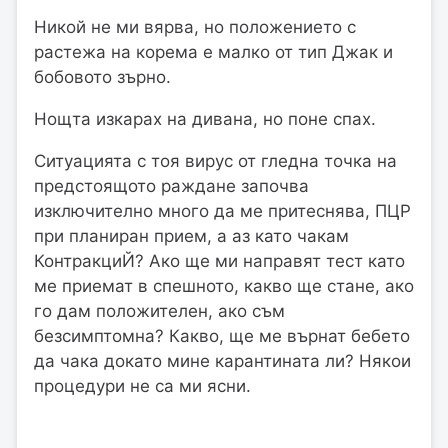
Никой не ми вярва, но положението с
растежа на корема е малко от тип Джак и
бобовото зърно.
Нощта изкарах на дивана, но поне спах.
Ситуацията с тоя вирус от гледна точка на
предстоящото раждане започва
изключително много да ме притеснява, ПЦР
при планиран прием, а аз като чакам
КонтракциЙ? Ако ще ми направят тест като
ме приемат в спешното, какво ще стане, ако
го дам положителен, ако съм
безсимптомна? Какво, ще ме върнат бебето
да чака докато мине карантината ли? Някои
процедури не са ми ясни.