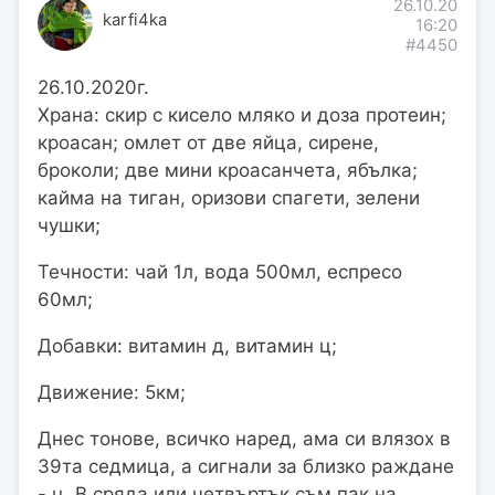
26.10.20
karfi4ka
16:20
#4450
26.10.2020г.
Храна: скир с кисело мляко и доза протеин;
кроасан; омлет от две яйца, сирене,
броколи; две мини кроасанчета, ябълка;
кайма на тиган, оризови спагети, зелени
чушки;
Течности: чай 1л, вода 500мл, еспресо
60мл;
Добавки: витамин д, витамин ц;
Движение: 5км;
Днес тонове, всичко наред, ама си влязох в
39та седмица, а сигнали за близко раждане
- ц. В сряда или четвъртък съм пак на