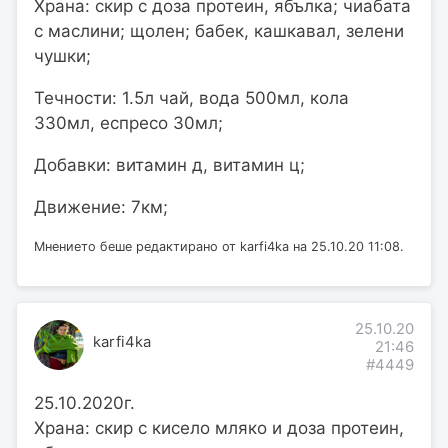
Храна: скир с доза протеин, ябълка; чиабата
с маслини; щолен; бабек, кашкавал, зелени
чушки;
Течности: 1.5л чай, вода 500мл, кола
330мл, еспресо 30мл;
Добавки: витамин д, витамин ц;
Движение: 7км;
Мнението беше редактирано от karfi4ka на 25.10.20 11:08.
25.10.20
karfi4ka
21:46
#4449
25.10.2020г.
Храна: скир с кисело мляко и доза протеин,