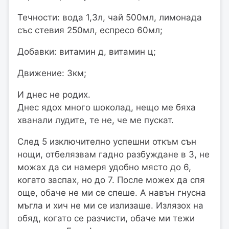
Течности: вода 1,3л, чай 500мл, лимонада
със стевия 250мл, еспресо 60мл;
Добавки: витамин д, витамин ц;
Движение: 3км;
И днес не родих.
Днес ядох много шоколад, нещо ме бяха
хванали лудите, те не, че ме пускат.
След 5 изключително успешни откъм сън
нощи, отбелязвам гадно разбуждане в 3, не
можах да си намеря удобно място до 6,
когато заспах, но до 7. После можех да спя
още, обаче не ми се спеше. А навън гнусна
мъгла и хич не ми се излизаше. Излязох на
обяд, когато се разчисти, обаче ми тежи