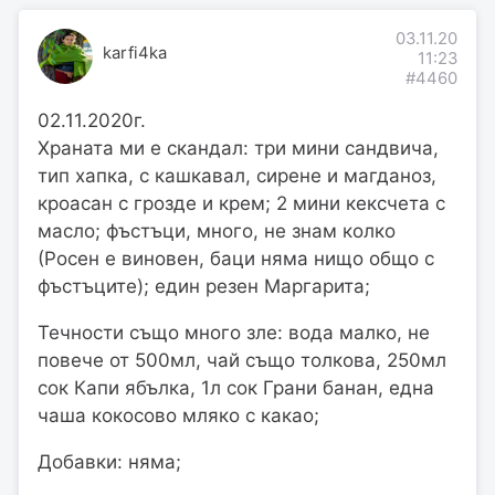
03.11.20
karfi4ka
11:23
#4460
02.11.2020г.
Храната ми е скандал: три мини сандвича,
тип хапка, с кашкавал, сирене и магданоз,
кроасан с грозде и крем; 2 мини кексчета с
масло; фъстъци, много, не знам колко
(Росен е виновен, баци няма нищо общо с
фъстъците); един резен Маргарита;
Течности също много зле: вода малко, не
повече от 500мл, чай също толкова, 250мл
сок Капи ябълка, 1л сок Грани банан, една
чаша кокосово мляко с какао;
Добавки: няма;