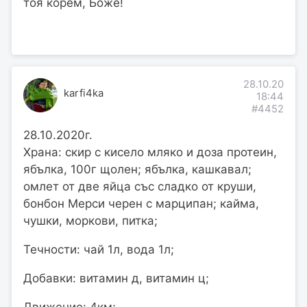
тоя корем, Боже!
28.10.20
karfi4ka
18:44
#4452
28.10.2020г.
Храна: скир с кисело мляко и доза протеин,
ябълка, 100г щолен; ябълка, кашкавал;
омлет от две яйца със сладко от круши,
бонбон Мерси черен с марципан; кайма,
чушки, моркови, питка;
Течности: чай 1л, вода 1л;
Добавки: витамин д, витамин ц;
Движение: 4км;