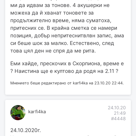
ми да идвам за тонове. 4 акушерки не
можеха да й хванат тоновете за
продължително време, няма суматоха,
притесних се. В крайна сметка се намери
позиция, добър непритеснитвлвн запис, ама
си беше шок за малко. Естествено, след
това цял ден не спря да ме рита.
Еми хайде, прескочих в Скорпиона, време е
? Наистина ще е култово да родя на 2.11 ?
Мнението беше редактирано от karfi4ka на 23.10.20 22:44.
24.10.20
karfi4ka
21:49
#4448
24.10.2020г.