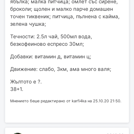
ябълка; малка питчица; омлет със сирене,
броколи; щолен и малко парче домашен
точен тиквеник; питчица, пълнена с кайма,
зелена чушка;
Течности: 2.5л чай, 500мл вода,
безкофеиново еспресо 30мл;
Добавки: витамин д, витамин ц;
Движение: слабо, 3км, ама много валя;
Жълтото е ?.
38+1.
Мнението беше редактирано от karfi4ka на 25.10.20 21:50.