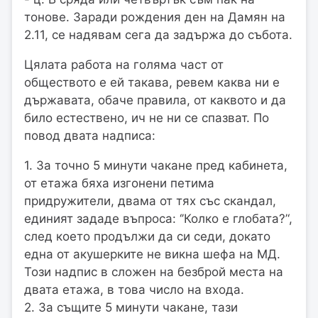
тонове. Заради рождения ден на Дамян на
2.11, се надявам сега да задържа до събота.
Цялата работа на голяма част от
обществото е ей такава, ревем каква ни е
държавата, обаче правила, от каквото и да
било естествено, ич не ни се спазват. По
повод двата надписа:
1. За точно 5 минути чакане пред кабинета,
от етажа бяха изгонени петима
придружители, двама от тях със скандал,
единият зададе въпроса: ‘’Колко е глобата?’‘,
след което продължи да си седи, докато
една от акушерките не викна шефа на МД.
Този надпис в сложен на безброй места на
двата етажа, в това число на входа.
2. За същите 5 минути чакане, тази