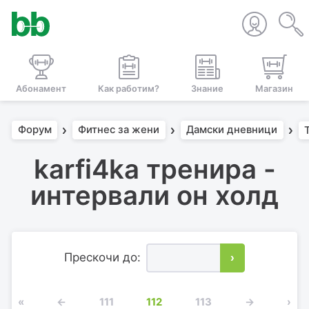
Абонамент
Как работим?
Знание
Магазин
Форум
Фитнес за жени
Дамски дневници
karfi4ka тренира -
интервали он холд
Прескочи до:
›
«
←
111
112
113
→
›