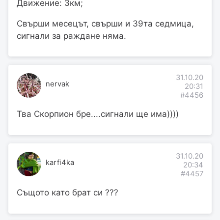
Движение: 3км;
Свърши месецът, свърши и 39та седмица,
сигнали за раждане няма.
31.10.20
nervak
20:31
#4456
Тва Скорпион бре....сигнали ще има))))
31.10.20
karfi4ka
20:34
#4457
Същото като брат си ???