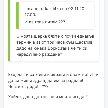
казано от karfi4ka на 03.11.20,
17:00:
И аз това питам ???
С моята щерка бяхте с почти еднакъв
термин,а аз от три часа съм щастлив
дядо на юнака Борис,така че ти си
наред?Леко раждане?
Ехе, да ти са живи и здрави и двамата! И ти
да си жив и здрав, да им се радваш!
Честито, дядо!!! ???
Хайде, дано да тръгне и моята ягода ?