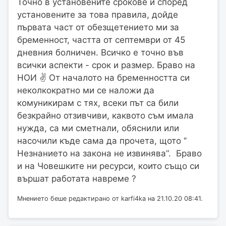
Точно в установените срокове и според
установените за това правила, дойде
първата част от обезщетението ми за
бременност, частта от септември от 45
дневния болничен. Всичко е точно във
всички аспекти - срок и размер. Браво на
НОИ ✌️ От началото на бременността си
неколкократно ми се наложи да
комуникирам с тях, всеки път са били
безкрайно отзивчиви, каквото съм имала
нужда, са ми сметнали, обяснили или
насочили къде сама да прочета, щото ‘’
Незнанието на закона не извинява’‘. Браво
и на Човешките ни ресурси, които също си
вършат работата навреме ?
Мнението беше редактирано от karfi4ka на 21.10.20 08:41.