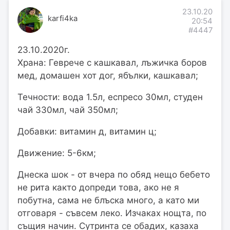
23.10.20
karfi4ka
20:54
#4447
23.10.2020г.
Храна: Геврече с кашкавал, лъжичка боров
мед, домашен хот дог, ябълки, кашкавал;
Течности: вода 1.5л, еспресо 30мл, студен
чай 330мл, чай 350мл;
Добавки: витамин д, витамин ц;
Движение: 5-6км;
Днеска шок - от вчера по обяд нещо бебето
не рита както допреди това, ако не я
побутна, сама не блъска много, а като ми
отговаря - съвсем леко. Изчаках нощта, по
същия начин. Сутринта се обадих, казаха