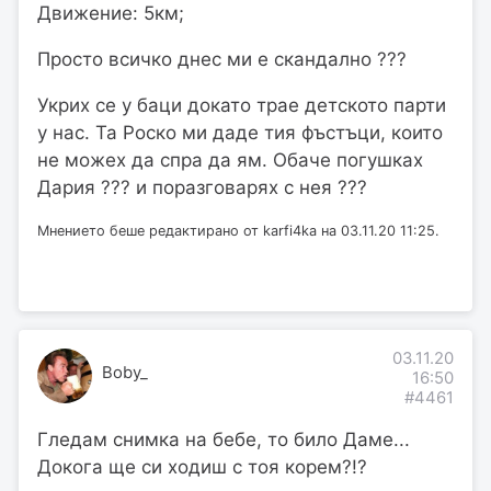
Движение: 5км;
Просто всичко днес ми е скандално ???
Укрих се у баци докато трае детското парти
у нас. Та Роско ми даде тия фъстъци, които
не можех да спра да ям. Обаче погушках
Дария ??? и поразговарях с нея ???
Мнението беше редактирано от karfi4ka на 03.11.20 11:25.
03.11.20
Boby_
16:50
#4461
Гледам снимка на бебе, то било Даме...
Докога ще си ходиш с тоя корем?!?