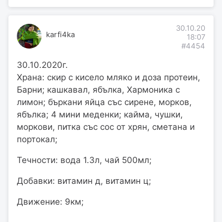
30.10.20
karfi4ka
18:07
#4454
30.10.2020г.
Храна: скир с кисело мляко и доза протеин,
Барни; кашкавал, ябълка, Хармоника с
лимон; бъркани яйца със сирене, морков,
ябълка; 4 мини меденки; кайма, чушки,
моркови, питка със сос от хрян, сметана и
портокал;
Течности: вода 1.3л, чай 500мл;
Добавки: витамин д, витамин ц;
Движение: 9км;