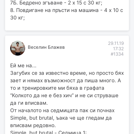
7Б. Бедрено згъване - 2 x 15 с 30 кг;
8. Повдигане на пръсти на машина - 4 x 10 с
30 кг;
29.11.19
Веселин Блажев
17:32
#1334
Ей ме на...
Загубих се за известно време, но просто бях
зает и нямах възможност да пиша много. А
то и тренировките ми бяха в графата
“Колкото да не е без хич” и не си струваше
да ги вписвам.
От началото на седмицата пак си почнах
Simple, but brutal, ъака че ще гледам да
вписвам редовно.
Simple, but brutal - Седмица 1: