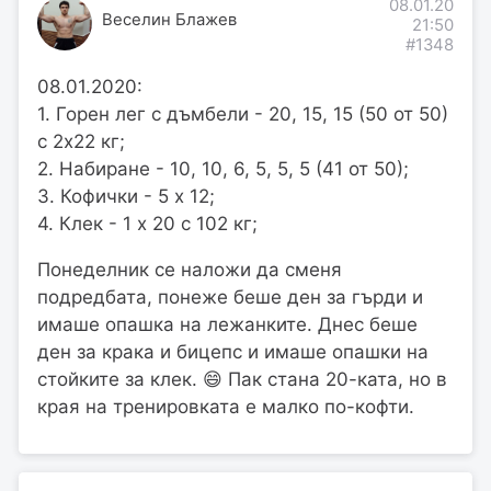
08.01.20
Веселин Блажев
21:50
#1348
08.01.2020:
1. Горен лег с дъмбели - 20, 15, 15 (50 от 50)
с 2х22 кг;
2. Набиране - 10, 10, 6, 5, 5, 5 (41 от 50);
3. Кофички - 5 х 12;
4. Клек - 1 х 20 с 102 кг;
Понеделник се наложи да сменя
подредбата, понеже беше ден за гърди и
имаше опашка на лежанките. Днес беше
ден за крака и бицепс и имаше опашки на
стойките за клек. 😄 Пак стана 20-ката, но в
края на тренировката е малко по-кофти.