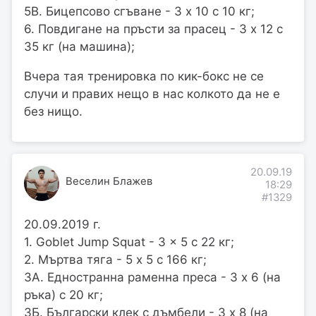
5В. Бицепсово сгъване - 3 х 10 с 10 кг;
6. Повдигане на пръсти за прасец - 3 х 12 с
35 кг (на машина);
Вчера тая тренировка по кик-бокс не се
случи и правих нещо в нас колкото да не е
без нищо.
20.09.19
Веселин Блажев
18:29
#1329
20.09.2019 г.
1. Goblet Jump Squat - 3 x 5 с 22 кг;
2. Мъртва тяга - 5 х 5 с 166 кг;
3А. Едностранна раменна преса - 3 х 6 (на
ръка) с 20 кг;
3Б. Български клек с дъмбели - 3 х 8 (на