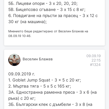
5Б. Лицеви опори - 3 х 20, 20, 20;
5В. Бицепсово сгъване - 3 х 15 с 8 кг;
6. Повдигане на пръсти за прасец - 3 х 12 с
30 кг (на машина);
Мнението беше редактирано от Веселин Блажев на
08.09.19 10:46.
09.09.19
Веселин Блажев
22:15
#1324
09.09.2019 г.
1. Goblet Jump Squat - 3 x 5 с 20 кг;
2. Мъртва тяга - 5 х 5 с 165 кг;
3А. Едностранна раменна преса - 3 х 6 (на
ръка) с 20 кг;
3Б. Български клек с дъмбели - 3 х 8 (на