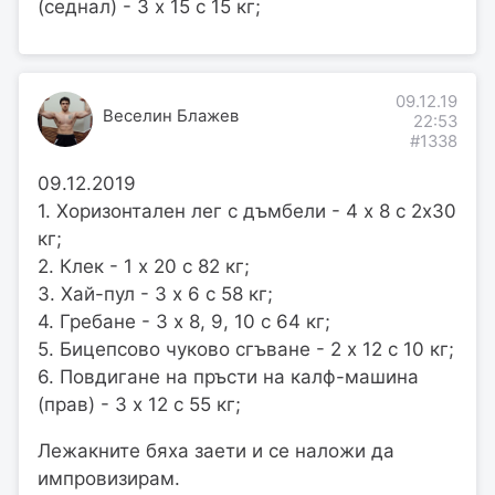
(седнал) - 3 х 15 с 15 кг;
09.12.19
Веселин Блажев
22:53
#1338
09.12.2019
1. Хоризонтален лег с дъмбели - 4 х 8 с 2х30
кг;
2. Клек - 1 х 20 с 82 кг;
3. Хай-пул - 3 х 6 с 58 кг;
4. Гребане - 3 х 8, 9, 10 с 64 кг;
5. Бицепсово чуково сгъване - 2 х 12 с 10 кг;
6. Повдигане на пръсти на калф-машина
(прав) - 3 х 12 с 55 кг;
Лежакните бяха заети и се наложи да
импровизирам.