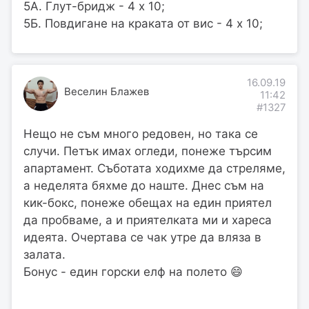
5А. Глут-бридж - 4 х 10;
5Б. Повдигане на краката от вис - 4 х 10;
16.09.19
Веселин Блажев
11:42
#1327
Нещо не съм много редовен, но така се
случи. Петък имах огледи, понеже търсим
апартамент. Съботата ходихме да стреляме,
а неделята бяхме до наште. Днес съм на
кик-бокс, понеже обещах на един приятел
да пробваме, а и приятелката ми и хареса
идеята. Очертава се чак утре да вляза в
залата.
Бонус - един горски елф на полето 😄