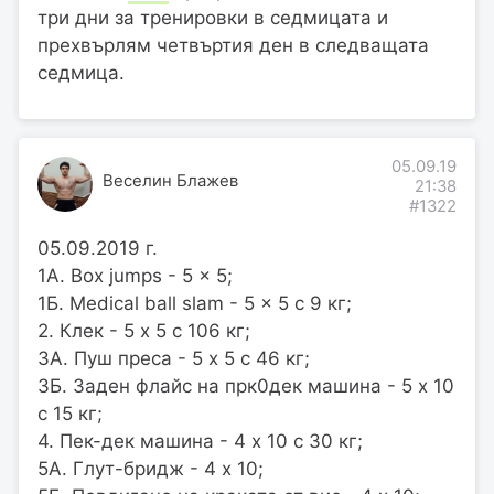
три дни за тренировки в седмицата и
прехвърлям четвъртия ден в следващата
седмица.
05.09.19
Веселин Блажев
21:38
#1322
05.09.2019 г.
1А. Box jumps - 5 x 5;
1Б. Medical ball slam - 5 x 5 с 9 кг;
2. Клек - 5 х 5 с 106 кг;
3А. Пуш преса - 5 х 5 с 46 кг;
3Б. Заден флайс на прк0дек машина - 5 х 10
с 15 кг;
4. Пек-дек машина - 4 х 10 с 30 кг;
5А. Глут-бридж - 4 х 10;