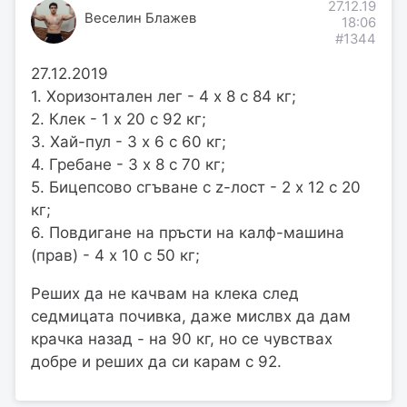
27.12.19
Веселин Блажев
18:06
#1344
27.12.2019
1. Хоризонтален лег - 4 х 8 с 84 кг;
2. Клек - 1 х 20 с 92 кг;
3. Хай-пул - 3 х 6 с 60 кг;
4. Гребане - 3 х 8 с 70 кг;
5. Бицепсово сгъване с z-лост - 2 х 12 с 20
кг;
6. Повдигане на пръсти на калф-машина
(прав) - 4 х 10 с 50 кг;
Реших да не качвам на клека след
седмицата почивка, даже мислвх да дам
крачка назад - на 90 кг, но се чувствах
добре и реших да си карам с 92.