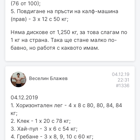
(76 от 100);
5. Повдигане на пръсти на калф-машина
(прав) - 3 х 12 с 50 кг;
Няма дискове от 1,250 кг, за това слагам по
1 кг на страна. Така ще стане малко по-
бавно, но работя с каквото имам.
04.12.19
Веселин Блажев
22:31
#1336
04.12.2019
1. Хоризонтален лег - 4 х 8 с 80, 80, 84, 84
кг;
2. Клек - 1 х 20 с 78 кг;
3. Хай-пул - 3 х 6 с 54 кг;
4. Гребане - 3 х 8, 9, 10 с 60 кг;