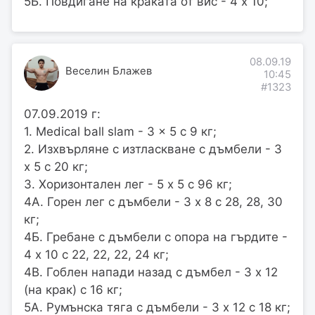
5Б. Повдигане на краката от вис - 4 х 10;
08.09.19
Веселин Блажев
10:45
#1323
07.09.2019 г:
1. Medical ball slam - 3 x 5 с 9 кг;
2. Изхвърляне с изтласкване с дъмбели - 3
х 5 с 20 кг;
3. Хоризонтален лег - 5 x 5 с 96 кг;
4А. Горен лег с дъмбели - 3 х 8 с 28, 28, 30
кг;
4Б. Гребане с дъмбели с опора на гърдите -
4 х 10 с 22, 22, 22, 24 кг;
4В. Гоблен напади назад с дъмбел - 3 х 12
(на крак) с 16 кг;
5А. Румънска тяга с дъмбели - 3 х 12 с 18 кг;