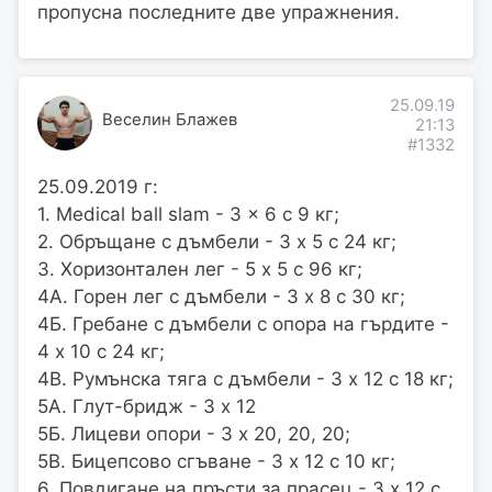
пропусна последните две упражнения.
25.09.19
Веселин Блажев
21:13
#1332
25.09.2019 г:
1. Medical ball slam - 3 x 6 с 9 кг;
2. Обръщане с дъмбели - 3 х 5 с 24 кг;
3. Хоризонтален лег - 5 x 5 с 96 кг;
4А. Горен лег с дъмбели - 3 х 8 с 30 кг;
4Б. Гребане с дъмбели с опора на гърдите -
4 х 10 с 24 кг;
4В. Румънска тяга с дъмбели - 3 х 12 с 18 кг;
5А. Глут-бридж - 3 х 12
5Б. Лицеви опори - 3 х 20, 20, 20;
5В. Бицепсово сгъване - 3 х 12 с 10 кг;
6. Повдигане на пръсти за прасец - 3 х 12 с