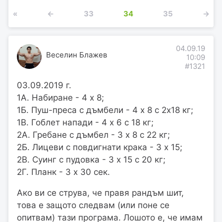
«
←
33
34
35
→
04.09.19
Веселин Блажев
10:09
#1321
03.09.2019 г.
1А. Набиране - 4 x 8;
1Б. Пуш-преса с дъмбели - 4 х 8 с 2х18 кг;
1В. Гоблет напади - 4 х 6 с 18 кг;
2A. Гребане с дъмбел - 3 х 8 с 22 кг;
2Б. Лицеви с повдигнати крака - 3 х 15;
2В. Суинг с пудовка - 3 х 15 с 20 кг;
2Г. Планк - 3 х 30 сек.
Ако ви се струва, че правя рандъм шит,
това е защото следвам (или поне се
опитвам)
тази
програма. Лошото е, че имам