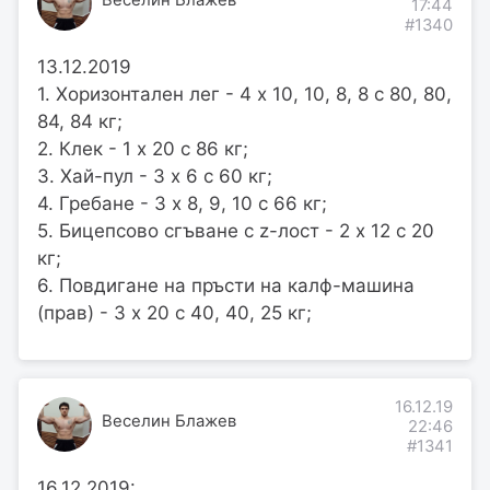
Веселин Блажев
17:44
#1340
13.12.2019
1. Хоризонтален лег - 4 х 10, 10, 8, 8 с 80, 80,
84, 84 кг;
2. Клек - 1 х 20 с 86 кг;
3. Хай-пул - 3 х 6 с 60 кг;
4. Гребане - 3 х 8, 9, 10 с 66 кг;
5. Бицепсово сгъване с z-лост - 2 х 12 с 20
кг;
6. Повдигане на пръсти на калф-машина
(прав) - 3 х 20 с 40, 40, 25 кг;
16.12.19
Веселин Блажев
22:46
#1341
16.12.2019: