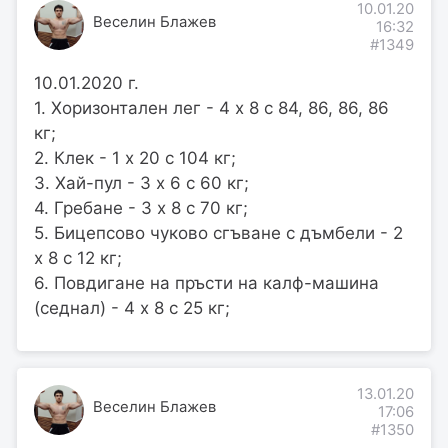
10.01.20
Веселин Блажев
16:32
#1349
10.01.2020 г.
1. Хоризонтален лег - 4 х 8 с 84, 86, 86, 86
кг;
2. Клек - 1 х 20 с 104 кг;
3. Хай-пул - 3 х 6 с 60 кг;
4. Гребане - 3 х 8 с 70 кг;
5. Бицепсово чуково сгъване с дъмбели - 2
х 8 с 12 кг;
6. Повдигане на пръсти на калф-машина
(седнал) - 4 х 8 с 25 кг;
13.01.20
Веселин Блажев
17:06
#1350