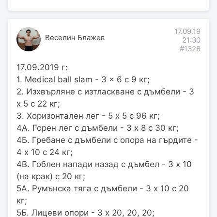
17.09.19
Веселин Блажев
21:30
#1328
17.09.2019 г:
1. Medical ball slam - 3 x 6 с 9 кг;
2. Изхвърляне с изтласкване с дъмбели - 3
х 5 с 22 кг;
3. Хоризонтален лег - 5 x 5 с 96 кг;
4А. Горен лег с дъмбели - 3 х 8 с 30 кг;
4Б. Гребане с дъмбели с опора на гърдите -
4 х 10 с 24 кг;
4В. Гоблен напади назад с дъмбел - 3 х 10
(на крак) с 20 кг;
5А. Румънска тяга с дъмбели - 3 х 10 с 20
кг;
5Б. Лицеви опори - 3 х 20, 20, 20;