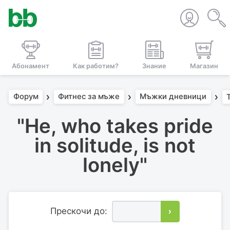
Абонамент
Как работим?
Знание
Магазин
Форум
Фитнес за мъже
Мъжки дневници
"He, who takes pride
in solitude, is not
lonely"
Прескочи до:
›