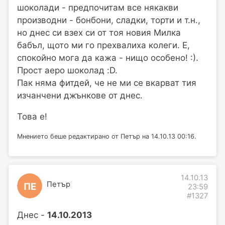
шоколади - предпочитам все някакви
производни - бонбони, сладки, торти и т.н.,
но днес си взех си от тоя новия Милка
бабъл, щото ми го прехвалиха колеги. Е,
спокойно мога да кажа - нищо особено! :).
Прост аеро шоколад :D.
Пак няма фитдей, че не ми се вкарват тия
изчанчени джънкове от днес.
Това е!
Мнението беше редактирано от Петър на 14.10.13 00:16.
14.10.13
Петър
ПЕ
23:59
#1327
Днес -
14.10.2013