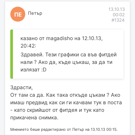
13.10.13
Петър
ПЕ
00:02
#1324
казано от magadisho на 12.10.13,
20:42:
Здравей. Тези графики са във фитдей
нали ? Ако да, къде цъкаш, за да ти
излязат :D
Здрасти,
От там са да. Как така откъде цъкам ? Ако
имаш предвид как си ги качвам тук в поста
- като скрийшот от фитдея и тук като
прикачена снимка.
Мнението беше редактирано от Петър на 13.10.13 00:15.