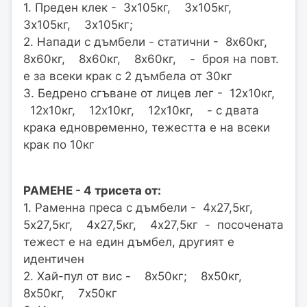
1. Преден клек - 3х105кг, 3x105кг,
3х105кг, 3х105кг;
2. Напади с дъмбели - статични - 8х60кг,
8х60кг, 8х60кг, 8х60кг, - броя на повт.
е за всеки крак с 2 дъмбела от 30кг
3. Бедрено сгъване от лицев лег - 12х10кг,
12х10кг, 12х10кг, 12х10кг, - с двата
крака едновременно, тежестта е на всеки
крак по 10кг
РАМЕНЕ - 4 трисета от:
1. Раменна преса с дъмбели - 4х27,5кг,
5х27,5кг, 4х27,5кг, 4х27,5кг - посочената
тежест е на един дъмбел, другият е
идентичен
2. Хай-пул от вис - 8х50кг; 8х50кг,
8х50кг, 7х50кг