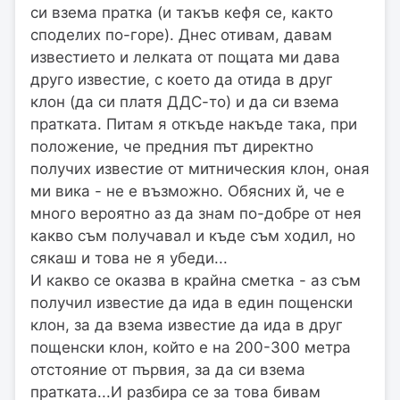
си взема пратка (и такъв кефя се, както
споделих по-горе). Днес отивам, давам
известието и лелката от пощата ми дава
друго известие, с което да отида в друг
клон (да си платя ДДС-то) и да си взема
пратката. Питам я откъде накъде така, при
положение, че предния път директно
получих известие от митническия клон, оная
ми вика - не е възможно. Обясних й, че е
много вероятно аз да знам по-добре от нея
какво съм получавал и къде съм ходил, но
сякаш и това не я убеди...
И какво се оказва в крайна сметка - аз съм
получил известие да ида в един пощенски
клон, за да взема известие да ида в друг
пощенски клон, който е на 200-300 метра
отстояние от първия, за да си взема
пратката...И разбира се за това бивам