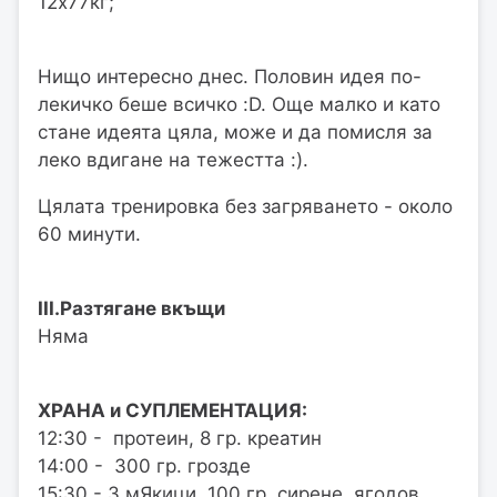
12х77кг;
Нищо интересно днес. Половин идея по-
лекичко беше всичко :D. Още малко и като
стане идеята цяла, може и да помисля за
леко вдигане на тежестта :).
Цялата тренировка без загряването - около
60 минути.
III.Разтягане вкъщи
Няма
ХРАНА и СУПЛЕМЕНТАЦИЯ:
12:30 - протеин, 8 гр. креатин
14:00 - 300 гр. грозде
15:30 - 3 мЯкици, 100 гр. сирене, ягодов