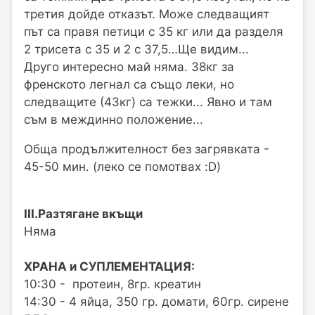
третия дойде отказът. Може следващият
път са правя петици с 35 кг или да разделя
2 трисета с 35 и 2 с 37,5…Ще видим...
Друго интересно май няма. 38кг за
френското легнал са също леки, но
следващите (43кг) са тежки... Явно и там
съм в междинно положение...
Обща продължителност без загрявката -
45-50 мин. (леко се помотвах :D)
III.Разтягане вкъщи
Няма
ХРАНА и СУПЛЕМЕНТАЦИЯ:
10:30 - протеин, 8гр. креатин
14:30 - 4 яйца, 350 гр. домати, 60гр. сирене