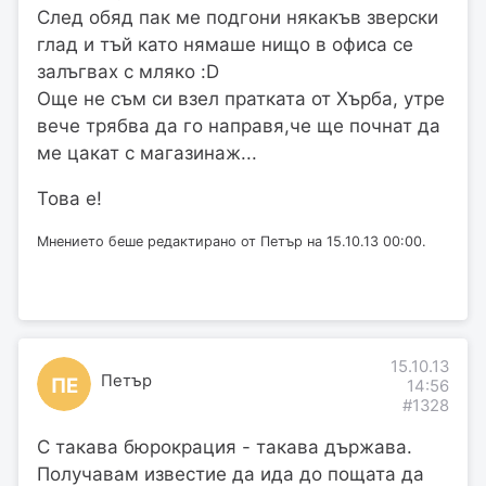
След обяд пак ме подгони някакъв зверски
глад и тъй като нямаше нищо в офиса се
залъгвах с мляко :D
Още не съм си взел пратката от Хърба, утре
вече трябва да го направя,че ще почнат да
ме цакат с магазинаж...
Това е!
Мнението беше редактирано от Петър на 15.10.13 00:00.
15.10.13
Петър
ПЕ
14:56
#1328
С такава бюрокрация - такава държава.
Получавам известие да ида до пощата да