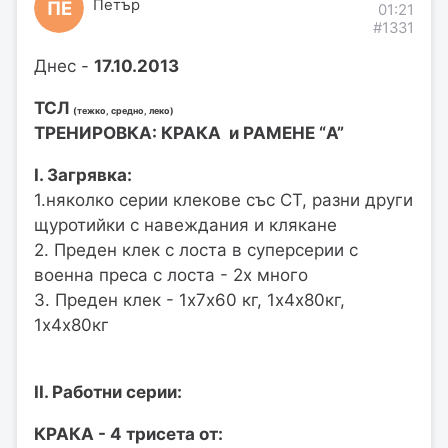
Петър
ПЕ
01:21
#1331
Днес -
17.10.2013
ТСЛ
(тежко, средно, леко)
ТРЕНИРОВКА: КРАКА и РАМЕНЕ “A”
I. Загрявка:
1.няколко серии клекове със СТ, разни други
щуротийки с навеждания и клякане
2. Преден клек с лоста в суперсерии с
военна преса с лоста - 2х много
3. Преден клек - 1х7х60 кг, 1х4х80кг,
1х4х80кг
II. Работни серии:
КРАКА - 4 трисета от: