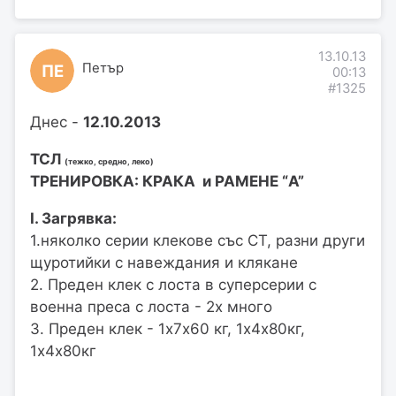
13.10.13
Петър
ПЕ
00:13
#1325
Днес -
12.10.2013
ТСЛ
(тежко, средно, леко)
ТРЕНИРОВКА: КРАКА и РАМЕНЕ “A”
I. Загрявка:
1.няколко серии клекове със СТ, разни други
щуротийки с навеждания и клякане
2. Преден клек с лоста в суперсерии с
военна преса с лоста - 2х много
3. Преден клек - 1х7х60 кг, 1х4х80кг,
1х4х80кг