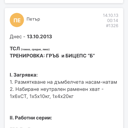
14.10.13
Петър
ПЕ
00:14
#1326
Днес -
13.10.2013
ТСЛ
(тежко, средно, леко)
ТРЕНИРОВКА: ГРЪБ и БИЦЕПС “Б”
I. Загрявка:
1. Размяткване на дъмбелчета насам-натам
2. Набиране неутрален раменен хват -
1х6хСТ, 1х5х10кг, 1х4х20кг
II. Работни серии: