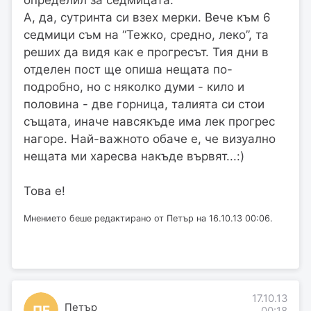
определил за седмицата.
А, да, сутринта си взех мерки. Вече към 6
седмици съм на “Тежко, средно, леко”, та
реших да видя как е прогресът. Тия дни в
отделен пост ще опиша нещата по-
подробно, но с няколко думи - кило и
половина - две горница, талията си стои
същата, иначе навсякъде има лек прогрес
нагоре. Най-важното обаче е, че визуално
нещата ми харесва накъде вървят...:)
Това е!
Мнението беше редактирано от Петър на 16.10.13 00:06.
17.10.13
Петър
ПЕ