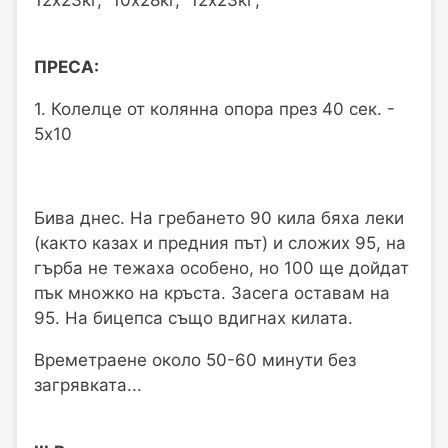
12х23кг, 10х28кг, 12х23кг;
ПРЕСА:
1. Колелце от колянна опора през 40 сек. -
5х10
Бива днес. На гребането 90 кила бяха леки
(както казах и предния път) и сложих 95, на
гърба не тежаха особено, но 100 ще дойдат
пък множко на кръста. Засега оставам на
95. На бицепса също вдигнах килата.
Времетраене около 50-60 минути без
загрявката...