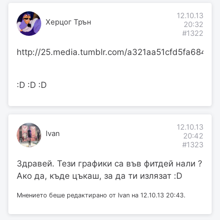
12.10.13
Херцог Трън
20:32
#1322
http://25.media.tumblr.com/a321aa51cfd5fa6849
:D :D :D
12.10.13
Ivan
20:42
#1323
Здравей. Тези графики са във фитдей нали ?
Ако да, къде цъкаш, за да ти излязат :D
Мнението беше редактирано от Ivan на 12.10.13 20:43.