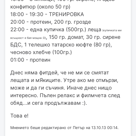
конфитюр (около 50 гр)
18:00 - 19:30 - ТРЕНИРОВКА
20:00 - протеин, 200 гр. грозде
22:00 - една купичка (500гр.) леща
(купичката ми
, 150 гр. домат, 30 гр. сирене
всъщност е бая мощна :D)
БДС, 1 телешко татарско кюфте (80 гр),
чесново хлебче (100гр.)
01:00 - протеин
Днес няма фитдей, че не ми се смятат
лещата и мЯкиците. Утре ако ме отмързи,
може и да ги съчиня. Иначе днес нищо
интересно. Пълен релакс и филмчета след
обяд...и сега продължавам :).
Това е!
Мнението беше редактирано от Петър на 13.10.13 00:14.