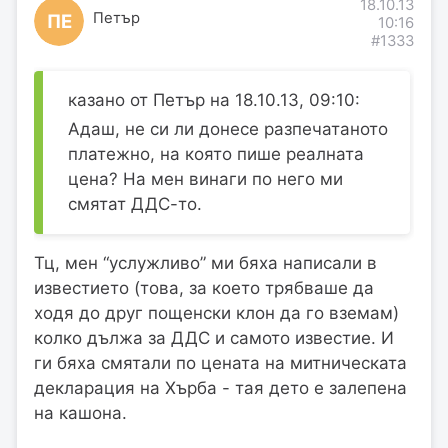
18.10.13
Петър
ПЕ
10:16
#1333
казано от Петър на 18.10.13, 09:10:
Адаш, не си ли донесе разпечатаното
платежно, на която пише реалната
цена? На мен винаги по него ми
смятат ДДС-то.
Тц, мен “услужливо” ми бяха написали в
известието (това, за което трябваше да
ходя до друг пощенски клон да го вземам)
колко дължа за ДДС и самото известие. И
ги бяха смятали по цената на митническата
декларация на Хърба - тая дето е залепена
на кашона.