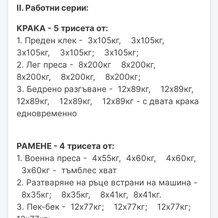
II. Работни серии:
КРАКА - 5 трисета от:
1. Преден клек - 3х105кг, 3x105кг,
3х105кг, 3х105кг; 3х105кг;
2. Лег преса - 8х200кг 8х200кг,
8х200кг, 8х200кг, 8х200кг;
3. Бедрено разгъване - 12х89кг, 12х89кг,
12х89кг, 12х89кг, 12х89кг - с двата крака
едновременно
РАМЕНЕ - 4 трисета от:
1. Военна преса - 4х55кг, 4х60кг, 4х60кг,
3х60кг - тъмблес хват
2. Разтваряне на ръце встрани на машина -
8х35кг; 8х35кг, 8х41кг, 8х41кг.
3. Пек-бек - 12х77кг; 12х77кг; 12х77кг;