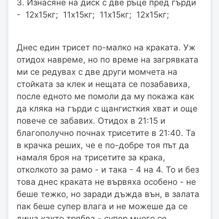
3. Изнасяне на диск с две ръце пред гърди
- 12х15кг; 11х15кг; 11х15кг; 12х15кг;
Днес един трисет по-малко на краката. Уж
отидох навреме, но по време на загрявката
ми се редувах с две други момчета на
стойката за клек и нещата се позабавиха,
после едното ме помоли да му покажа как
да кляка на гърди с щангисткия хват и още
повече се забавих. Отидох в 21:15 и
благополучно почнах трисетите в 21:40. Та
в крачка реших, че е по-добре тоя път да
намаля броя на трисетите за крака,
отколкото за рамо - и така - 4 на 4. То и без
това днес краката не вървяха особено - не
беше тежко, но заради дъжда вън, в залата
пак беше супер влага и не можеше да се
диша както трябва - супер много се