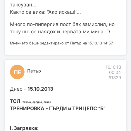
таксуван...
Както се вика: “Ако искаш!”...
Много по-пиперлив пост бях замислил, но
току що се наядох и нервата ми мина :D
Мнението беше редактирано от Петър на 15.10.13 14:57.
16.10.13
Петър
ПЕ
00:04
#1329
Днес -
15.10.2013
ТСЛ
(тежко, средно, леко)
ТРЕНИРОВКА - ГЪРДИ и ТРИЦЕПС “Б”
I. Загрявка: