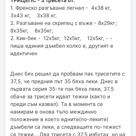
ТРИЦЕПС - 3 трисета от:
1. Френско разгъване легнал - 4х38 кг,
3х43 кг, 3х38 кг,
2. Разгъване на скрипец с въже - 8х29кг;
8х35кг, 8х35кг;
2. Кик-бек - 12х5кг, 12х5кг, 12х5кг, - -
пиша единия дъмбел колко е, другият е
идентичен
Днес бях решил да пробвам пак трисетите с
37,5, че предния път 35 бяха леки. Днес в
първата серия 35-те пак бяха леки, 37,5
обаче за трисети идват тежки (както и
преди съм казвал). Та в момента се
намирам в онова тъпо междинно
положение в което едните(по-леките)
дъмбели са леки, а следващите по-тежест
са тежки... Два трисета с 37,5 избутах, но на