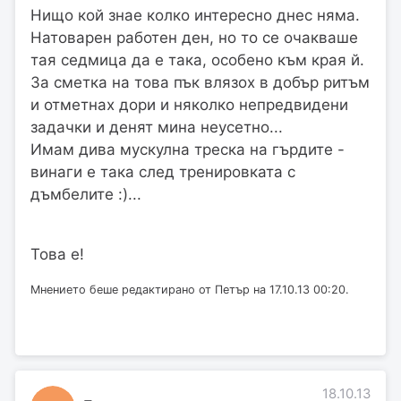
Нищо кой знае колко интересно днес няма.
Натоварен работен ден, но то се очакваше
тая седмица да е така, особено към края й.
За сметка на това пък влязох в добър ритъм
и отметнах дори и няколко непредвидени
задачки и денят мина неусетно...
Имам дива мускулна треска на гърдите -
винаги е така след тренировката с
дъмбелите :)...
Това е!
Мнението беше редактирано от Петър на 17.10.13 00:20.
18.10.13