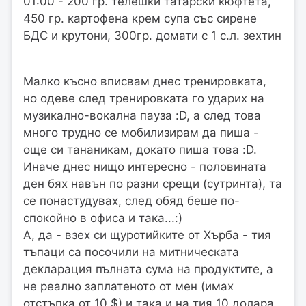
01:00 - 200 гр. телешки татарски кюфтета,
450 гр. картофена крем супа със сирене
БДС и крутони, 300гр. домати с 1 с.л. зехтин
Малко късно вписвам днес тренировката,
но одеве след тренировката го ударих на
музикално-вокална пауза :D, а след това
много трудно се мобилизирам да пиша -
още си тананикам, докато пиша това :D.
Иначе днес нищо интересно - половината
ден бях навън по разни срещи (сутринта), та
се понастудувах, след обяд беше по-
спокойно в офиса и така...:)
А, да - взех си щуротийките от Хърба - тия
тъпаци са посочили на митническата
декларация пълната сума на продуктите, а
не реално заплатеното от мен (имах
отстъпка от 10 $) и така и на тия 10 долара,