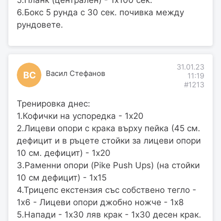
6.Бокс 5 рунда с 30 сек. почивка между
рундовете.
31.01.23
Васил Стефанов
ВС
11:19
#1213
Тренировка днес:
1.Кофички на успоредка - 1х20
2.Лицеви опори с крака върху пейка (45 см.
дефицит и в ръцете стойки за лицеви опори
10 см. дефицит) - 1х20
3.Раменни опори (Pike Push Ups) (на стойки
10 см дефицит) - 1х15
4.Трицепс екстензия със собствено тегло -
1х6 - Лицеви опори джобно ножче - 1х8
5.Напади - 1х30 ляв крак - 1х30 десен крак.