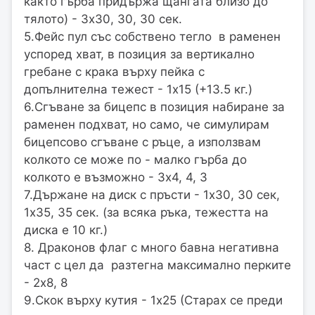
както гърба придържа щангата близо до
тялото) - 3х30, 30, 30 сек.
5.Фейс пул със собствено тегло в раменен
успоред хват, в позиция за вертикално
гребане с крака върху пейка с
допълнителна тежест - 1х15 (+13.5 кг.)
6.Сгъване за бицепс в позиция набиране за
раменен подхват, но само, че симулирам
бицепсово сгъване с ръце, а използвам
колкото се може по - малко гърба до
колкото е възможно - 3х4, 4, 3
7.Държане на диск с пръсти - 1х30, 30 сек,
1х35, 35 сек. (за всяка ръка, тежестта на
диска е 10 кг.)
8. Драконов флаг с много бавна негативна
част с цел да разтегна максимално перките
- 2х8, 8
9.Скок върху кутия - 1х25 (Старах се преди