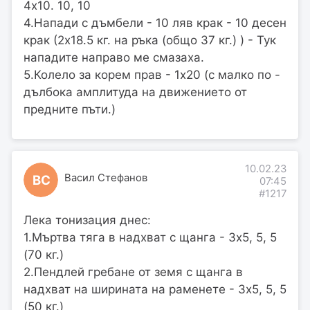
4х10. 10, 10
4.Напади с дъмбели - 10 ляв крак - 10 десен
крак (2х18.5 кг. на ръка (общо 37 кг.) ) - Тук
нападите направо ме смазаха.
5.Колело за корем прав - 1х20 (с малко по -
дълбока амплитуда на движението от
предните пъти.)
10.02.23
Васил Стефанов
ВС
07:45
#1217
Лека тонизация днес:
1.Мъртва тяга в надхват с щанга - 3х5, 5, 5
(70 кг.)
2.Пендлей гребане от земя с щанга в
надхват на ширината на раменете - 3х5, 5, 5
(50 кг.)