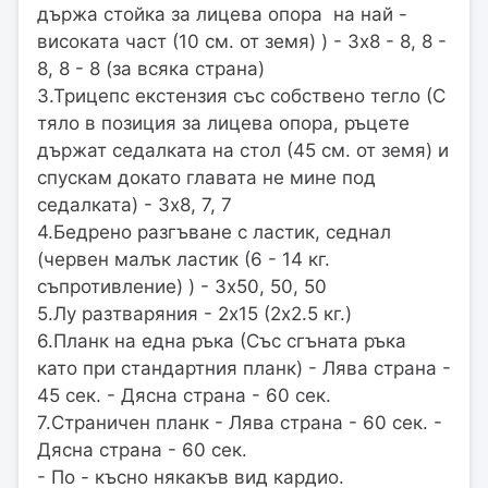
държа стойка за лицева опора на най -
високата част (10 см. от земя) ) - 3х8 - 8, 8 -
8, 8 - 8 (за всяка страна)
3.Трицепс екстензия със собствено тегло (С
тяло в позиция за лицева опора, ръцете
държат седалката на стол (45 см. от земя) и
спускам докато главата не мине под
седалката) - 3х8, 7, 7
4.Бедрено разгъване с ластик, седнал
(червен малък ластик (6 - 14 кг.
съпротивление) ) - 3х50, 50, 50
5.Лу разтваряния - 2х15 (2х2.5 кг.)
6.Планк на една ръка (Със сгъната ръка
като при стандартния планк) - Лява страна -
45 сек. - Дясна страна - 60 сек.
7.Страничен планк - Лява страна - 60 сек. -
Дясна страна - 60 сек.
- По - късно някакъв вид кардио.