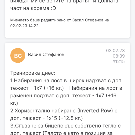
виждат ми се вените на вратът и долната
част на корема :D
Мнението беше редактирано от Васил Стефанов на
02.02.23 14:22.
03.02.23
Васил Стефанов
ВС
08:39
#1215
Тренировка днес:
1.Набирания на лост в широк надхват с доп.
тежест - 1х7 (+16 кг.) - Набирания на лост в
раменен подхват с доп. тежест - 1х7 (+16
кг.)
2.Хоризонтално набиране (Inverted Row) с
доп. тежест - 1х15 (+12.5 кг.)
3.Сгъване за бицепс със собствено тегло с
доп. тежест (Тялото е като в позиция за