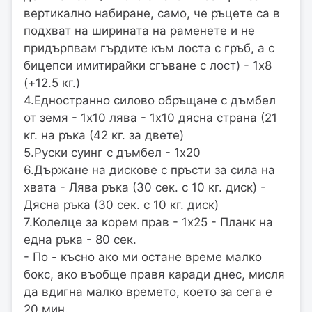
вертикално набиране, само, че ръцете са в
подхват на ширината на раменете и не
придърпвам гърдите към лоста с гръб, а с
бицепси имитирайки сгъване с лост) - 1х8
(+12.5 кг.)
4.Едностранно силово обръщане с дъмбел
от земя - 1х10 лява - 1х10 дясна страна (21
кг. на ръка (42 кг. за двете)
5.Руски суинг с дъмбел - 1х20
6.Държане на дискове с пръсти за сила на
хвата - Лява ръка (30 сек. с 10 кг. диск) -
Дясна ръка (30 сек. с 10 кг. диск)
7.Колелце за корем прав - 1х25 - Планк на
една ръка - 80 сек.
- По - късно ако ми остане време малко
бокс, ако въобще правя каради днес, мисля
да вдигна малко времето, което за сега е
20 мин.