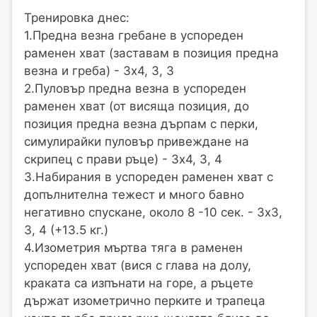
Тренировка днес:
1.Предна везна гребане в успореден
раменен хват (заставам в позиция предна
везна и греба) - 3х4, 3, 3
2.Пуловър предна везна в успореден
раменен хват (от висяща позиция, до
позиция предна везна дърпам с перки,
симулирайки пуловър привеждане на
скрипец с прави ръце) - 3х4, 3, 4
3.Набирания в успореден раменен хват с
допълнителна тежест и много бавно
негативно спускане, около 8 -10 сек. - 3х3,
3, 4 (+13.5 кг.)
4.Изометрия мъртва тяга в раменен
успореден хват (вися с глава на долу,
краката са изпънати на горе, а ръцете
държат изометрично перките и трапеца