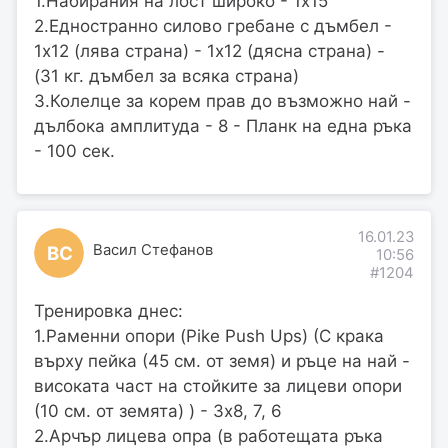
1.Набирания на лост широко - 1х15
2.Едностранно силово гребане с дъмбел -
1х12 (лява страна) - 1х12 (дясна страна) -
(31 кг. дъмбел за всяка страна)
3.Колелце за корем прав до възможно най -
дълбока амплитуда - 8 - Планк на една ръка
- 100 сек.
16.01.23
Васил Стефанов
ВС
10:56
#1204
Тренировка днес:
1.Раменни опори (Pike Push Ups) (С крака
върху пейка (45 см. от земя) и ръце на най -
високата част на стойките за лицеви опори
(10 см. от земята) ) - 3х8, 7, 6
2.Арчър лицева опра (в работещата ръка