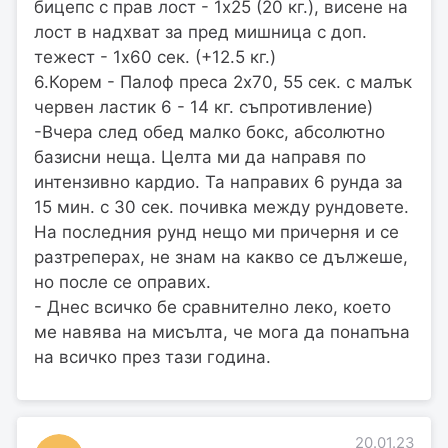
бицепс с прав лост - 1х25 (20 кг.), висене на
лост в надхват за пред мишница с доп.
тежест - 1х60 сек. (+12.5 кг.)
6.Корем - Палоф преса 2х70, 55 сек. с малък
червен ластик 6 - 14 кг. съпротивление)
-Вчера след обед малко бокс, абсолютно
базисни неща. Целта ми да направя по
интензивно кардио. Та направих 6 рунда за
15 мин. с 30 сек. почивка между рундовете.
На последния рунд нещо ми причерня и се
разтреперах, не знам на какво се дължеше,
но после се оправих.
- Днес всичко бе сравнително леко, което
ме навява на мисълта, че мога да понапъна
на всичко през тази година.
20.01.23