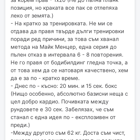
за корем прав - 1х20 (Не до пълна планк
позиция, но краката все пак се отлепяха
леко от земята.)
- На кратко за тренировката. Не ми се
отдава да правя твърде дълги тренировки
поради ред причини, за това съм хванал
метода на Майк Менцер, една серия до
пълен отказ в интервала 6 - 8 повторения.
Не го правя от бодибилдинг гледна точка, а
от това хем да се натоваря качествено, хем
да е за по - кратко време.
- Днес по - късно: 20 мин. и 15 сек. бокс
(Нищо особенно, абсолютно базисни неща с
цел добро кардио. Почивката между
рундовете е 30 сек. Забелязах, че съм
станал с една идея по - експлозивен от
преди.)
-Между другото съм 62 кг. Доста съм чист,