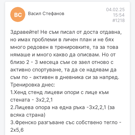
04.02.25
Васил Стефанов
ВС
15:54
#1218
Здравейте! Не съм писал от доста отдавна,
но имах проблеми в личен план и не бях
много редовен в тренировките, та за това
нямаше и много какво да описвам. Но от
близо 2 - 3 месеца съм се заел отново с
активно спортуване, та да се надявам да
съм по - активен в дневника си за напред.
Тренировка днес:
1.Хенд стенд лицеви опори с лице към
стената - 3х2,2,1
2.Лицева опора на една ръка -3х2,2,1 (за
всяка страна)
3.Френско разгъване със собствено тегло -
2х5,6