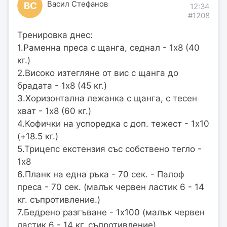
Васил Стефанов
ВС
12:34
#1208
Тренировка днес:
1.Раменна преса с щанга, седнал - 1х8 (40
кг.)
2.Високо изтегляне от вис с щанга до
брадата - 1х8 (45 кг.)
3.Хоризонтална лежанка с щанга, с тесен
хват - 1х8 (60 кг.)
4.Кофички на успоредка с доп. тежест - 1х10
(+18.5 кг.)
5.Трицепс екстензия със собствено тегло -
1х8
6.Планк на една ръка - 70 сек. - Палоф
преса - 70 сек. (малък червен ластик 6 - 14
кг. съпротивление.)
7.Бедрено разгъване - 1х100 (малък червен
ластик 6 - 14 кг. съпротивление)