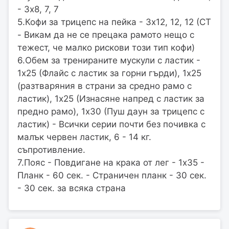
- 3х8, 7, 7
5.Кофи за трицепс на пейка - 3х12, 12, 12 (СТ
- Викам да не се прецака рамото нещо с
тежест, че малко рискови този тип кофи)
6.Обем за тренираните мускули с ластик -
1х25 (Флайс с ластик за горни гърди), 1х25
(разтваряния в страни за средно рамо с
ластик), 1х25 (Изнасяне напред с ластик за
предно рамо), 1х30 (Пуш даун за трицепс с
ластик) - Всички серии почти без почивка с
малък червен ластик, 6 - 14 кг.
съпротивление.
7.Пояс - Повдигане на крака от лег - 1х35 -
Планк - 60 сек. - Страничен планк - 30 сек.
- 30 сек. за всяка страна