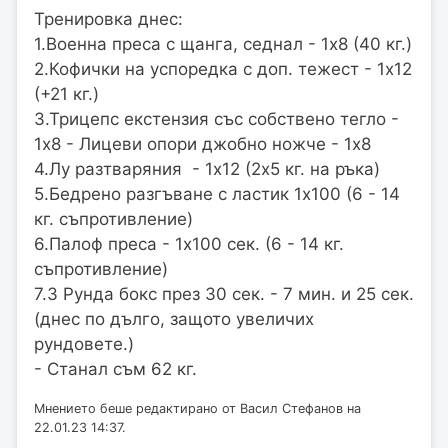
Тренировка днес:
1.Военна преса с щанга, седнал - 1х8 (40 кг.)
2.Кофички на успоредка с доп. тежест - 1х12
(+21 кг.)
3.Трицепс екстензия със собствено тегло -
1х8 - Лицеви опори джобно ножче - 1х8
4.Лу разтваряния - 1х12 (2х5 кг. на ръка)
5.Бедрено разгъване с ластик 1х100 (6 - 14
кг. съпротивление)
6.Палоф преса - 1х100 сек. (6 - 14 кг.
съпротивление)
7.3 Рунда бокс през 30 сек. - 7 мин. и 25 сек.
(днес по дълго, защото увеличих
рундовете.)
- Станал съм 62 кг.
Мнението беше редактирано от Васил Стефанов на
22.01.23 14:37.