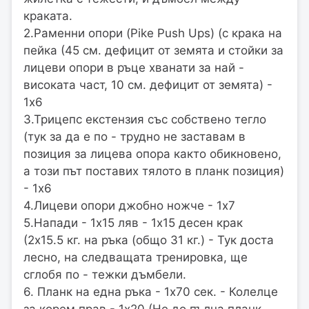
краката.
2.Раменни опори (Pike Push Ups) (с крака на
пейка (45 см. дефицит от земята и стойки за
лицеви опори в ръце хванати за най -
високата част, 10 см. дефицит от земята) -
1х6
3.Трицепс екстензия със собствено тегло
(тук за да е по - трудно не заставам в
позиция за лицева опора както обикновено,
а този път поставих тялото в планк позиция)
- 1х6
4.Лицеви опори джобно ножче - 1х7
5.Напади - 1х15 ляв - 1х15 десен крак
(2х15.5 кг. на ръка (общо 31 кг.) - Тук доста
лесно, на следващата тренировка, ще
сглобя по - тежки дъмбели.
6. Планк на една ръка - 1х70 сек. - Колелце