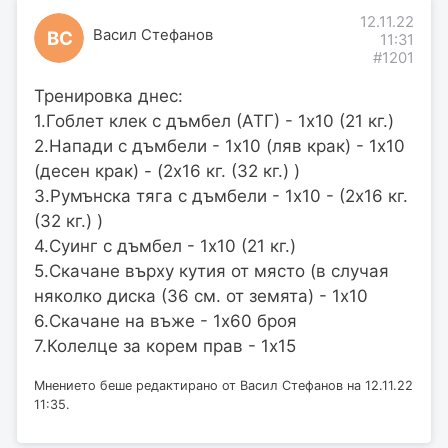
12.11.22
Васил Стефанов
ВС
11:31
#1201
Тренировка днес:
1.Гоблет клек с дъмбел (АТГ) - 1х10 (21 кг.)
2.Напади с дъмбели - 1х10 (ляв крак) - 1х10
(десен крак) - (2х16 кг. (32 кг.) )
3.Румънска тяга с дъмбели - 1х10 - (2х16 кг.
(32 кг.) )
4.Суинг с дъмбел - 1х10 (21 кг.)
5.Скачане върху кутия от място (в случая
няколко диска (36 см. от земята) - 1х10
6.Скачане на въже - 1х60 броя
7.Колелце за корем прав - 1х15
Мнението беше редактирано от Васил Стефанов на 12.11.22
11:35.