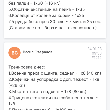
без палци - 1х60 (+16 кг.)
5.Обратни екстензии на пейка - 1х35
6.Колелце от колене за корем - 1х25
7.5 рунда бокс през 30 сек. - 7 мин. и 25 сек.
(Ставам все по - бърз и по - експлозивен.)
24.01.23
Васил Стефанов
ВС
09:38
#1212
Тренировка днес:
1.Военна преса с щанга, седнал - 1х8 (40 кг.)
2.Кофички на успоредка с доп. тежест - 1х8
(+26 кг.)
3.Мъртва тяга в надхват - 1х8 (80 кг.)
4.Трицепс екстензия със собствено тегло -
1х8
5.Планк (централен) - 1х100 сек.