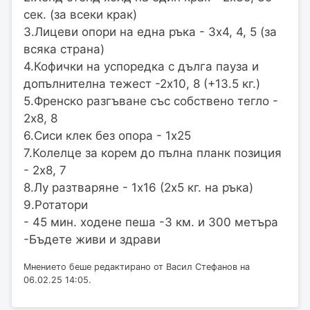
сек. (за всеки крак)
3.Лицеви опори на една ръка - 3х4, 4, 5 (за
всяка страна)
4.Кофички на успоредка с дълга пауза и
допълнителна тежест -2х10, 8 (+13.5 кг.)
5.Френско разгъване със собствено тегло -
2х8, 8
6.Сиси клек без опора - 1х25
7.Колелце за корем до пълна планк позиция
- 2х8, 7
8.Лу разтваряне - 1х16 (2х5 кг. на ръка)
9.Ротатори
- 45 мин. ходене пеша -3 км. и 300 метъра
-Бъдете живи и здрави
Мнението беше редактирано от Васил Стефанов на
06.02.25 14:05.