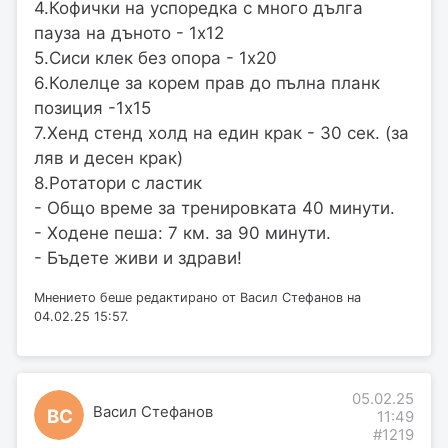
4.Кофички на успоредка с много дълга
пауза на дъното - 1х12
5.Сиси клек без опора - 1х20
6.Колелце за корем прав до пълна планк
позиция -1х15
7.Хенд стенд холд на един крак - 30 сек. (за
ляв и десен крак)
8.Ротатори с ластик
- Общо време за тренировката 40 минути.
- Ходене пеша: 7 км. за 90 минути.
- Бъдете живи и здрави!
Мнението беше редактирано от Васил Стефанов на
04.02.25 15:57.
05.02.25
Васил Стефанов
ВС
11:49
#1219