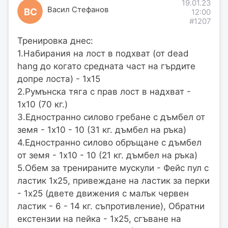
19.01.23
Васил Стефанов
ВС
12:00
#1207
Тренировка днес:
1.Набирания на лост в подхват (от dead
hang до когато средната част на гърдите
допре лоста) - 1х15
2.Румънска тяга с прав лост в надхват -
1х10 (70 кг.)
3.Едностранно силово гребане с дъмбел от
земя - 1х10 - 10 (31 кг. дъмбел на ръка)
4.Едностранно силово обръщане с дъмбел
от земя - 1х10 - 10 (21 кг. дъмбел на ръка)
5.Обем за тренираните мускули - Фейс пул с
ластик 1х25, привеждане на ластик за перки
- 1х25 (двете движения с малък червен
ластик - 6 - 14 кг. съпротивление), Обратни
екстензии на пейка - 1х25, сгъване на