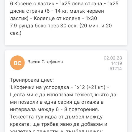
6.Косене с ластик - 1х25 лява страна - 1х25
дясна страна (6 - 14 кг. малък червен
ластик) - Колелце от колене - 1х30
7.9 рунда бокс през 30 сек. (20 мин. и 20
сек.)
02.02.23
Васил Стефанов
ВС
14:19
#1214
Тренировка днес:
1.Кофички на успоредка - 1х12 (+21 кг.) -
Целта ми е да използвам тежест, която да
ми позволи в една серия да откажа в
интервала между 6 - 8 повторения.
Тежестта тук идва от дъмбел между
краката, ще трябва явно да добавям и
жилетка с тежести, и дъмбел между