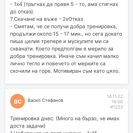
- 1х4 (тръгнах да правя 5 - то, ама стигнах
до отказ).
7.Скачане на въже - 2хОтказ
- Смятам, че се получи добра тренировка,
продължи около 15 - 17 мин., но сега докато
пиша целия треперя и мускулите ми са
схванати. Което предполгам е мерило за
добра тренировка. Иначе съм качил малко
лично тегло и повечето от мерките са
скочили на горе. Мотивиран съм като цяло.
14.11.22
Васил Стефанов
ВС
16:00
#1203
Тренировка днес: (Много на бързо, че имах
доста задачи)