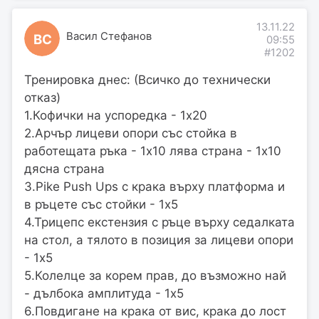
13.11.22
Васил Стефанов
ВС
09:55
#1202
Тренировка днес: (Всичко до технически
отказ)
1.Кофички на успоредка - 1х20
2.Арчър лицеви опори със стойка в
работещата ръка - 1х10 лява страна - 1х10
дясна страна
3.Pike Push Ups с крака върху платформа и
в ръцете със стойки - 1х5
4.Трицепс екстензия с ръце върху седалката
на стол, а тялото в позиция за лицеви опори
- 1х5
5.Колелце за корем прав, до възможно най
- дълбока амплитуда - 1х5
6.Повдигане на крака от вис, крака до лост