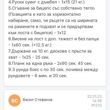
4.Руски суинг с дъмбел - 1х15 (21 кг.)
5.Сгъване за бицепс със собствено тегло
(Позицията е като за хоризонтално
набиране, само, че ръцете са на ширината
на раменете в подхват и се придърпвам
към лоста с бицепси) - 1х12
6.Висене на лост с доп. тежест и без палци
- 1х60 сек. (+12.5 кг.)
7.Държане на 10 кг. дискове с пръсти за
хват - 1х25 - 25 сек.
8.Планк на една ръка - 2х90 сек. 45 сек.
9.3 рунда бокс с по 30 сек. почивка между
рундовете - 6 мин. и 20 сек.
22.01.23
Васил Стефанов
ВС
14:36
#1210