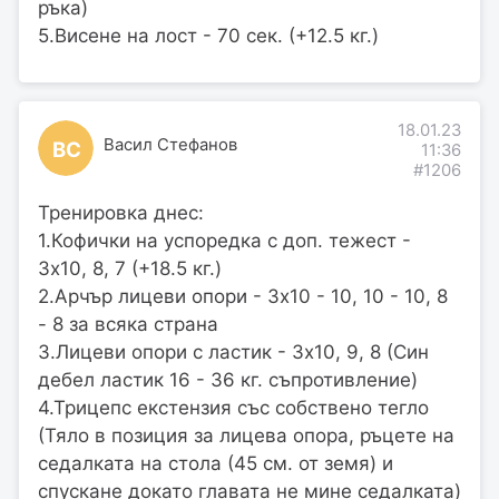
ръка)
5.Висене на лост - 70 сек. (+12.5 кг.)
18.01.23
Васил Стефанов
ВС
11:36
#1206
Тренировка днес:
1.Кофички на успоредка с доп. тежест -
3х10, 8, 7 (+18.5 кг.)
2.Арчър лицеви опори - 3х10 - 10, 10 - 10, 8
- 8 за всяка страна
3.Лицеви опори с ластик - 3х10, 9, 8 (Син
дебел ластик 16 - 36 кг. съпротивление)
4.Трицепс екстензия със собствено тегло
(Тяло в позиция за лицева опора, ръцете на
седалката на стола (45 см. от земя) и
спускане докато главата не мине седалката)