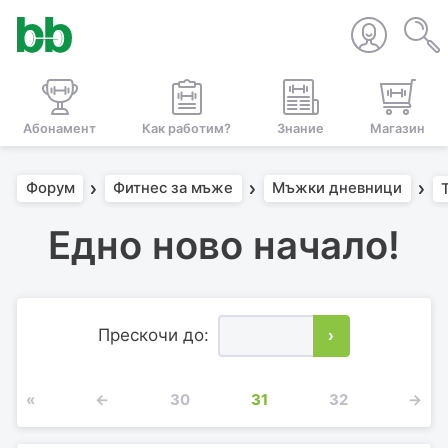
Абонамент
Как работим?
Знание
Магазин
Форум
Фитнес за мъже
Мъжки дневници
Едно ново начало!
Прескочи до:
›
«
←
30
31
32
→