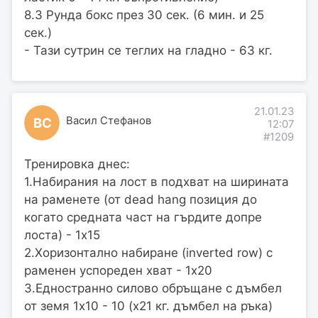
8.3 Рунда бокс през 30 сек. (6 мин. и 25
сек.)
- Тази сутрин се теглих на гладно - 63 кг.
21.01.23
Васил Стефанов
ВС
12:07
#1209
Тренировка днес:
1.Набирания на лост в подхват на ширината
на раменете (от dead hang позиция до
когато средната част на гърдите допре
лоста) - 1х15
2.Хоризонтално набиране (inverted row) с
раменен успореден хват - 1х20
3.Едностранно силово обръщане с дъмбел
от земя 1х10 - 10 (х21 кг. дъмбел на ръка)