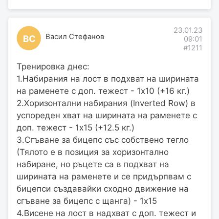
23.01.23
Васил Стефанов
ВС
09:01
#1211
Тренировка днес:
1.Набирания на лост в подхват на ширината
на раменете с доп. тежест - 1х10 (+16 кг.)
2.Хоризонтални набирания (Inverted Row) в
успореден хват на ширината на раменете с
доп. тежест - 1х15 (+12.5 кг.)
3.Сгъване за бицепс със собствено тегло
(Тялото е в позиция за хоризонтално
набиране, но ръцете са в подхват на
ширината на раменете и се придърпвам с
бицепси създавайки сходно движение на
сгъване за бицепс с щанга) - 1х15
4.Висене на лост в надхват с доп. тежест и