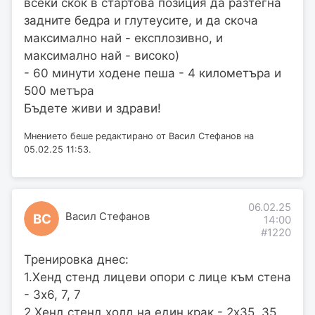
всеки скок в стартова позиция да разтегна
задните бедра и глутеусите, и да скоча
максимално най - експлозивно, и
максимално най - високо)
- 60 минути ходене пеша - 4 километъра и
500 метъра
Бъдете живи и здрави!
Мнението беше редактирано от Васил Стефанов на
05.02.25 11:53.
06.02.25
Васил Стефанов
ВС
14:00
#1220
Тренировка днес:
1.Хенд стенд лицеви опори с лице към стена
- 3х6, 7, 7
2.Хенд стенд холд на един крак - 2х35, 35