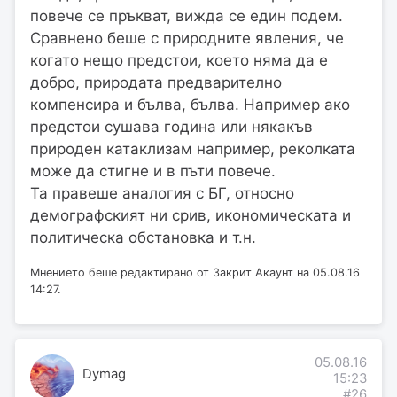
повече се пръкват, вижда се един подем.
Сравнено беше с природните явления, че
когато нещо предстои, което няма да е
добро, природата предварително
компенсира и бълва, бълва. Например ако
предстои сушава година или някакъв
природен катаклизам например, реколката
може да стигне и в пъти повече.
Та правеше аналогия с БГ, относно
демографският ни срив, икономическата и
политическа обстановка и т.н.
Мнението беше редактирано от Закрит Акаунт на 05.08.16
14:27.
05.08.16
Dymag
15:23
#26