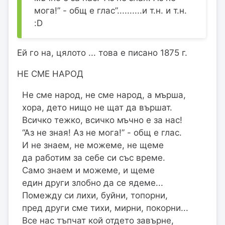
мога!” - общ е глас”..........и т.н. и т.н.
:D
Ей го на, цялото ... това е писано 1875 г.
НЕ СМЕ НАРОД
Не сме народ, не сме народ, а мърша,
хора, дето нищо не щат да вършат.
Всичко тежко, всичко мъчно е за нас!
“Аз не зная! Аз не мога!” - общ е глас.
И не знаем, не можеме, не щеме
да работим за себе си със време.
Само знаем и можеме, и щеме
един други злобно да се ядеме...
Помежду си лихи, буйни, топорни,
пред други сме тихи, мирни, покорни...
Все нас тъпчат кой отдето завърне,