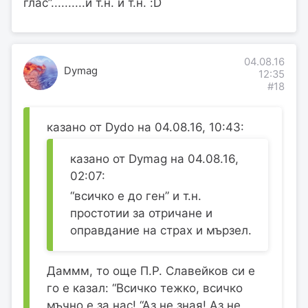
глас”..........и т.н. и т.н. :D
04.08.16
Dymag
12:35
#18
казано от Dydo на 04.08.16, 10:43:
казано от Dymag на 04.08.16,
02:07:
“всичко е до ген” и т.н.
простотии за отричане и
оправдание на страх и мързел.
Даммм, то още П.Р. Славейков си е
го е казал: “Всичко тежко, всичко
мъчно е за нас! “Аз не зная! Аз не