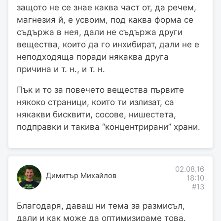
защото не се знае каква част от, да речем,
магнезия й, е усвоим, под каква форма се
съдържа в нея, дали не съдържа други
вещества, които да го инхибират, дали не е
неподходяща поради някаква друга
причина и т. н., и т. н.
Пък и то за повечето вещества първите
някоко страници, които ти излизат, са
някакви бисквити, сосове, нишестета,
подправки и такива “концентрирани” храни.
02.08.16
Димитър Михайлов
18:10
#13
Благодаря, даваш ни тема за размисъл,
дали и как може да оптимизираме това.