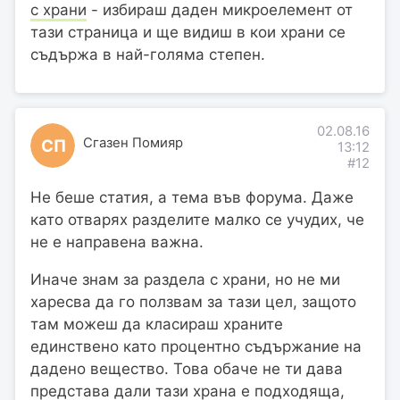
с храни
- избираш даден микроелемент от
тази страница и ще видиш в кои храни се
съдържа в най-голяма степен.
02.08.16
Сгазен Помияр
СП
13:12
#12
Не беше статия, а тема във форума. Даже
като отварях разделите малко се учудих, че
не е направена важна.
Иначе знам за раздела с храни, но не ми
харесва да го ползвам за тази цел, защото
там можеш да класираш храните
единствено като процентно съдържание на
дадено вещество. Това обаче не ти дава
представа дали тази храна е подходяща,