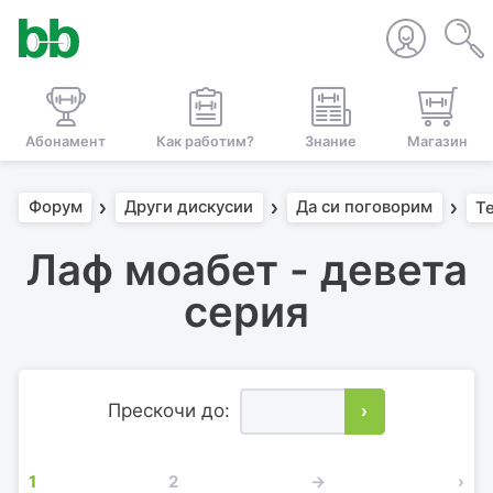
Абонамент
Как работим?
Знание
Магазин
Форум
Други дискусии
Да си поговорим
Т
Лаф моабет - девета
серия
Прескочи до:
›
1
2
→
›