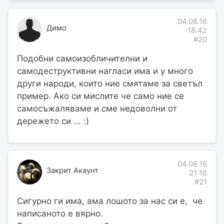
04.08.16
Димо
18:42
#20
Подобни самоизобличителни и
самодеструктивни нагласи има и у много
други народи, които ние смятаме за светъл
пример. Ако си мислите че само ние се
самосъжаляваме и сме недоволни от
дережето си ... :)
04.08.16
Закрит Акаунт
21:16
#21
Сигурно ги има, ама лошото за нас си е, че
написаното е вярно.