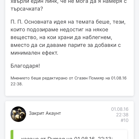
хвърли един линк, че не мога да я намеря с
търсачката?
П. П. Основната идея на темата беше, тези,
които подозираме недостиг на някое
вещество, на кои храни да наблегнем,
вместо да си даваме парите за добавки с
минимален ефект.
Благодаря!
Мнението беше редактирано от Сгазен Помияр на 01.08.16
22:38.
01.08.16
Закрит Акаунт
22:38
#10
казано от Dymag на 01.08.16, 22:13: