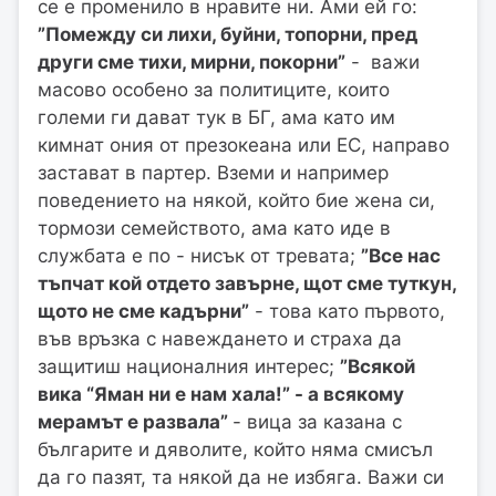
се е променило в нравите ни. Ами ей го:
”Помежду си лихи, буйни, топорни, пред
други сме тихи, мирни, покорни”
- важи
масово особено за политиците, които
големи ги дават тук в БГ, ама като им
кимнат ония от презокеана или ЕС, направо
застават в партер. Вземи и например
поведението на някой, който бие жена си,
тормози семейството, ама като иде в
службата е по - нисък от тревата;
”Все нас
тъпчат кой отдето завърне, щот сме туткун,
щото не сме кадърни”
- това като първото,
във връзка с навеждането и страха да
защитиш националния интерес;
”Всякой
вика “Яман ни е нам хала!” - а всякому
мерамът е развала”
- вица за казана с
българите и дяволите, който няма смисъл
да го пазят, та някой да не избяга. Важи си