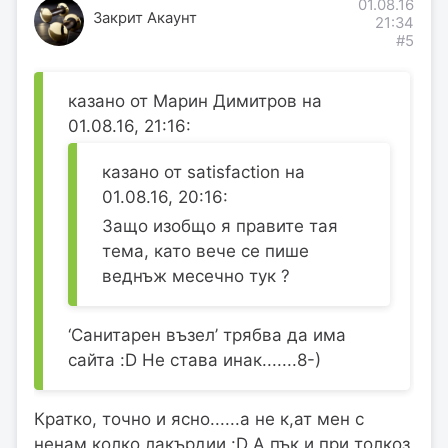
01.08.16
Закрит Акаунт
21:34
#5
казано от Марин Димитров на
01.08.16, 21:16:
казано от satisfaction на
01.08.16, 20:16:
Защо изобщо я правите тая
тема, като вече се пише
веднъж месечно тук ?
‘Санитарен възел’ трябва да има
сайта :D Не става инак.......8-)
Кратко, точно и ясно......а не к,ат мен с
ненам колко лакърдии :D А пък и при толкоз