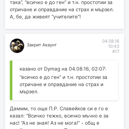
така”, “всичко е до ген” и т.н. простотии за
отричане и оправдание на страх и мързел.
А, бе, да живеят “учителите”!
04.08.16
Закрит Акаунт
10:43
#17
казано от Dymag на 04.08.16, 02:07:
“всичко е до ген” и т.н. простотии за
отричане и оправдание на страх и
мързел.
Даммм, то още П.Р. Славейков си е го е
казал: “Всичко тежко, всичко мъчно е за
нас! “Аз не зная! Аз не мога!” - общ е