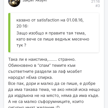
Закрит Акаунт
21:16
#3
казано от satisfaction на 01.08.16,
20:16:
Защо изобщо я правите тая тема,
като вече се пише веднъж месечно
тук ?
Така ли е наистина,....... странно.
Обикновено в “спам” темите към
съответните раздели за лаф моабет
народът нЕма спирка.
Все пак, дори и малко да се пише, е добре
да има такава тема, че ако някой иска нещо
да издръкна не на място, няма да има къде.
А не са малко съфорумниците, които
сигурно имат желание :D