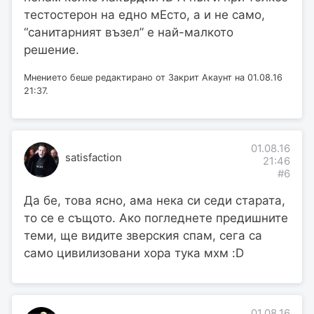
тестостерон на едно мЕсто, а и не само,
“санитарният възел” е най-малкото
решение.
Мнението беше редактирано от Закрит Акаунт на 01.08.16
21:37.
01.08.16
satisfaction
21:46
#6
Да бе, това ясно, ама нека си седи старата,
то се е същото. Ако погледнете предишните
теми, ще видите зверския спам, сега са
само цивилизовани хора тука мхм :D
01.08.16