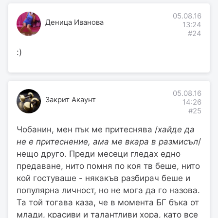
05.08.16
Деница Иванова
13:24
#24
:)
05.08.16
Закрит Акаунт
14:26
#25
Чобанин, мен пък ме притеснява /
хайде да
не е притеснение, ама ме вкара в размисъл
/
нещо друго. Преди месеци гледах едно
предаване, нито помня по коя тв беше, нито
кой гостуваше - някакъв разбирач беше и
популярна личност, но не мога да го назова.
Та той тогава каза, че в момента БГ бъка от
млади, красиви и талантливи хора, като все