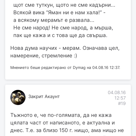
щот сме туткун, щото не сме кадърни...
Всякой вика “Яман ни е нам хала!” -
а всякому мерамът е развала...
Не сме народ! Не сме народ, а мърша,
пак ще кажа и с това ще да свърша.
Нова дума научих - мерам. Означава цел,
намерение, стремление :)
Мнението беше редактирано от Dymag на 04.08.16 12:37.
04.08.16
Закрит Акаунт
12:57
#19
Тъжното е, че по-голямата, да не кажа
цялата част от написаното, е актуална и
днес. Т.е. за близо 150 г. нищо, ама нищо не