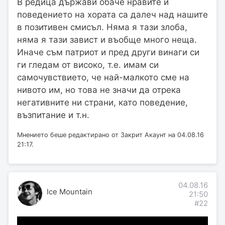
В редица държави обаче нравите и
поведението на хората са далеч над нашите
в позитивен смисъл. Няма я тази злоба,
няма я тази завист и въобще много неща.
Иначе съм патриот и пред други винаги си
ги гледам от високо, т.е. имам си
самочувствието, че най-малкото сме на
нивото им, но това не значи да отрека
негативните ни страни, като поведение,
възпитание и т.н.
Мнението беше редактирано от Закрит Акаунт на 04.08.16
21:17.
04.08.16
Ice Mountain
21:50
#22