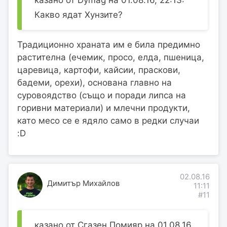
Какво ядат Хунзите?
Традиционно храната им е била предимно
растителна (ечемик, просо, елда, пшеница,
царевица, картофи, кайсии, праскови,
бадеми, орехи), основана главно на
суровоядство (също и поради липса на
горивни материали) и млечни продукти,
като месо се е ядяло само в редки случаи
:D
02.08.16
Димитър Михайлов
11:11
#11
казано от Сгазен Помияр на 01.08.16,