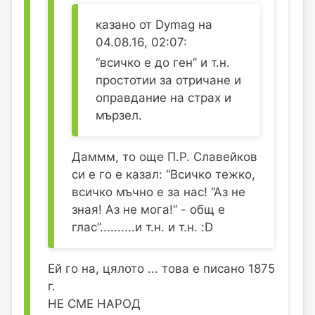
казано от Dymag на
04.08.16, 02:07:
“всичко е до ген” и т.н.
простотии за отричане и
оправдание на страх и
мързел.
Даммм, то още П.Р. Славейков
си е го е казал: “Всичко тежко,
всичко мъчно е за нас! “Аз не
зная! Аз не мога!” - общ е
глас”..........и т.н. и т.н. :D
Ей го на, цялото ... това е писано 1875
г.
НЕ СМЕ НАРОД