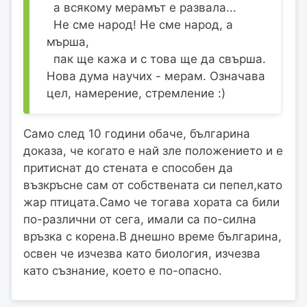
а всякому мерамът е развала...
Не сме народ! Не сме народ, а
мърша,
пак ще кажа и с това ще да свърша.
Нова дума научих - мерам. Означава
цел, намерение, стремление :)
Само след 10 години обаче, българина
доказа, че когато е най зле положението и е
притиснат до стената е способен да
възкръсне сам от собствената си пепел,като
жар птицата.Само че тогава хората са били
по-различни от сега, имали са по-силна
връзка с корена.В днешно време българина,
освен че изчезва като биология, изчезва
като съзнание, което е по-опасно.