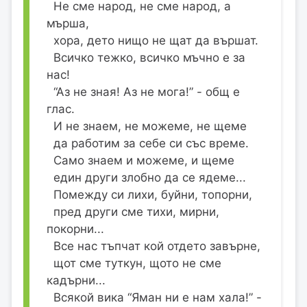
Не сме народ, не сме народ, а
мърша,
хора, дето нищо не щат да вършат.
Всичко тежко, всичко мъчно е за
нас!
“Аз не зная! Аз не мога!” - общ е
глас.
И не знаем, не можеме, не щеме
да работим за себе си със време.
Само знаем и можеме, и щеме
един други злобно да се ядеме...
Помежду си лихи, буйни, топорни,
пред други сме тихи, мирни,
покорни...
Все нас тъпчат кой отдето завърне,
щот сме туткун, щото не сме
кадърни...
Всякой вика “Яман ни е нам хала!” -