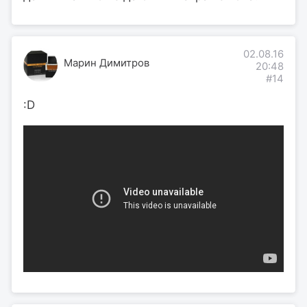
02.08.16
Марин Димитров
20:48
#14
:D