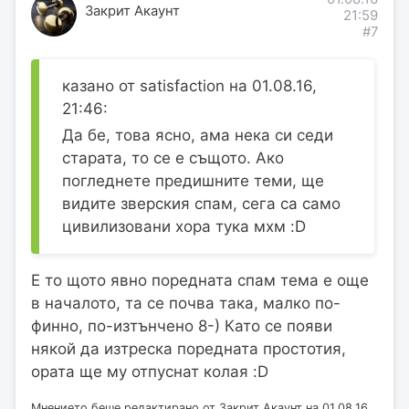
Закрит Акаунт
21:59
#7
казано от satisfaction на 01.08.16,
21:46:
Да бе, това ясно, ама нека си седи
старата, то се е същото. Ако
погледнете предишните теми, ще
видите зверския спам, сега са само
цивилизовани хора тука мхм :D
Е то щото явно поредната спам тема е още
в началото, та се почва така, малко по-
финно, по-изтънчено 8-) Като се появи
някой да изтреска поредната простотия,
ората ще му отпуснат колая :D
Мнението беше редактирано от Закрит Акаунт на 01.08.16