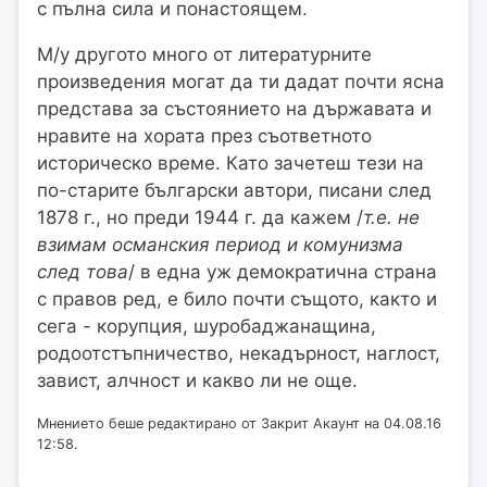
с пълна сила и понастоящем.
М/у другото много от литературните
произведения могат да ти дадат почти ясна
представа за състоянието на държавата и
нравите на хората през съответното
историческо време. Като зачетеш тези на
по-старите български автори, писани след
1878 г., но преди 1944 г. да кажем /
т.е. не
взимам османския период и комунизма
след това
/ в една уж демократична страна
с правов ред, е било почти същото, както и
сега - корупция, шуробаджанащина,
родоотстъпничество, некадърност, наглост,
завист, алчност и какво ли не още.
Мнението беше редактирано от Закрит Акаунт на 04.08.16
12:58.