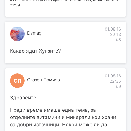
21:59.
01.08.16
Dymag
22:13
#8
Какво ядат Хунзите?
01.08.16
Сгазен Помияр
СП
22:35
#9
Здравейте,
Преди време имаше една тема, за
отделните витамини и минерали кои храни
са добри източници. Някой може ли да