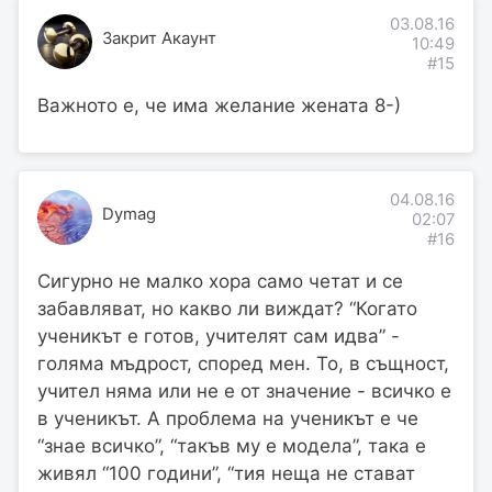
03.08.16
Закрит Акаунт
10:49
#15
Важното е, че има желание жената 8-)
04.08.16
Dymag
02:07
#16
Сигурно не малко хора само четат и се
забавляват, но какво ли виждат? “Когато
ученикът е готов, учителят сам идва” -
голяма мъдрост, според мен. То, в същност,
учител няма или не е от значение - всичко е
в ученикът. А проблема на ученикът е че
“знае всичко”, “такъв му е модела”, така е
живял “100 години”, “тия неща не стават