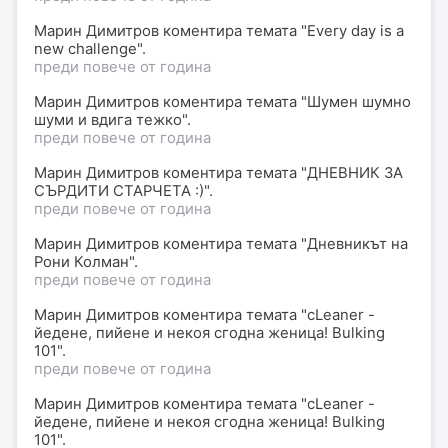
Марин Димитров
коментира
темата "Every day is a
new challenge".
преди повече от година
Марин Димитров
коментира
темата "Шумен шумно
шуми и вдига тежко".
преди повече от година
Марин Димитров
коментира
темата "ДНЕВНИК ЗА
СЪРДИТИ СТАРЧЕТА :)".
преди повече от година
Марин Димитров
коментира
темата "Дневникът на
Рони Колман".
преди повече от година
Марин Димитров
коментира
темата "сLеаnеr -
йедене, пийене и некоя сгодна женица! Bulking
101".
преди повече от година
Марин Димитров
коментира
темата "сLеаnеr -
йедене, пийене и некоя сгодна женица! Bulking
101".