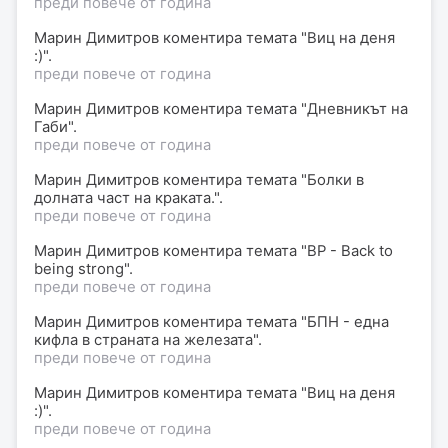
преди повече от година
Марин Димитров
коментира
темата "Виц на деня
:)".
преди повече от година
Марин Димитров
коментира
темата "Дневникът на
Габи".
преди повече от година
Марин Димитров
коментира
темата "Болки в
долната част на краката.".
преди повече от година
Марин Димитров
коментира
темата "BP - Back to
being strong".
преди повече от година
Марин Димитров
коментира
темата "БПН - една
кифла в страната на железата".
преди повече от година
Марин Димитров
коментира
темата "Виц на деня
:)".
преди повече от година