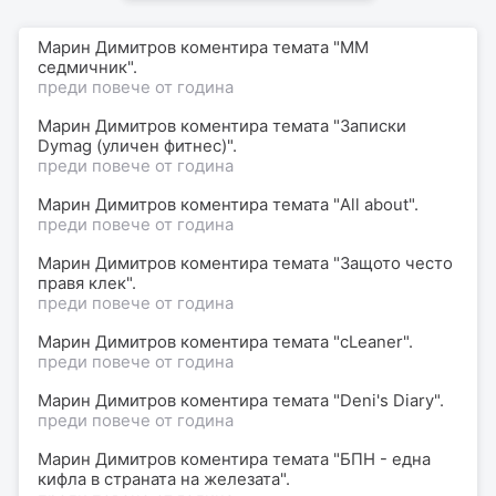
Марин Димитров коментира темата "MM
седмичник".
преди повече от година
Марин Димитров коментира темата "Записки
Dymag (уличен фитнес)".
преди повече от година
Марин Димитров коментира темата "All about".
преди повече от година
Марин Димитров коментира темата "Защото често
правя клек".
преди повече от година
Марин Димитров
коментира
темата "сLеаnеr".
преди повече от година
Марин Димитров
коментира
темата "Deni's Diary".
преди повече от година
Марин Димитров
коментира
темата "БПН - една
кифла в страната на железата".