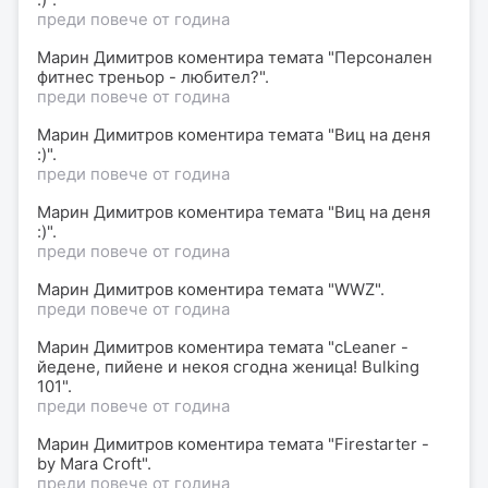
преди повече от година
Марин Димитров
коментира
темата "Персонален
фитнес треньор - любител?".
преди повече от година
Марин Димитров
коментира
темата "Виц на деня
:)".
преди повече от година
Марин Димитров
коментира
темата "Виц на деня
:)".
преди повече от година
Марин Димитров
коментира
темата "WWZ".
преди повече от година
Марин Димитров
коментира
темата "сLеаnеr -
йедене, пийене и некоя сгодна женица! Bulking
101".
преди повече от година
Марин Димитров
коментира
темата "Firestarter -
by Mara Croft".
преди повече от година