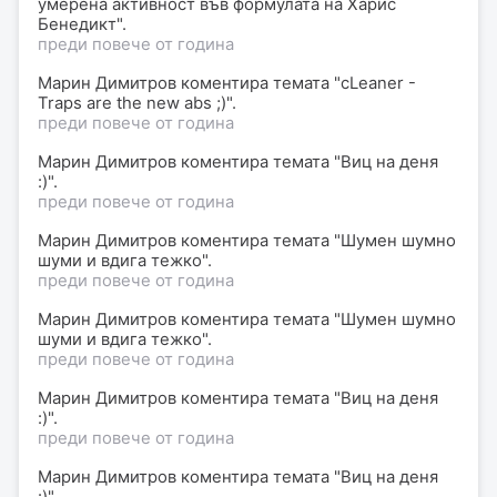
умерена активност във формулата на Харис
Бенедикт".
преди повече от година
Марин Димитров
коментира
темата "сLеаnеr -
Traps are the new abs ;)".
преди повече от година
Марин Димитров
коментира
темата "Виц на деня
:)".
преди повече от година
Марин Димитров
коментира
темата "Шумен шумно
шуми и вдига тежко".
преди повече от година
Марин Димитров
коментира
темата "Шумен шумно
шуми и вдига тежко".
преди повече от година
Марин Димитров
коментира
темата "Виц на деня
:)".
преди повече от година
Марин Димитров
коментира
темата "Виц на деня
:)".