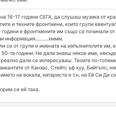
 на 16-17 години СЕГА, да слушаш музика от кра
пите и техните фронтмени, които групи евенту
 години е фронтмените им също са починали от
зи информация..........хммм.
и се от групи и имената на изпълнителите им, к
 50-те години. Не дали знаеш някое име, някъде
 а реално дали се интересуваш. Твоите по-голем
зикантите от Канзас, Стейтс ъф куу, Бийтълс, н
мето на вокала, китариста и т.н. на Ей Си Ди с
орим си ей така.