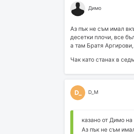
Димо
Аз пък не съм имал в
десетки плочи, все бъ
а там Братя Аргирови,
Чак като станах в сед
D_
D_M
казано от Димо на 1
Аз пък не съм има