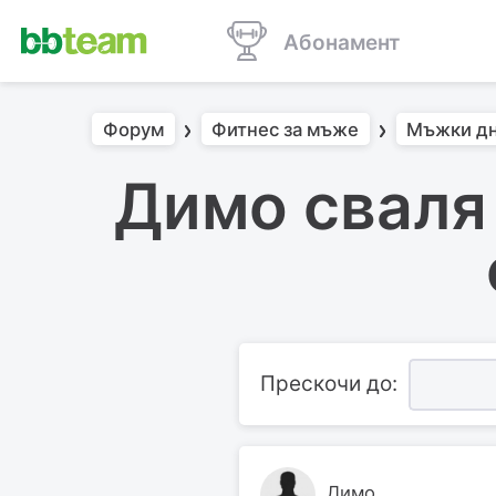
Абонамент
Форум
Фитнес за мъже
Мъжки д
Димо сваля 
Прескочи до:
Димо