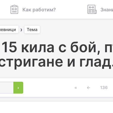
Как работим?
Знан
невници
Тема
15 кила с бой, 
стригане и глад
›
«
←
136