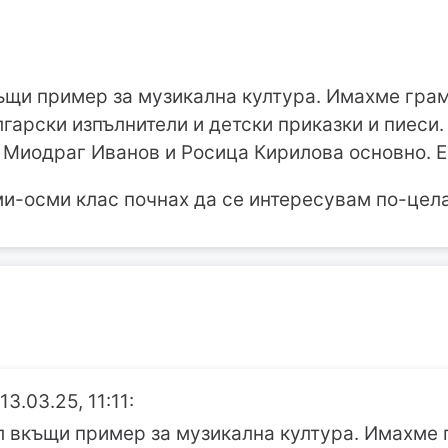
къщи пример за музикална култура. Имахме гра
лгарски изпълнители и детски приказки и пиеси.
 Миодраг Иванов и Росица Кирилова основно. Е,
ми-осми клас почнах да се интересувам по-цел
3.03.25, 11:11:
л вкъщи пример за музикална култура. Имахме 