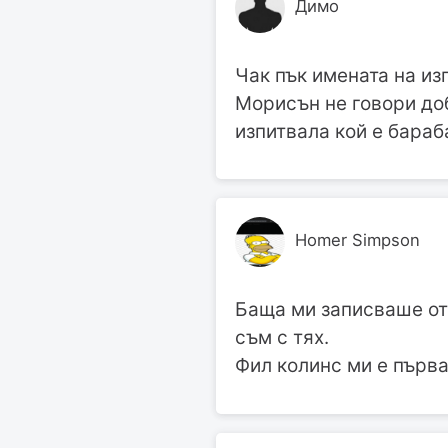
Димо
Чак пък имената на изп
Морисън не говори доб
изпитвала кой е бараб
Homer Simpson
Баща ми записваше от 
съм с тях.
Фил колинс ми е първа