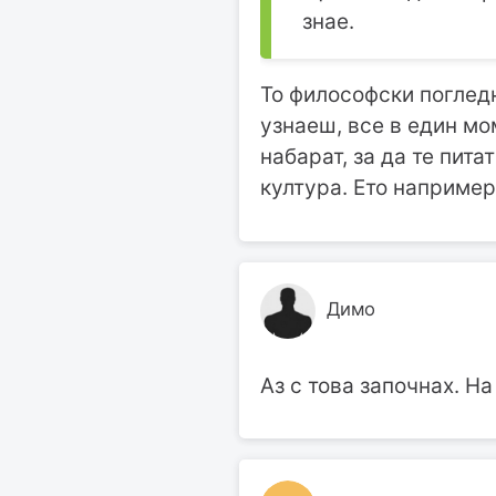
знае.
То философски погледн
узнаеш, все в един мо
набарат, за да те пита
култура. Ето например,
Димо
Аз с това започнах. На