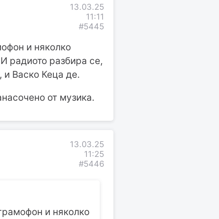
13.03.25
11:11
#5445
мофон и няколко
 И радиото разбира се,
 и Васко Кеца де.
анасочено от музика.
13.03.25
11:25
#5446
грамофон и няколко