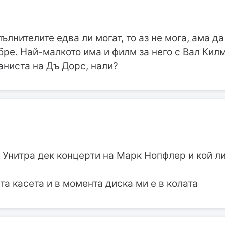
ълнителите едва ли могат, то аз не мога, ама д
ре. Най-малкото има и филм за него с Вал Килмъ
аниста на Дъ Дорс, нали?
Унитра дек концерти на Марк Нопфлер и кой ли
та касета и в момента диска ми е в колата