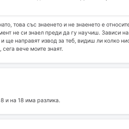
ато, това със знаенето и не знаенето е относит
мент не си знаел преди да гу научиш. Зависи на
т и ще направят извод за теб, видиш ли колко ни
 сега вече моите знаят.
 8 и на 18 има разлика.