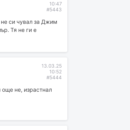
10:47
#5443
а не си чувал за Джим
р. Тя не ги е
13.03.25
10:52
#5444
 още не, израстнал