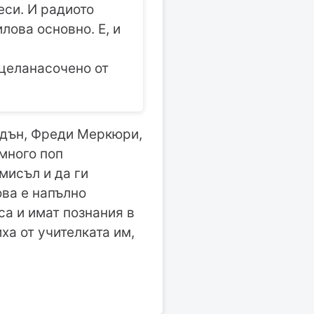
еси. И радиото
лова основно. Е, и
-целанасочено от
йдън, Фреди Меркюри,
 много поп
мисъл и да ги
ова е напълно
са и имат познания в
ха от учителката им,