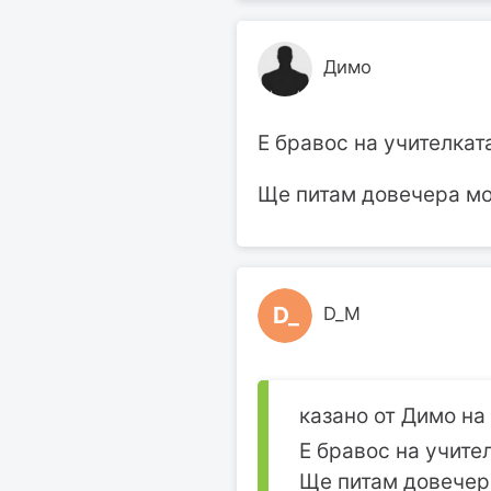
Димо
Е бравос на учителката
Ще питам довечера мо
D_
D_M
казано от Димо на 1
Е бравос на учител
Ще питам довечер