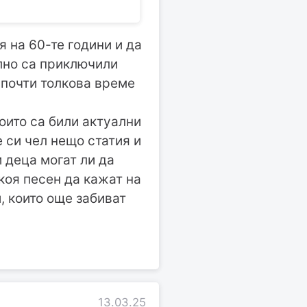
я на 60-те години и да
ално са приключили
 почти толкова време
оито са били актуални
 си чел нещо статия и
и деца могат ли да
якоя песен да кажат на
и, които още забиват
13.03.25