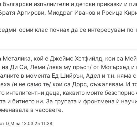
е български изпълнители и детски приказки и пи
 Братя Аргирови, Миодраг Иванов и Росица Кири
 седми-осми клас почнах да се интересувам по
са Металика, кой е Джеймс Хетфийлд, кои са Ме
е на Ди Си, Леми /лека му пръст/ от Мотърхед и
уалните в момента Ед Шийрън, Адел и т.н. няма с
еха /и не само те/ кои са Дорс, съжалявам. И т
о интелигентни деца, каквито моите безспорно 
а и битието ни. За групата и фронтмена ѝ научи
оменавала в часовете.
т D_M на 13.03.25 11:28.