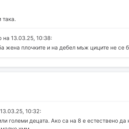
 така.
на 13.03.25, 10:38:
ба жена плочките и на дебел мъж циците не се б
13.03.25, 10:32:
ли големи децата. Ако са на 8 е естествено да н
е малко хмм.