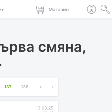
ие
Магазин
първа смяна,
.
137
138
→
›
13.03.25