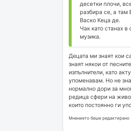
десетки плочи, вс
разбира се, а там
Васко Кеца де.
Чак като станах в
музика.
Децата ми знаят кои 
знаят някои от песнит
изпълнители, като акт
упоменавам. Но не зна
нормално дори за мног
редица сфери на живот
които постоянно ги уп
Мнението беше редактирано о