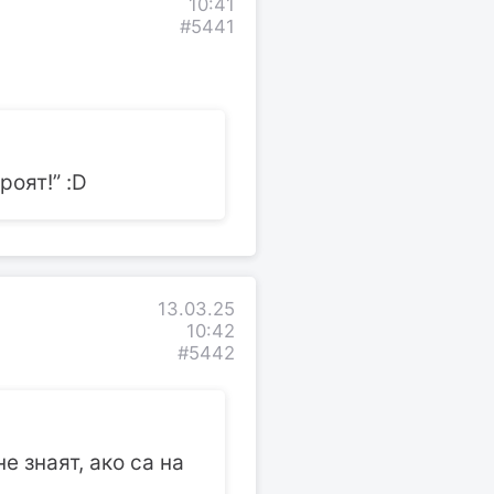
10:41
#5441
роят!” :D
13.03.25
10:42
#5442
е знаят, ако са на