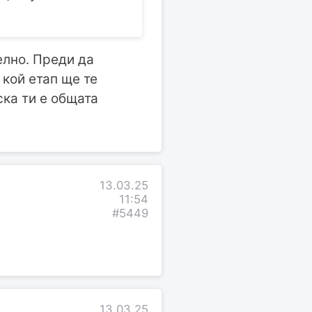
елно. Преди да
 кой етап ще те
ска ти е общата
13.03.25
11:54
#5449
13.03.25