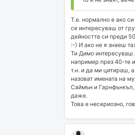
Т.е. нормално е ако си
се интересуваш от гру
дейността си преди 50
:-) И ако не я знаеш та
Ти Димо интересуваш л
например през 40-те и
т.н. и да ми цитираш,
назоват имената на му
Саймън и Гарнфънкъл, и
даже.
Това е несериозно, гов