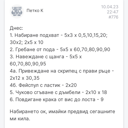
10.04.23
Петко К
22:47
#776
Днес:
1. Набиране подхват - 5х3 х 0,5,10,15,20;
30х2; 2х5 х 10
2. Гребане от пода - 5х5 х 60,70,80,90,90
3. Навеждане с щанга - 5х5 х
60,70,80,90,95
4а. Привеждане на скрипец с прави ръце -
2х12 х 30,35
4б. Фейспул с ластик - 2х20
5. Чуково сгъване с дъмбели - 2х10 х 18
6. Повдигане крака от вис до лоста - 9
Набирането ок, имайки предвид сегашните
ми кила.