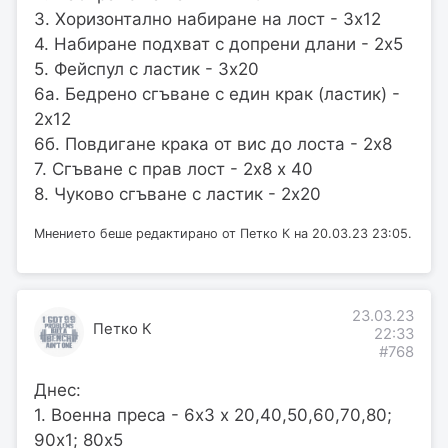
3. Хоризонтално набиране на лост - 3х12
4. Набиране подхват с допрени длани - 2х5
5. Фейспул с ластик - 3х20
6а. Бедрено сгъване с един крак (ластик) -
2х12
6б. Повдигане крака от вис до лоста - 2х8
7. Сгъване с прав лост - 2х8 х 40
8. Чуково сгъване с ластик - 2х20
Мнението беше редактирано от Петко К на 20.03.23 23:05.
23.03.23
Петко К
22:33
#768
Днес:
1. Военна преса - 6х3 х 20,40,50,60,70,80;
90х1; 80х5