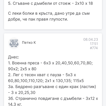
5. Сгъване с дъмбели от стоеж - 2х10 х 18
С леки болки в кръста, дано утре да съм
добре, че пак правя глупости.
08.04.23
Петко К
17:51
#774
Днес:
1. Военна преса - 6х3 х 20,40,50,60,70,80;
90х2; 2х5 х 80
2. Лег с тесен хват с пауза - 5х3 х
60,80,100,110,120; 2х1 х 130,135; 115х5
3а. Бедрено разгъване с един крак (ластик)
- 3 х 20,25,30
3б. Странично повдигане с дъмбели - 3х12 х
14.3 кг.