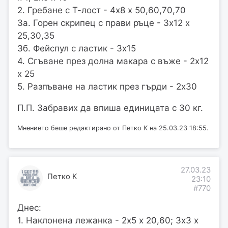
2. Гребане с Т-лост - 4х8 х 50,60,70,70
3а. Горен скрипец с прави ръце - 3х12 х
25,30,35
3б. Фейспул с ластик - 3х15
4. Сгъване през долна макара с въже - 2х12
х 25
5. Разпъване на ластик през гърди - 2х30
П.П. Забравих да впиша единицата с 30 кг.
Мнението беше редактирано от Петко К на 25.03.23 18:55.
27.03.23
Петко К
23:10
#770
Днес:
1. Наклонена лежанка - 2х5 х 20,60; 3х3 х