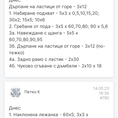
Днес:
Дърпане на ластици от горе - 3х12
1. Набиране подхват - 5х3 х 0,5,10,15,20;
30х2; 15х5; 10х6
2. Гребане от пода - 3х5 х 60,70,80; 90 х 5,6
3а. Навеждане с щанга - 5х5 х
60,70,80,90,95
3б. Дърпане на ластици от горе - 3х12 (по-
тежко)
4а. Задно рамо с ластик - 2х30
4б. Чуково сгъване с дъмбели - 2х10 х 18
14.05.23
Петко К
18:34
#790
Днес:
1. Наклонена лежанка - 60х5; 3х3 х