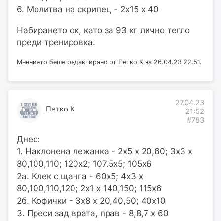
6. Молитва на скрипец - 2х15 х 40
Набирането ок, като за 93 кг лично тегло
преди тренировка.
Мнението беше редактирано от Петко К на 26.04.23 22:51.
27.04.23
Петко К
21:52
#783
Днес:
1. Наклонена лежанка - 2х5 х 20,60; 3х3 х
80,100,110; 120х2; 107.5х5; 105х6
2а. Клек с щанга - 60х5; 4х3 х
80,100,110,120; 2х1 х 140,150; 115х6
2б. Кофички - 3х8 х 20,40,50; 40х10
3. Преси зад врата, прав - 8,8,7 х 60