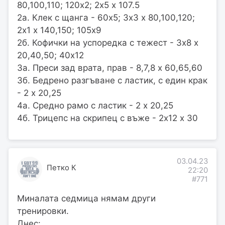
80,100,110; 120х2; 2х5 х 107.5
2а. Клек с щанга - 60х5; 3х3 х 80,100,120;
2х1 х 140,150; 105х9
2б. Кофички на успоредка с тежест - 3х8 х
20,40,50; 40х12
3а. Преси зад врата, прав - 8,7,8 х 60,65,60
3б. Бедрено разгъване с ластик, с един крак
- 2 х 20,25
4а. Средно рамо с ластик - 2 х 20,25
4б. Трицепс на скрипец с въже - 2х12 х 30
03.04.23
Петко К
22:20
#771
Миналата седмица нямам други
тренировки.
Днес: