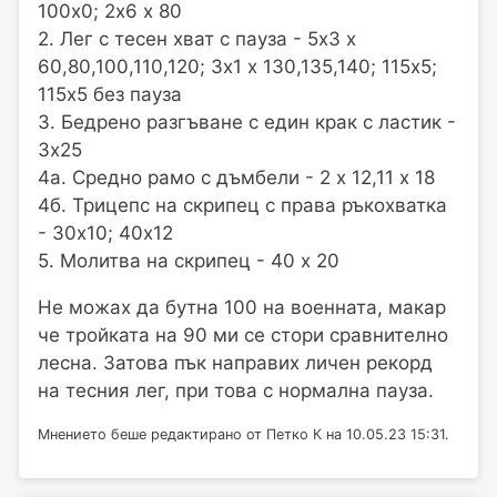
100х0; 2х6 х 80
2. Лег с тесен хват с пауза - 5х3 х
60,80,100,110,120; 3х1 х 130,135,140; 115х5;
115х5 без пауза
3. Бедрено разгъване с един крак с ластик -
3х25
4а. Средно рамо с дъмбели - 2 х 12,11 х 18
4б. Трицепс на скрипец с права ръкохватка
- 30х10; 40х12
5. Молитва на скрипец - 40 х 20
Не можах да бутна 100 на военната, макар
че тройката на 90 ми се стори сравнително
лесна. Затова пък направих личен рекорд
на тесния лег, при това с нормална пауза.
Мнението беше редактирано от Петко К на 10.05.23 15:31.