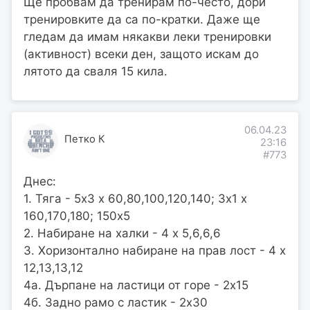
Ще пробвам да тренирам по-често, дори
тренировките да са по-кратки. Даже ще
гледам да имам някакви леки тренировки
(активност) всеки ден, защото искам до
лятото да сваля 15 кила.
06.04.23
Петко К
23:16
#773
Днес:
1. Тяга - 5х3 х 60,80,100,120,140; 3х1 х
160,170,180; 150х5
2. Набиране на халки - 4 х 5,6,6,6
3. Хоризонтално набиране на прав лост - 4 х
12,13,13,12
4а. Дърпане на ластици от горе - 2х15
4б. Задно рамо с ластик - 2х30