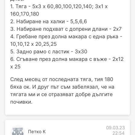
1. Тяга - 5х3 х 60,80,100,120,140; 3х1 х
160,170,180
2. Набиране на халки - 5,5,6,6
3. Набиране подхват с допрени длани - 2х7
4. Гребане през долна макара с една ръка -
10,10,12 х 20,25,25
5. Задно рамо с ластик - 3х30
6. Сгъване през долна макара с въже - 2х12
х 25
След месец от последната тяга, тия 180
бяха ок. И друг път съм забелязал, че на
тягата ми и се отразяват добре дългите
почивки.
09.03.23
Петко К
22:54