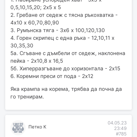
0,5,10,15,20; 2х5 х 5
2. Гребане от седеж с тясна ръкохватка -
4х10 х 60,70,80,90
3. Румънска тяга - 3х6 х 100,120,130
4. Горен скрипец с една ръка - 12,10,11 х
30,35,30
5а. Сгъване с дъмбели от седеж, наклонена
пейка - 2х10,8 х 16,5
5б. Хиперразгъване до хоризонтала - 2х15
6. Коремни преси от пода - 2х12
Яка крампа на корема, трябва да почна да
го тренирам.
04.05.23
Петко К
23:49
#785