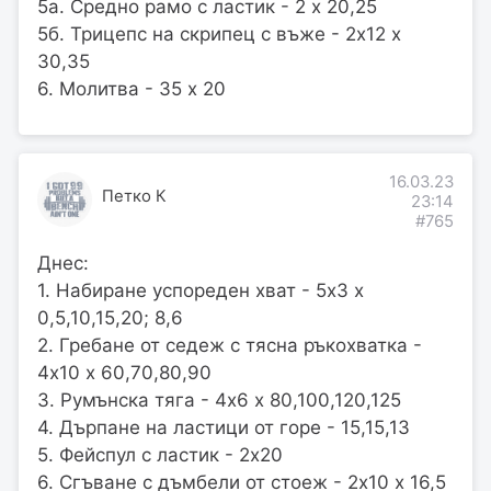
5а. Средно рамо с ластик - 2 х 20,25
5б. Трицепс на скрипец с въже - 2х12 х
30,35
6. Молитва - 35 х 20
16.03.23
Петко К
23:14
#765
Днес:
1. Набиране успореден хват - 5х3 х
0,5,10,15,20; 8,6
2. Гребане от седеж с тясна ръкохватка -
4х10 х 60,70,80,90
3. Румънска тяга - 4х6 х 80,100,120,125
4. Дърпане на ластици от горе - 15,15,13
5. Фейспул с ластик - 2х20
6. Сгъване с дъмбели от стоеж - 2х10 х 16,5