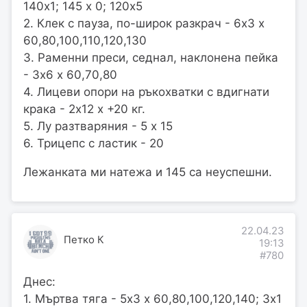
140х1; 145 х 0; 120х5
2. Клек с пауза, по-широк разкрач - 6х3 х
60,80,100,110,120,130
3. Раменни преси, седнал, наклонена пейка
- 3х6 х 60,70,80
4. Лицеви опори на ръкохватки с вдигнати
крака - 2х12 х +20 кг.
5. Лу разтваряния - 5 х 15
6. Трицепс с ластик - 20
Лежанката ми натежа и 145 са неуспешни.
22.04.23
Петко К
19:13
#780
Днес:
1. Мъртва тяга - 5х3 х 60,80,100,120,140; 3х1