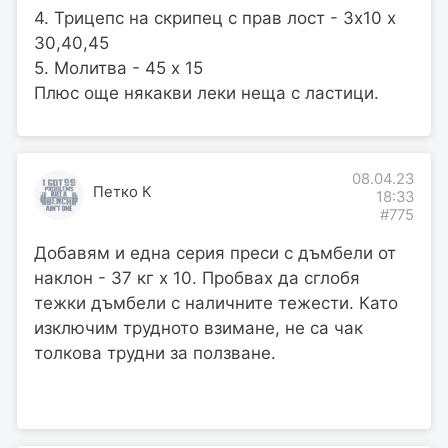
4. Трицепс на скрипец с прав лост - 3х10 х
30,40,45
5. Молитва - 45 х 15
Плюс още някакви леки неща с ластици.
08.04.23
Петко К
18:33
#775
Добавям и една серия преси с дъмбели от
наклон - 37 кг х 10. Пробвах да сглобя
тежки дъмбели с наличните тежести. Като
изключим трудното взимане, не са чак
толкова трудни за ползване.