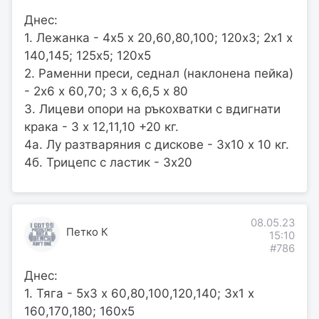
Днес:
1. Лежанка - 4х5 х 20,60,80,100; 120х3; 2х1 х
140,145; 125х5; 120х5
2. Раменни преси, седнал (наклонена пейка)
- 2х6 х 60,70; 3 х 6,6,5 х 80
3. Лицеви опори на ръкохватки с вдигнати
крака - 3 х 12,11,10 +20 кг.
4а. Лу разтваряния с дискове - 3х10 х 10 кг.
4б. Трицепс с ластик - 3х20
08.05.23
Петко К
15:10
#786
Днес:
1. Тяга - 5х3 х 60,80,100,120,140; 3х1 х
160,170,180; 160х5