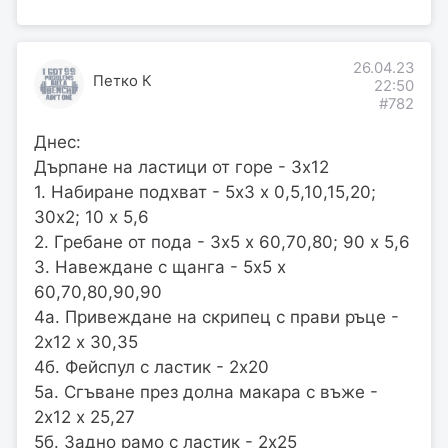
26.04.23
Петко К
22:50
#782
Днес:
Дърпане на ластици от горе - 3х12
1. Набиране подхват - 5х3 х 0,5,10,15,20;
30х2; 10 х 5,6
2. Гребане от пода - 3х5 х 60,70,80; 90 х 5,6
3. Навеждане с щанга - 5х5 х
60,70,80,90,90
4а. Привеждане на скрипец с прави ръце -
2х12 х 30,35
4б. Фейспул с ластик - 2х20
5а. Сгъване през долна макара с въже -
2х12 х 25,27
5б. Задно рамо с ластик - 2х25