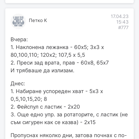
17.04.23
Петко К
15:43
#777
Вчера:
1. Наклонена лежанка - 60х5; 3х3 х
80,100,110; 120х2; 107,5 х 5,5
2. Преси зад врата, прав - 60х8, 65х7
И трябваше да излизам.
Днес:
1. Набиране успореден хват - 5х3 х
0,5,10,15,20; 8
2. Фейспул с ластик - 2х20
3. Още едно упр. за ротаторите, с ластик (не
съм сигурен как се казва) - 2х15
Пропуснах няколко дни, затова почнах с по-