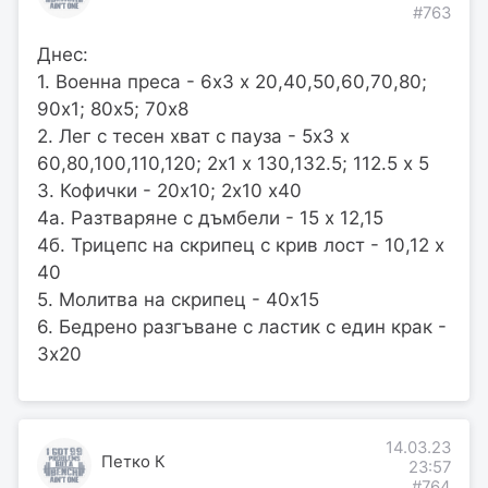
#763
Днес:
1. Военна преса - 6х3 х 20,40,50,60,70,80;
90х1; 80х5; 70х8
2. Лег с тесен хват с пауза - 5х3 х
60,80,100,110,120; 2х1 х 130,132.5; 112.5 х 5
3. Кофички - 20х10; 2х10 х40
4а. Разтваряне с дъмбели - 15 х 12,15
4б. Трицепс на скрипец с крив лост - 10,12 х
40
5. Молитва на скрипец - 40х15
6. Бедрено разгъване с ластик с един крак -
3х20
14.03.23
Петко К
23:57
#764