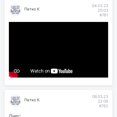
04.03.23
Петко К
20:03
#761
06.03.23
Петко К
22:09
#762
Днес: