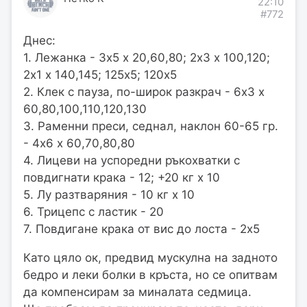
22:10
#772
Днес:
1. Лежанка - 3х5 х 20,60,80; 2х3 х 100,120;
2х1 х 140,145; 125х5; 120х5
2. Клек с пауза, по-широк разкрач - 6х3 х
60,80,100,110,120,130
3. Раменни преси, седнал, наклон 60-65 гр.
- 4х6 х 60,70,80,80
4. Лицеви на успоредни ръкохватки с
повдигнати крака - 12; +20 кг х 10
5. Лу разтваряния - 10 кг х 10
6. Трицепс с ластик - 20
7. Повдигане крака от вис до лоста - 2х5
Като цяло ок, предвид мускулна на задното
бедро и леки болки в кръста, но се опитвам
да компенсирам за миналата седмица.