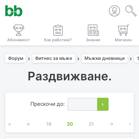
Абонамент
Как работим?
Знание
Магазин
Форум
Фитнес за мъже
Мъжки дневници
Раздвижване.
Прескочи до:
›
«
←
19
20
21
→
›