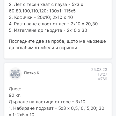
2. Лег с тесен хват с пауза - 5х3 х
60,80,100,110,120; 130х1; 115х5
3. Кофички - 20х10; 2х10 х 40
4. Разгъване с лост от лег - 2х10 х 20,30
5. Изтегляне до гърдите - 2х10 х 30
Последните две за проба, щото ме мързеше
да сглабям дъмбели и скрипци.
25.03.23
Петко К
18:27
#769
Днес:
92 кг.
Дърпане на ластици от горе - 3х10
1. Набиране подхват - 5х3 х 0,5,10,15,20; 30
х 1; 2х5 х 10