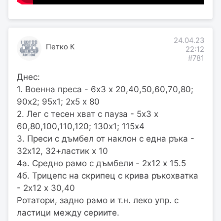
24.04.23
Петко К
22:12
#781
Днес:
1. Военна преса - 6х3 х 20,40,50,60,70,80;
90х2; 95х1; 2х5 х 80
2. Лег с тесен хват с пауза - 5х3 х
60,80,100,110,120; 130х1; 115х4
3. Преси с дъмбел от наклон с една ръка -
32х12, 32+ластик х 10
4а. Средно рамо с дъмбели - 2х12 х 15.5
4б. Трицепс на скрипец с крива ръкохватка
- 2х12 х 30,40
Ротатори, задно рамо и т.н. леко упр. с
ластици между сериите.