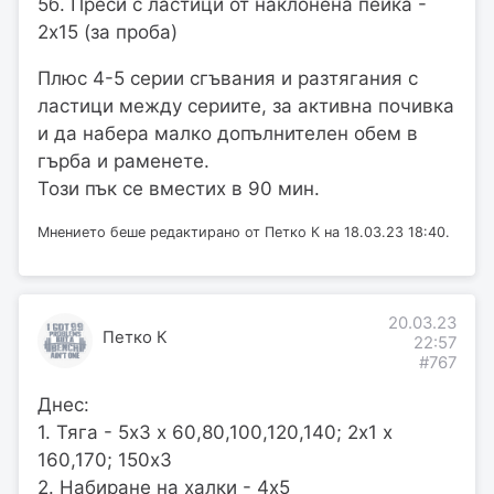
5б. Преси с ластици от наклонена пейка -
2х15 (за проба)
Плюс 4-5 серии сгъвания и разтягания с
ластици между сериите, за активна почивка
и да набера малко допълнителен обем в
гърба и раменете.
Този пък се вместих в 90 мин.
Мнението беше редактирано от Петко К на 18.03.23 18:40.
20.03.23
Петко К
22:57
#767
Днес:
1. Тяга - 5х3 х 60,80,100,120,140; 2х1 х
160,170; 150х3
2. Набиране на халки - 4х5