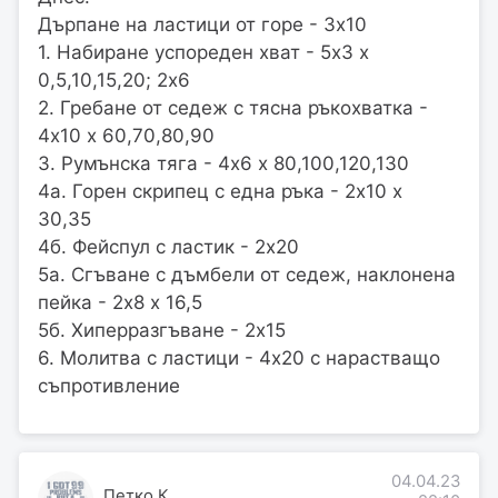
Дърпане на ластици от горе - 3х10
1. Набиране успореден хват - 5х3 х
0,5,10,15,20; 2х6
2. Гребане от седеж с тясна ръкохватка -
4х10 х 60,70,80,90
3. Румънска тяга - 4х6 х 80,100,120,130
4а. Горен скрипец с една ръка - 2х10 х
30,35
4б. Фейспул с ластик - 2х20
5а. Сгъване с дъмбели от седеж, наклонена
пейка - 2х8 х 16,5
5б. Хиперразгъване - 2х15
6. Молитва с ластици - 4х20 с нарастващо
съпротивление
04.04.23
Петко К