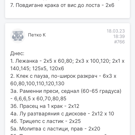
7. Повдигане крака от вис до лоста - 2х6
18.03.23
Петко К
18:39
#766
Днес:
1. Лежанка - 2х5 х 60,80; 2х3 х 100,120; 2х1 х
140,145; 125х5, 120х6
2. Клек с пауза, по-широк разкрач - 6х3 х
60,80,100,110,120,130
3а. Раменни преси, седнал (60-65 градуса)
- 6,6,6,5 х 60,70,80,85
3б. Прасец на 1 крак - 2х12
4а. Лу разтваряния с дискове - 2х12 х 10
4б. Трицепс с ластик - 2х25
5а. Молитва с ластици, прав - 2х20