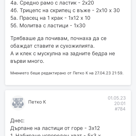
4а. Средно рамо с ластик - 2х20
4б. Трицепс на скрипец с въже - 2х10 х 30
5а. Прасец на 1 крак - 1х12 х 10
5б. Молитва с ластици - 1х30
Трябваше да почивам, почнаха да се
обаждат ставите и сухожилията.
А и клек с мускулна на задните бедра не
върви много.
Мнението беше редактирано от Петко К на 27.04.23 21:59.
01.05.23
Петко К
20:01
#784
Днес:
Дърпане на ластици от горе - 3х12
1. Набиране успореден хват - 5х3 х