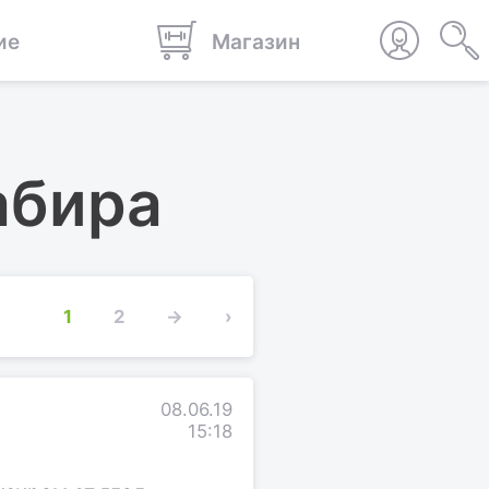
ие
Магазин
абира
1
2
→
›
08.06.19
15:18