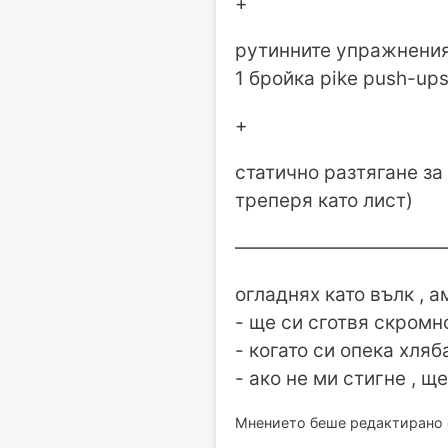
+
рутинните упражнения
1 бройка pike push-ups
+
статично разтягане за
треперя като лист)
———————————
огладнях като вълк , 
- ще си сготвя скромн
- когато си опека хляб
- ако не ми стигне , 
Мнението беше редактирано о