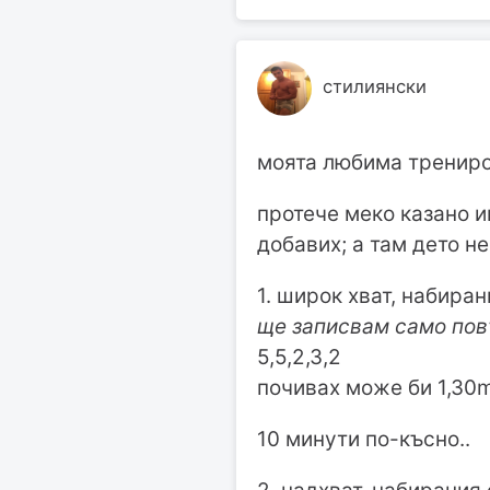
стилиянски
моята любима трениров
протече меко казано и
добавих; а там дето н
1. широк хват, набиран
ще записвам само пов
5,5,2,3,2
почивах може би 1,30
10 минути по-късно..