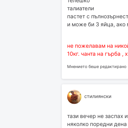
телешко
талиатели
пастет с пълнозърнест
и може би 3 яйца, ако
не пожелавам на никой
10кг. чанта на гърба , 
Мнението беше редактирано о
стилиянски
тази вечер не заспах 
няколко поредни дена 