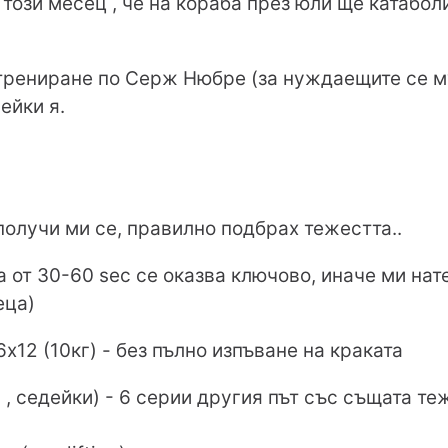
в този месец , че на кораба през юли ще катабол
трениране по Серж Нюбре (за нуждаещите се му
ейки я.
 - получи ми се, правилно подбрах тежестта..
а от 30-60 sec се оказва ключово, иначе ми на
еца)
х12 (10кг) - без пълно изпъване на краката
г , седейки) - 6 серии другия път със същата теж