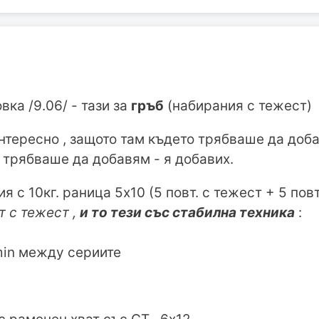
ка /9.06/ - тази за
гръб
(набирания с тежест)
нтересно , защото там където трябваше да доба
е трябваше да добавям - я добавих.
ия с 10кг. раница 5x10 (5 повт. с тежест + 5 пов
т с тежест ,
и то тези със стабилна техника
:
min между сериите