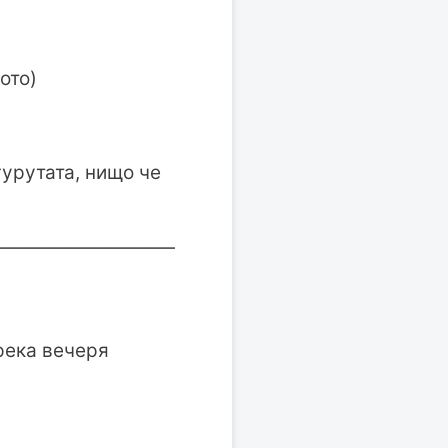
ото)
гурутата, нищо че
——————————
арека вечеря