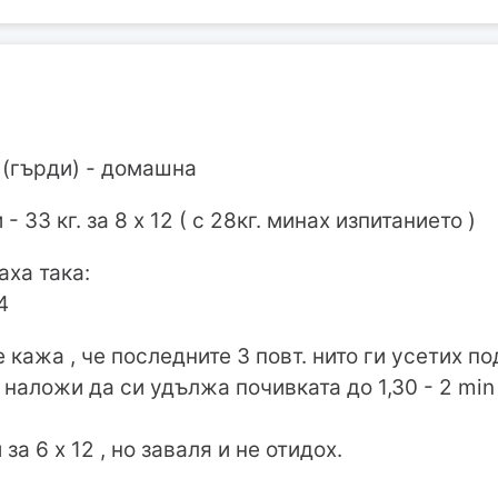
 (гърди) - домашна
 - 33 кг. за 8 х 12 ( с 28кг. минах изпитанието )
ха така:
 4
 кажа , че последните 3 повт. нито ги усетих п
 наложи да си удължа почивката до 1,30 - 2 min
за 6 х 12 , но заваля и не отидох.