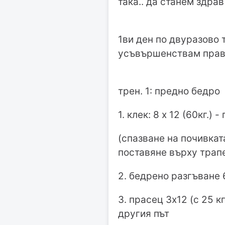
така.. да станем здра
1ви ден по двуразово 
усъвършенствам прав
трен. 1: предно бедро
1. клек: 8 х 12 (60кг.)
(спазване на почивкат
поставяне върху трап
2. бедрено разгъване 6
3. прасец 3х12 (с 25 к
другия път