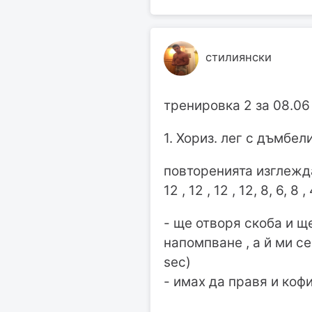
стилиянски
тренировка 2 за 08.06
1. Хориз. лег с дъмбели
повторенията изглежда
12 , 12 , 12 , 12, 8, 6, 8 ,
- ще отворя скоба и ще
напомпване , а й ми се
sec)
- имах да правя и кофи 