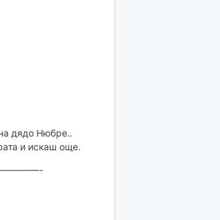
на дядо Нюбре..
рата и искаш още.
————-