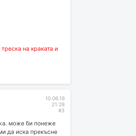
 треска на краката и
10.06.19
21:28
#3
лжа. може би понеже
ми да иска прекъсне