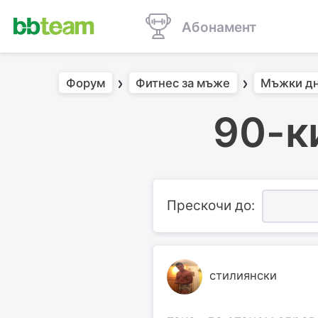
Абонамент
Форум
Фитнес за мъже
Мъжки д
90-к
Прескочи до:
стилиянски