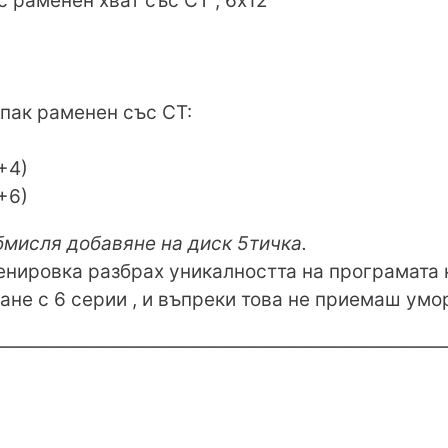
с раменен хват със СТ , 6x12
 пак раменен със СТ:
+4)
+6)
бмисля добавяне на диск 5тичка.
енировка разбрах уникалността на програмата 
не с 6 серии , и въпреки това не приемаш умо
————————————————————————