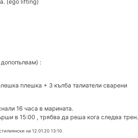
. (ego lifting)
 допопълвам) :
елешка плешка + 3 кълба талиатели сварени
снали 16 часа в марината.
ърши в 15:00 , трябва да реша кога следва трен.
тилиянски на 12.01.20 13:10.