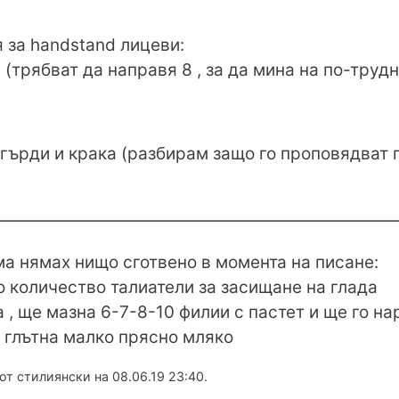
 за handstand лицеви:
 (трябват да направя 8 , за да мина на по-трудн
 гърди и крака (разбирам защо го проповядват 
———————————————————————
ама нямах нищо сготвено в момента на писане:
о количество талиатели за засищане на глада
а , ще мазна 6-7-8-10 филии с пастет и ще го н
ще глътна малко прясно мляко
т стилиянски на 08.06.19 23:40.