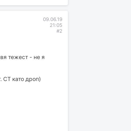
09.06.19
21:05
#2
вя тежест - не я
т. СТ като дроп)