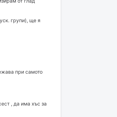
изирам от глад
ск. групи), ще я
тежава при самото
ест , да има хъс за