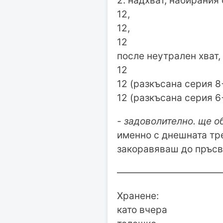
2. надхват, набирания 
12,
12,
12
после неутрален хват,
12
12 (разкъсана серия 8
12 (разкъсана серия 6
- задоволително. ще о
именно с днешната тр
закоравяваш до пръсва
———————————
Хранене:
като вчера