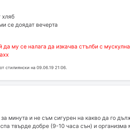
 хляб
 ми се доядат вечерта
 да му се налага да изкачва стълби с мускулна
хахх
т стилиянски на 09.06.19 21:06.
и за минута и не съм сигурен на какво да го дъ
спа твърде добре (9-10 часа сън) и организма 