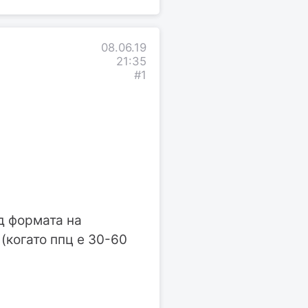
08.06.19
21:35
#1
од формата на
 (когато ппц е 30-60