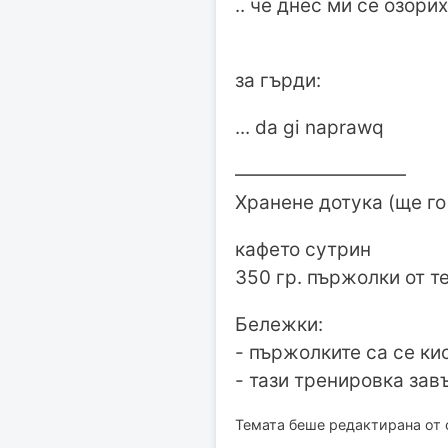
.. че днес ми се озориха
за гърди:
... da gi naprawq
—————————
Хранене дотука (ще го
кафето сутрин
350 гр. пържолки от т
Бележки:
- пържолките са се ки
- тази тренировка зав
Темата беше редактирана от с