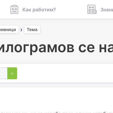
Как работим?
Знан
невници
Тема
илограмов се н
›