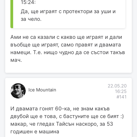
15:24:
Да, ще играят с протектори за уши и
за чело.
Ами не са казали с какво ще играят и дали
въобще ще играят, само правят и двамата
намеци. Т.е. нищо чудно да се състои такъв
мач.
22.05.20
Ice Mountain
16:25
#141
И двамата гонят 60-ка, не знам какъв
двубой ще е това, с бастуните ще се бият :)
макар, че гледах Тайсън наскоро, за 53
годишен е машина