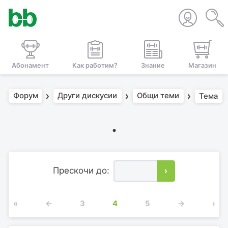
Абонамент
Как работим?
Знание
Магазин
Форум
Други дискусии
Общи теми
Тема
.
Прескочи до:
›
«
←
3
4
5
→
›