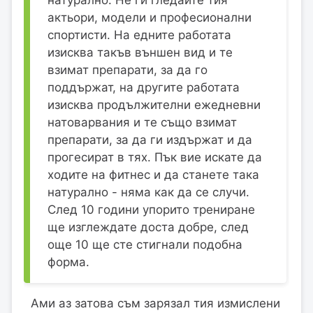
актьори, модели и професионални
спортисти. На едните работата
изисква такъв външен вид и те
взимат препарати, за да го
поддържат, на другите работата
изисква продължителни ежедневни
натоварвания и те също взимат
препарати, за да ги издържат и да
прогесират в тях. Пък вие искате да
ходите на фитнес и да станете така
натурално - няма как да се случи.
След 10 години упорито трениране
ще изглеждате доста добре, след
още 10 ще сте стигнали подобна
форма.
Ами аз затова съм зарязал тия измислени