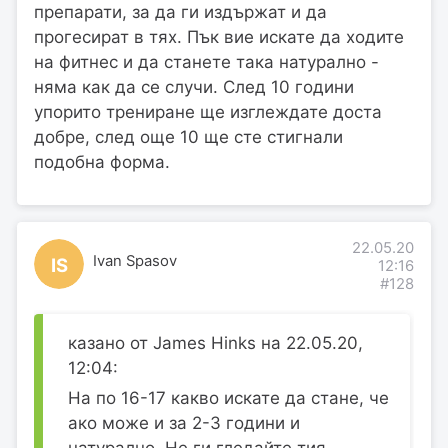
препарати, за да ги издържат и да
прогесират в тях. Пък вие искате да ходите
на фитнес и да станете така натурално -
няма как да се случи. След 10 години
упорито трениране ще изглеждате доста
добре, след още 10 ще сте стигнали
подобна форма.
22.05.20
Ivan Spasov
IS
12:16
#128
казано от James Hinks на 22.05.20,
12:04:
На по 16-17 какво искате да стане, че
ако може и за 2-3 години и
натурално. Не ги гледайте тия