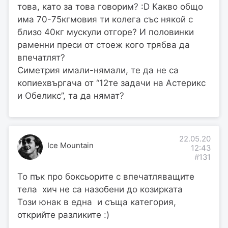
това, като за това говорим? :D Какво общо
има 70-75кгмовия ти колега със някой с
близо 40кг мускули отгоре? И половинки
раменни преси от стоеж кого трябва да
впечатлят?
Симетрия имали-нямали, те да не са
копиехвъргача от “12те задачи на Астерикс
и Обеликс”, та да нямат?
22.05.20
Ice Mountain
12:43
#131
To пък про боксьорите с впечатляващите
тела хич не са назобени до козирката
Този юнак в една и съща категория,
открийте разликите :)