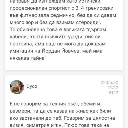
направя да изглеждам като истински,
професионален спортист с 3-4 тренировки
във фитнес зала седмично, без да си давам
много зор и без да взимам стероиди”.
То обикновено това е логиката “дърпам
кабели, въртя всичките уреди, пия си
протеина, ама още не мога да докарам
имитация на Йордан Йовчев, май има
някаква тайна”
22.05.20
Dydo
11:22
#123
Е не говорим за техния ръст, обеми и
размери, та да се казва на живо как били
ако застанели до теб. Говорим за цялостна
визия, симетрия и т.н. Плюс това така на