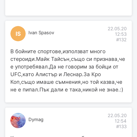
22.05.20
Ivan Spasov
IS
12:53
#132
В бойните спортове,използват много
стероиди.Майк Тайсън,също си признава,че
е употребявал.Да не говорим за бойци от
UFC,като Алистър и Леснар.За Кро
Коп,също имаше съмнения,но той казва,че
не е пипал.Пък дали е така,никой не знае.:)
22.05.20
Dymag
12:54
#133