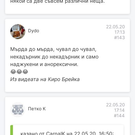
някой са две съвсем различни неща.
22.05.20
Dydo
17:13
#143
Мърда до мърда, чувал до чувал,
некадърник до некадърник и само
наджукени и анорексични.
😂😂😂
Из видеата на Киро Брейка
22.05.20
Петко К
17:14
#144
казано от CarnalK на 22.05.20, 16:50: