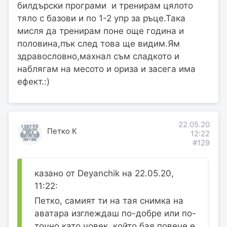
билдърски програми и тренирам цялото
тяло с базови и по 1-2 упр за ръце.Така
мисля да тренирам поне още година и
половина,пък след това ще видим.Ям
здравословно,махнал съм сладкото и
наблягам на месото и ориза и засега има
ефект.:)
22.05.20
Петко К
12:22
#129
казано от Deyanchik на 22.05.20,
11:22:
Петко, самият ти на тая снимка на
аватара изглеждаш по-добре или по-
точно като човек, който бая повече е