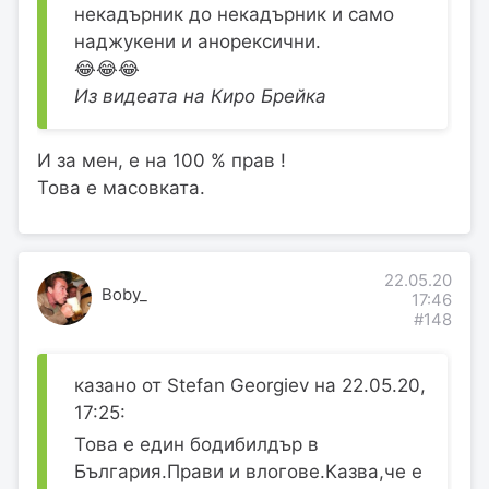
некадърник до некадърник и само
наджукени и анорексични.
😂😂😂
Из видеата на Киро Брейка
И за мен, е на 100 % прав !
Това е масовката.
22.05.20
Boby_
17:46
#148
казано от Stefan Georgiev на 22.05.20,
17:25:
Това е един бодибилдър в
България.Прави и влогове.Казва,че е