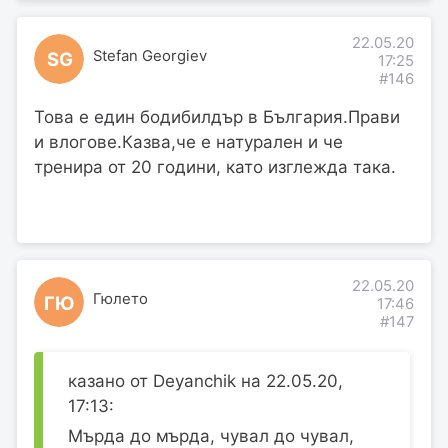
22.05.20
Stefan Georgiev
SG
17:25
#146
Това е един бодибилдър в България.Прави
и влогове.Казва,че е натурален и че
тренира от 20 години, като изглежда така.
22.05.20
Гюлето
ГЮ
17:46
#147
казано от Deyanchik на 22.05.20,
17:13:
Мърда до мърда, чувал до чувал,