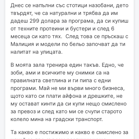
Днес се напълни със стотици назобани, дето
твърдят, че са натурални и трябва да им
дадеш 299 долара за програма, да си купиш
от техните протеини и бустери и след 6
месеца си като тях. След това се пръскаш с
Малиция и модели по бельо започват да ти
налитат на улицата.
В моята зала тренира един такъв. Едно, че
зоби, ами и всичките му снимки са на
правилната светлина и ги пипа с едни
програми. Май не ми върви много бизнеса,
щото като си плати айфона и дрешките, не
му остават кинти да си купи нещо смислено
за превоз и след като ми се счупи старото
колело мина на градски транспорт.
Та какво е постижимо и какво е смислено за