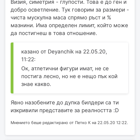
Визия, симетрия - глупости. Това е до ген и
добро осветление. Тук говорим за размери -
чиста мускулна маса спрямо ръст и %
мазнини. Има определен лимит, който може
да постигнеш в това отношение.
казано от Deyanchik на 22.05.20,
11:22:
Ок, атлетични фигури имат, не се
постига лесно, но не е нещо пък кой
знае какво.
Явно назобените до дупка билдери са ти
изкривили представите за реалността :D
Мнението беше редактирано от Петко К на 22.05.20 12:22.