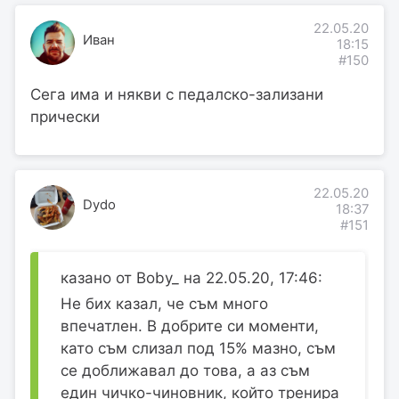
22.05.20
Иван
18:15
#150
Сега има и някви с педалско-зализани
прически
22.05.20
Dydo
18:37
#151
казано от Boby_ на 22.05.20, 17:46:
Не бих казал, че съм много
впечатлен. В добрите си моменти,
като съм слизал под 15% мазно, съм
се доближавал до това, а аз съм
един чичко-чиновник, който тренира