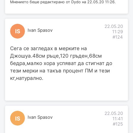
Мнението беше редактирано от Dydo на 22.05.20 11:26.
22.05.20
Ivan Spasov
IS
11:29
#124
Сега се загледах в мерките на
Джошуа.48см ръце,120 гръден,68см
бедра,малко хора успяват да стигнат до
тези мерки на такъв процент ПМ и тези
кг,натурално.
22.05.20
Ivan Spasov
IS
11:41
#125