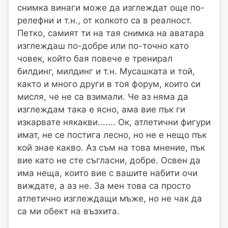
снимка винаги може да изглеждат още по-
релефни и т.н., от колкото са в реалност.
Петко, самият ти на тая снимка на аватара
изглеждаш по-добре или по-точно като
човек, който бая повече е тренирал
билдинг, милдинг и т.н. Мусашката и той,
както и много други в тоя форум, които си
мисля, че не са взимали. Че аз няма да
изглеждам така е ясно, ама вие пък ги
изкарвате някакви....... Ок, атлетични фигури
имат, не се постига лесно, но не е нещо пък
кой знае какво. Аз съм на това мнение, пък
вие като не сте съгласни, добре. Освен да
има неща, които вие с вашите набити очи
виждате, а аз не. За мен това са просто
атлетично изглеждащи мъже, но не чак да
са ми обект на възхита.