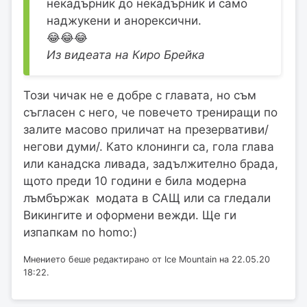
некадърник до некадърник и само
наджукени и анорексични.
😂😂😂
Из видеата на Киро Брейка
Този чичак не е добре с главата, но съм
съгласен с него, че повечето трениращи по
залите масово приличат на презервативи/
негови думи/. Като клонинги са, гола глава
или канадска ливада, задължително брада,
щото преди 10 години е била модерна
лъмбържак модата в САЩ или са гледали
Викингите и оформени вежди. Ще ги
изпапкам no homo:)
Мнението беше редактирано от Ice Mountain на 22.05.20
18:22.