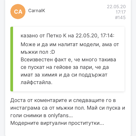
22.05.20
CarnalK
CA
17:17
#145
казано от Петко К на 22.05.20, 17:14:
Може и да им налитат модели, ама от
мъжки пол :D
Всеизвестен факт е, че много такива
се пускат на гейове за пари, че да
имат за химия и да си поддържат
лайфстайла.
Доста от коментарите и следващите го в
инстаграма са от мъжки пол. Май си пуска и
голи снимки в onlyfans…
Модерните виртуални проститутки...