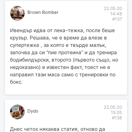
22.05.20
Brown Bomber
14:48
#137
Ивендър идва от лека-тежка, после беше
крузър. Решава, че е време да влезе в
супертежка , за която е твърде малък,
започва да си “пие протеина” и да тренира
бодибилдърски, второто (първото също, но
недоказано) е известен факт, тоест не е
направил тази маса само с тренировки по
бокс.
22.05.20
Dydo
15:05
#138
Днес четох някаква статия, отново да