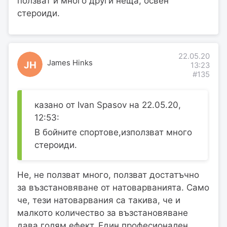
ползват и много други неща, освен
стероиди.
22.05.20
James Hinks
JH
13:23
#135
казано от Ivan Spasov на 22.05.20,
12:53:
В бойните спортове,използват много
стероиди.
Не, не ползват много, ползват достатъчно
за възстановяване от натоварванията. Само
че, тези натоварвания са такива, че и
малкото количество за възстановяване
дава голям ефект. Един професионален