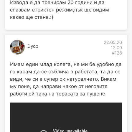
Извода е да тренирам 20 години и да
спазвам стриктен режим,пък ще видим
какво ще стане.:)
22.05.20
Dydo
12:00
#126
Имам един млад колега, не ми бе удобно да
го карам да се съблича в работата, та да се
види, че си е супер ок натуралчето. Викам
му поне, да направи някое от неговите
работи ей така на терасата за пушене