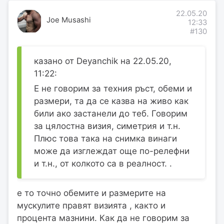
22.05.20
Joe Musashi
12:33
#130
казано от Deyanchik на 22.05.20,
11:22:
Е не говорим за техния ръст, обеми и
размери, та да се казва на живо как
били ако застанели до теб. Говорим
за цялостна визия, симетрия и т.н.
Плюс това така на снимка винаги
може да изглеждат още по-релефни
и т.н., от колкото са в реалност. .
е то точно обемите и размерите на
мускулите правят визията , както и
процента мазнини. Как да не говорим за