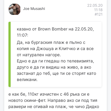
22.05.20
Joe Musashi
11:18
#121
казано от Brown Bomber на 22.05.20,
11:07:
Да, на бургаския плаж е пълно с
копия на Джошуа и Клитчко и са все
от натурален нагоре.
Едно е да ги гледаш по телевизията,
друго е да ги видиш на живо, а ако
застанат до теб, ще ти се сторят като
великани.
е как бе, 110кг изчистен с 46 ръка си е
новото скини-фет. Направо ако си под тия
размери не отивай на плаж, че чичо Дидко