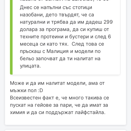
Днес се напълни със стотици
назобани, дето твърдят, че са
натурални и трябва да им дадеш 299
долара за програма, да си купиш от
техните протеини и бустери и след 6
месеца си като тях. След това се
пръскаш с Малиция и модели по
бельо започват да ти налитат на
улицата.
Може и да им налитат модели, ама от
мъжки пол :D
Всеизвестен факт е, че много такива се
пускат на гейове за пари, че да имат за
химия и да си поддържат лайфстайла.