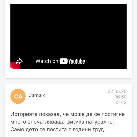
22.05.20
CarnalK
CA
16:50
#142
Историята показва, че може да се постигне
много впечатляваща физика натурално.
Само дето се постига с години труд.