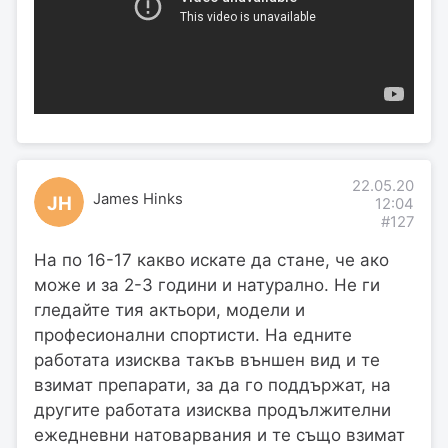
22.05.20
James Hinks
JH
12:04
#127
На по 16-17 какво искате да стане, че ако
може и за 2-3 години и натурално. Не ги
гледайте тия актьори, модели и
професионални спортисти. На едните
работата изисква такъв външен вид и те
взимат препарати, за да го поддържат, на
другите работата изисква продължителни
ежедневни натоварвания и те също взимат