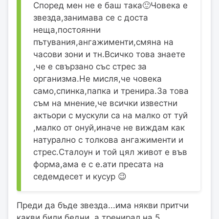
Според мен не е баш така🙂Човека е
звезда,занимава се с доста
неща,постоянни
пътувания,ангажименти,смяна на
часови зони и тн.Всичко това знаете
,че е свързано със стрес за
организма.Не мисля,че човека
само,спинка,папка и тренира.За това
съм на мнение,че всички известни
актьори с мускули са на малко от туй
,малко от онуй,иначе не виждам как
натурално с толкова ангажименти и
стрес.Сталоун и той цял живот е във
форма,ама е с е.ати пресата на
седемдесет и кусур 😉
Преди да бъде звезда...има някви притчи
какви били бедни, а тренирал на 5