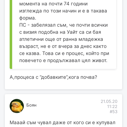
момента на почти 74 години
изглежда по този начин и е в такава
форма.
ПС - забелязал съм, че почти всички
с визия подобна на Уайт са си бая
атлетични още от ранна младежка
възраст, не е от вчера за днес както
се казва. Това си е процес, който при
повечето е продължавал цял живот.
А,процеса с “добавките”,кога почва?
21.05.20
Боян
11:22
#53
Мааай съм чувал даже от кого си е купувал