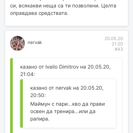
си, всякакви неща са ти позволени. Целта
оправдава средствата.
20.05.20
nervak
21:20
#43
казано от Ivailo Dimitrov на 20.05.20,
21:04:
казано от nervak на 20.05.20,
20:50:
Маймун с пари...кво да прави
освен да тренира...или да
рапира.