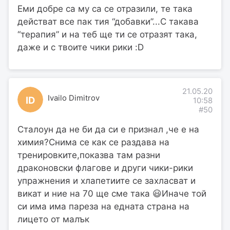
Еми добре са му са се отразили, те така
действат все пак тия “добавки”...С такава
“терапия” и на теб ще ти се отразят така,
даже и с твоите чики рики :D
21.05.20
Ivailo Dimitrov
ID
10:58
#50
Сталоун да не би да си е признал ,че е на
химия?Снима се как се раздава на
тренировките,показва там разни
драконовски флагове и други чики-рики
упражнения и хлапетиите се захласват и
викат и ние на 70 ще сме така 😃Иначе той
си има има пареза на едната страна на
лицето от малък