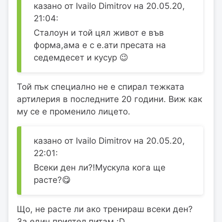
казано от Ivailo Dimitrov на 20.05.20,
21:04:
Сталоун и той цял живот е във
форма,ама е с е.ати пресата на
седемдесет и кусур 😉
Той пък специално не е спирал тежката
артилерия в последните 20 години. Виж как
му се е променило лицето.
казано от Ivailo Dimitrov на 20.05.20,
22:01:
Всеки ден ли?!Мускула кога ще
расте?😋
Що, не расте ли ако тренираш всеки ден?
За един приятел питам :D