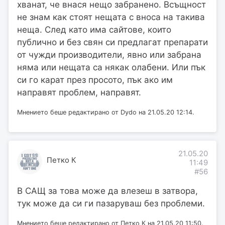
хванат, че внася нещо забранено. Всъщност
не знам как стоят нещата с вноса на такива
неща. След като има сайтове, които
публично и без свян си предлагат препарати
от чужди производители, явно или забрана
няма или нещата са някак олабени. Или пък
си го карат през просото, пък ако им
направят проблем, направят.
Мнението беше редактирано от Dydo на 21.05.20 12:14.
21.05.20
Петко К
11:49
#56
В САЩ за това може да влезеш в затвора,
тук може да си ги пазаруваш без проблеми.
Мнението беше редактирано от Петко К на 21.05.20 11:50.