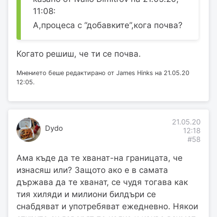
11:08:
А,процеса с “добавките”,кога почва?
Когато решиш, че ти се почва.
Мнението беше редактирано от James Hinks на 21.05.20
12:05.
21.05.20
Dydo
12:18
#58
Ама къде да те хванат-на границата, че
изнасяш или? Защото ако е в самата
държава да те хванат, се чудя тогава как
тия хиляди и милиони билдъри се
снабдяват и употребяват ежедневно. Някои