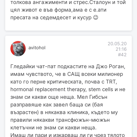
толкова ангажименти и стрес.Сталоун и той
цял живот е във форма,ама е с е.ати
пресата на седемдесет и кусур 😉
20.05.20
avitohol
21:16
#42
Гледайки чат-пат подкастите на Джо Роган,
имам чувството, че в САЩ всеки милионер
като го перне критическата, почва с TRT,
hormonal replacement therapy, stem cells и не
знам си какви още неща. Мел Гибсън
разправяше как завел баща си (бая
възрастен) в някаква клиника, където му
правили някакви трансфюжън-мюжън
клетъчни не знам си какви неща.
Имаш ли пари и изкарваш ли ги чрез тялото