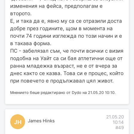
изменения на фейса, предполагам е
второто.
Е, и така да е, явно му са се отразили доста
добре през годините, щом в момента на
почти 74 години изглежда по този начин и е
в такава форма.
ПС - забелязал съм, че почти всички с визия
подобна на Уайт са си бая атлетични още от
ранна младежка възраст, не е от вчера за
днес както се казва. Това си е процес, който
при повечето е продължавал цял живот.
Мнението беше редактирано от Dydo на 21.05.20 10:10.
21.05.20
James Hinks
JH
10:14
#49