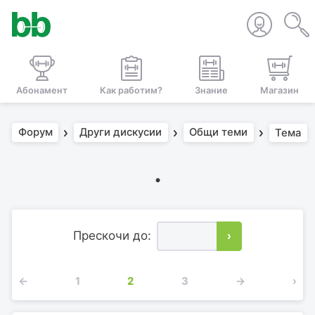
Абонамент
Как работим?
Знание
Магазин
Форум
Други дискусии
Общи теми
Тема
.
Прескочи до:
›
←
1
2
3
→
›