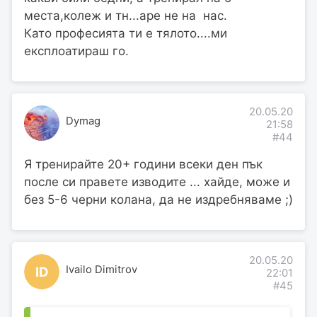
места,колеж и тн...аре не на нас.
Като професията ти е тялото....ми
експлоатираш го.
20.05.20
Dymag
21:58
#44
Я тренирайте 20+ години всеки ден пък
после си правете изводите ... хайде, може и
без 5-6 черни колана, да не издребняваме ;)
20.05.20
Ivailo Dimitrov
ID
22:01
#45