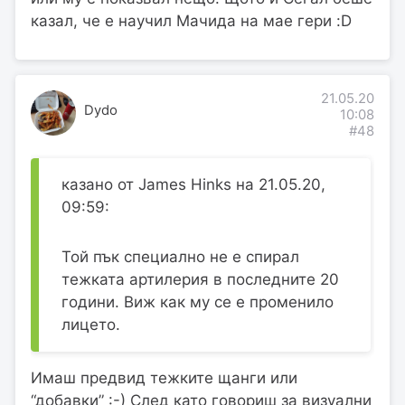
казал, че е научил Мачида на мае гери :D
21.05.20
Dydo
10:08
#48
казано от James Hinks на 21.05.20,
09:59:
Той пък специално не е спирал
тежката артилерия в последните 20
години. Виж как му се е променило
лицето.
Имаш предвид тежките щанги или
“добавки” :-) След като говориш за визуални