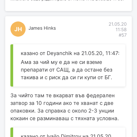
21.05.20
James Hinks
JH
11:58
#57
казано от Deyanchik на 21.05.20, 11:47:
Ама за чий му е да не си вземе
препарати от САЩ, а да остане без
такива и с риск да си ги купи от БГ.
За чийто там те вкарват във федерален
затвор за 10 години ако те хванат с две
опаковки. За справка с около 2-3 унции
кокаин се разминаваш с тяхната условна.
казано от Ivailo Dimitrov на 21.05.20,