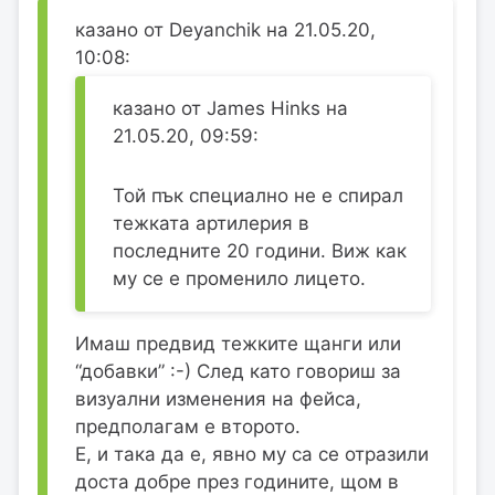
казано от Deyanchik на 21.05.20,
10:08:
казано от James Hinks на
21.05.20, 09:59:
Той пък специално не е спирал
тежката артилерия в
последните 20 години. Виж как
му се е променило лицето.
Имаш предвид тежките щанги или
“добавки” :-) След като говориш за
визуални изменения на фейса,
предполагам е второто.
Е, и така да е, явно му са се отразили
доста добре през годините, щом в