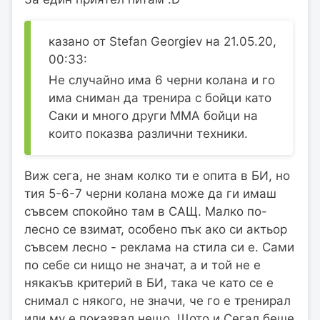
казано от Stefan Georgiev на 21.05.20,
00:33:
Не случайно има 6 черни колана и го
има сниман да тренира с бойци като
Саки и много други ММА бойци на
които показва различни техники.
Виж сега, не знам колко ти е опита в БИ, но
тия 5-6-7 черни колана може да ги имаш
съвсем спокойно там в САЩ. Малко по-
лесно се взимат, особено пък ако си актьор
съвсем лесно - реклама на стила си е. Сами
по себе си нищо не значат, а и той не е
някакъв критерий в БИ, така че като се е
снимал с някого, не значи, че го е тренирал
или му е показвал нещо. Щото и Сегал беше