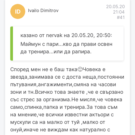
20.05.20
Ivailo Dimitrov
ID
21:04
#41
казано от nervak на 20.05.20, 20:50:
Маймун с пари...кво да прави освен
да тренира...или да рапира.
Според мен не е баш така🙂Човека е
звезда,занимава се с доста неща,постоянни
пътувания,ангажименти,смяна на часови
зони и тн.Всичко това знаете ,че е свързано
със стрес за организма.Не мисля,че човека
само,спинка,папка и тренира.За това съм
на мнение,че всички известни актьори с
мускули са на малко от туй ,малко от
онуй,иначе не виждам как натурално с