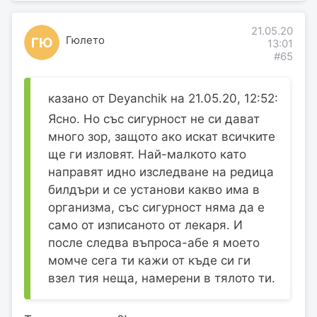
21.05.20
Гюлето
ГЮ
13:01
#65
казано от Deyanchik на 21.05.20, 12:52:
Ясно. Но със сигурност не си дават
много зор, защото ако искат всичките
ще ги изловят. Най-малкото като
направят идно изследване на редица
билдъри и се установи какво има в
организма, със сигурност няма да е
само от изписаното от лекаря. И
после следва въпроса-абе я моето
момче сега ти кажи от къде си ги
взел тия неща, намерени в тялото ти.