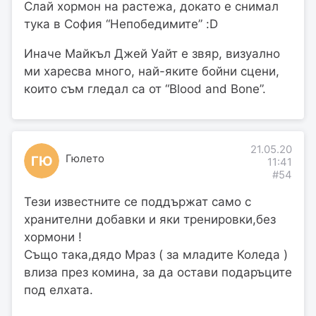
Слай хормон на растежа, докато е снимал
тука в София “Непобедимите” :D
Иначе Майкъл Джей Уайт е звяр, визуално
ми харесва много, най-яките бойни сцени,
които съм гледал са от “Blood and Bone”.
21.05.20
Гюлето
ГЮ
11:41
#54
Тези известните се поддържат само с
хранителни добавки и яки тренировки,без
хормони !
Също така,дядо Мраз ( за младите Коледа )
влиза през комина, за да остави подаръците
под елхата.