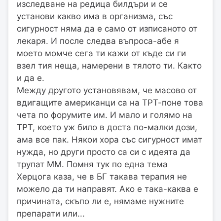
изследване на редица билдъри и се
установи какво има в организма, със
сигурност няма да е само от изписаното от
лекаря. И после следва въпроса-абе я
моето момче сега ти кажи от къде си ги
взел тия неща, намерени в тялото ти. Както
и да е.
Между другото установявам, че масово от
вдигащите американци са на ТРТ-поне това
чета по форумите им. И мало и голямо на
ТРТ, което уж било в доста по-малки дози,
ама все пак. Някои хора със сигурност имат
нужда, но други просто са си с идеята да
трупат ММ. Помня тук по една тема
Херцога каза, че в БГ такава терапия не
можело да ти направят. Ако е така-каква е
причината, скъпо ли е, нямаме нужните
препарати или...