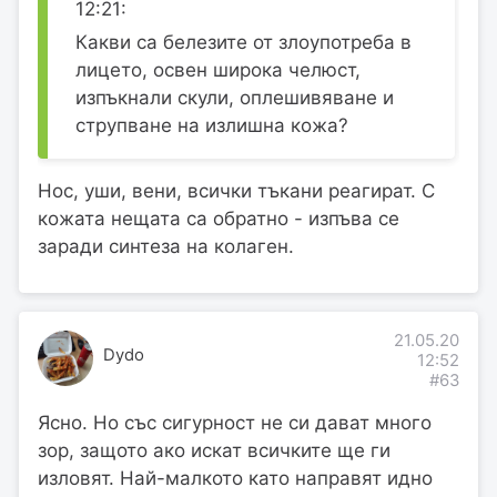
12:21:
Какви са белезите от злоупотреба в
лицето, освен широка челюст,
изпъкнали скули, оплешивяване и
струпване на излишна кожа?
Нос, уши, вени, всички тъкани реагират. С
кожата нещата са обратно - изпъва се
заради синтеза на колаген.
21.05.20
Dydo
12:52
#63
Ясно. Но със сигурност не си дават много
зор, защото ако искат всичките ще ги
изловят. Най-малкото като направят идно