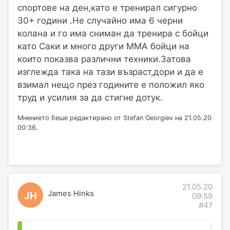
спортове на ден,като е тренирал сигурно
30+ години .Не случайно има 6 черни
колана и го има сниман да тренира с бойци
като Саки и много други ММА бойци на
които показва различни техники.Затова
изглежда така на тази възраст,дори и да е
взимал нещо през годините е положил яко
труд и усилия за да стигне дотук.
Мнението беше редактирано от Stefan Georgiev на 21.05.20
00:36.
21.05.20
James Hinks
JH
09:59
#47