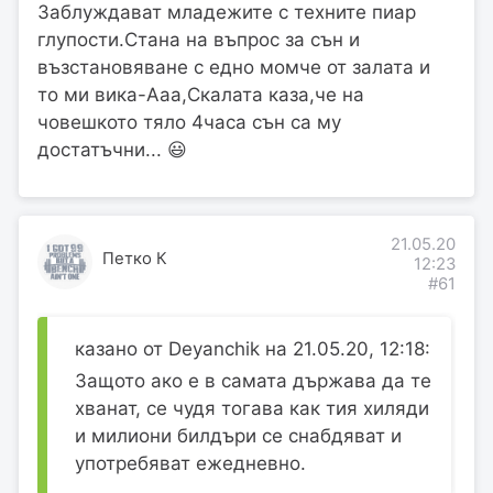
Заблуждават младежите с техните пиар
глупости.Стана на въпрос за сън и
възстановяване с едно момче от залата и
то ми вика-Ааа,Скалата каза,че на
човешкото тяло 4часа сън са му
достатъчни... 😃
21.05.20
Петко К
12:23
#61
казано от Deyanchik на 21.05.20, 12:18:
Защото ако е в самата държава да те
хванат, се чудя тогава как тия хиляди
и милиони билдъри се снабдяват и
употребяват ежедневно.