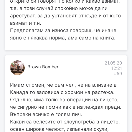
открито си говорят по колко и какво взимат,
т.е. в този случай спокойно може да ги
арестуват, за да установят от къде и от кого
взимат и т.н.
Предполагам за износа говориш, че иначе
явно е някаква норма, ама само на книга.
21.05.20
Brown Bomber
12:21
#59
Имам спомен, че съм чел, че на влизане в
Канада го заловиха с хормон на растежа.
Отделно, има толкова операции на лицето,
че сигурно не помни как е изглеждал преди.
Въпреки всичко е голям пич.
Какви са белезите от злоупотреба в лицето,
освен широка челюст, изпъкнали скули,