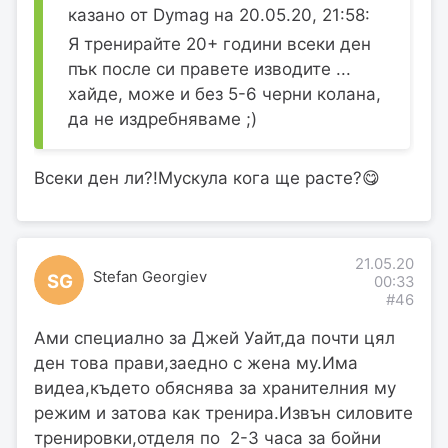
казано от Dymag на 20.05.20, 21:58:
Я тренирайте 20+ години всеки ден
пък после си правете изводите ...
хайде, може и без 5-6 черни колана,
да не издребняваме ;)
Всеки ден ли?!Мускула кога ще расте?😋
21.05.20
Stefan Georgiev
SG
00:33
#46
Ами специално за Джей Уайт,да почти цял
ден това прави,заедно с жена му.Има
видеа,където обяснява за хранителния му
режим и затова как тренира.Извън силовите
тренировки,отделя по 2-3 часа за бойни