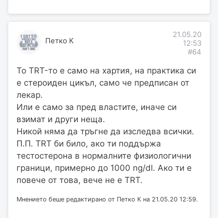
21.05.20
Петко К
12:53
#64
То TRT-то е само на хартия, на практика си
е стероиден цикъл, само че предписан от
лекар.
Или е само за пред властите, иначе си
взимат и други неща.
Никой няма да тръгне да изследва всички.
П.П. TRT би било, ако ти поддържа
тестостерона в нормалните физиологични
граници, примерно до 1000 ng/dl. Ако ти е
повече от това, вече не е TRT.
Мнението беше редактирано от Петко К на 21.05.20 12:59.