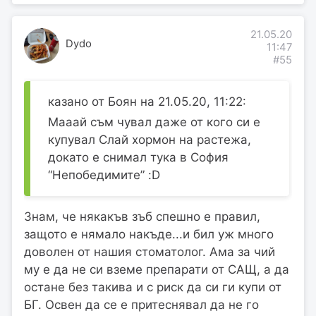
21.05.20
Dydo
11:47
#55
казано от Боян на 21.05.20, 11:22:
Мааай съм чувал даже от кого си е
купувал Слай хормон на растежа,
докато е снимал тука в София
“Непобедимите” :D
Знам, че някакъв зъб спешно е правил,
защото е нямало накъде...и бил уж много
доволен от нашия стоматолог. Ама за чий
му е да не си вземе препарати от САЩ, а да
остане без такива и с риск да си ги купи от
БГ. Освен да се е притеснявал да не го