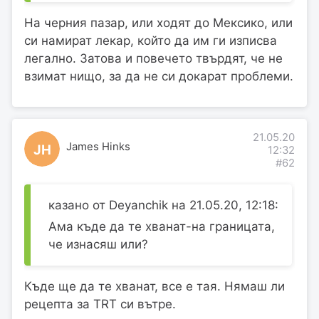
На черния пазар, или ходят до Мексико, или
си намират лекар, който да им ги изписва
легално. Затова и повечето твърдят, че не
взимат нищо, за да не си докарат проблеми.
21.05.20
James Hinks
JH
12:32
#62
казано от Deyanchik на 21.05.20, 12:18:
Ама къде да те хванат-на границата,
че изнасяш или?
Къде ще да те хванат, все е тая. Нямаш ли
рецепта за TRT си вътре.