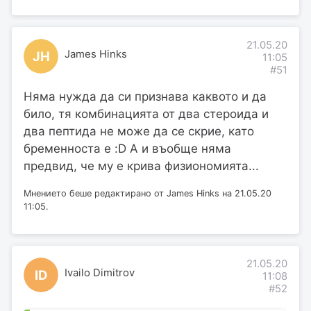
21.05.20
James Hinks
JH
11:05
#51
Няма нужда да си признава каквото и да
било, тя комбинацията от два стероида и
два пептида не може да се скрие, като
бременноста е :D А и въобще няма
предвид, че му е крива физиономията...
Мнението беше редактирано от James Hinks на 21.05.20
11:05.
21.05.20
Ivailo Dimitrov
ID
11:08
#52