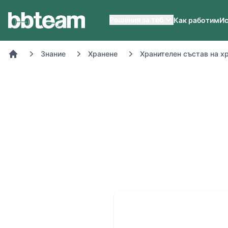
BB-Team
Решения за теб
Как работим
Ис
Знание
Хранене
Хранителен състав на х
Начало