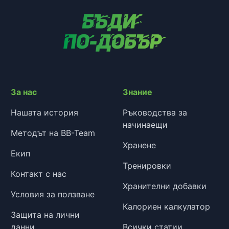
За нас
Знание
Нашата история
Ръководства за
начинаещи
Методът на BB-Team
Хранене
Екип
Тренировки
Контакт с нас
Хранителни добавки
Условия за ползване
Калориен калкулатор
Защита на лични
данни
Всички статии