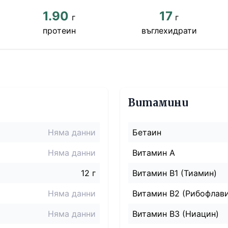
1.90
17
г
г
протеин
въглехидрати
Витамини
Няма данни
Бетаин
Няма данни
Витамин A
12 г
Витамин B1 (Тиамин)
Няма данни
Витамин B2 (Рибофлав
Няма данни
Витамин B3 (Ниацин)