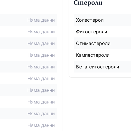
Стероли
Няма данни
Холестерол
Няма данни
Фитостероли
Няма данни
Стимастероли
Няма данни
Кампестероли
Няма данни
Бета-ситостероли
Няма данни
Няма данни
Няма данни
Няма данни
Няма данни