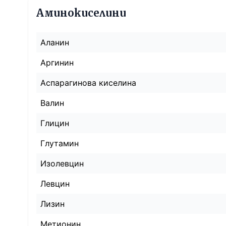
Аминокиселини
Аланин
Аргинин
Аспарагинова киселина
Валин
Глицин
Глутамин
Изолевцин
Левцин
Лизин
Метионин