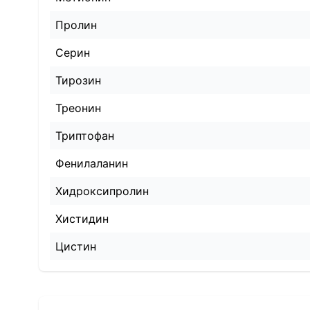
Пролин
Серин
Тирозин
Треонин
Триптофан
Фенилаланин
Хидроксипролин
Хистидин
Цистин