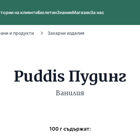
тории на клиенти
Бюлетин
Знание
Магазин
За нас
рани и продукти
Захарни изделия
Puddis Пудинг
Ванилия
100
г
съдържат: