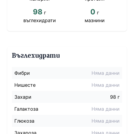
98
0
г
г
въглехидрати
мазнини
Въглехидрати
Фибри
Няма данни
Нишесте
Няма данни
Захари
98 г
Галактоза
Няма данни
Глюкоза
Няма данни
Захароза
Няма данни