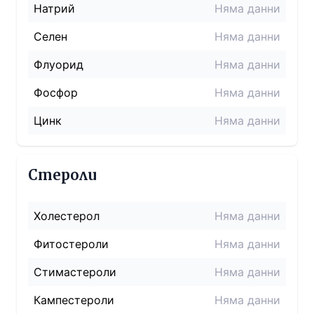
Натрий
Няма данни
Селен
Няма данни
Флуорид
Няма данни
Фосфор
Няма данни
Цинк
Няма данни
Стероли
Холестерол
Няма данни
Фитостероли
Няма данни
Стимастероли
Няма данни
Кампестероли
Няма данни