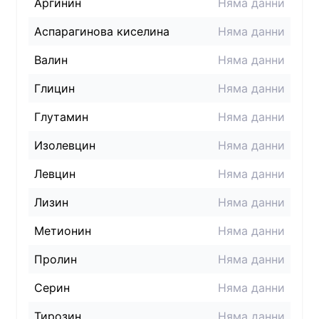
Аргинин
Няма данни
Аспарагинова киселина
Няма данни
Валин
Няма данни
Глицин
Няма данни
Глутамин
Няма данни
Изолевцин
Няма данни
Левцин
Няма данни
Лизин
Няма данни
Метионин
Няма данни
Пролин
Няма данни
Серин
Няма данни
Тирозин
Няма данни