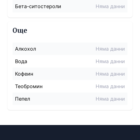
Бета-ситостероли
Няма данни
Още
Алкохол
Няма данни
Вода
Няма данни
Кофеин
Няма данни
Теобромин
Няма данни
Пепел
Няма данни