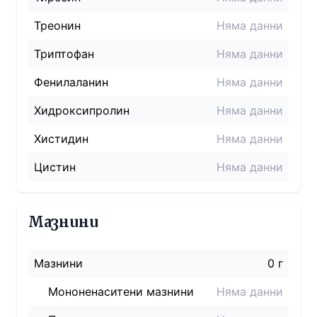
Треонин
Няма данни
Триптофан
Няма данни
Фенилаланин
Няма данни
Хидроксипролин
Няма данни
Хистидин
Няма данни
Цистин
Няма данни
Мазнини
Мазнини
0 г
Мононенаситени мазнини
Няма данни