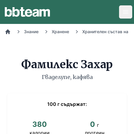
BB-Team
Отв
Знание
Хранене
Хранителен състав на х
Начало
Фамилекс Захар
Гваделупе, кафява
100
г
съдържат:
380
0
г
калории
протеин