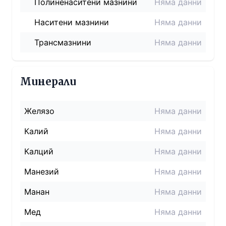
Полиненаситени мазнини
Няма данни
Наситени мазнини
Няма данни
Трансмазнини
Няма данни
Минерали
Желязо
Няма данни
Калий
Няма данни
Калций
Няма данни
Манезий
Няма данни
Манан
Няма данни
Мед
Няма данни