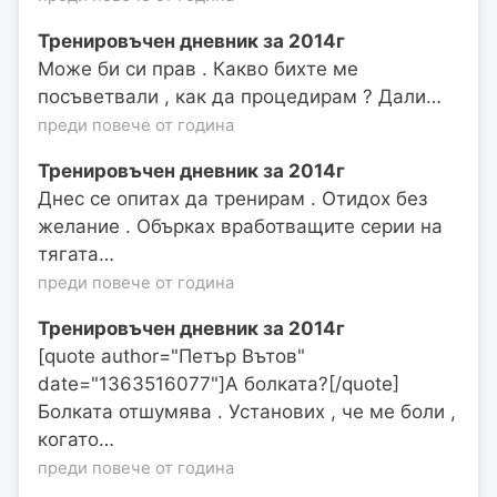
Тренировъчен дневник за 2014г
Може би си прав . Какво бихте ме
посъветвали , как да процедирам ? Дали…
преди повече от година
Тренировъчен дневник за 2014г
Днес се опитах да тренирам . Отидох без
желание . Обърках вработващите серии на
тягата…
преди повече от година
Тренировъчен дневник за 2014г
[quote author="Петър Вътов"
date="1363516077"]А болката?[/quote]
Болката отшумява . Установих , че ме боли ,
когато…
преди повече от година