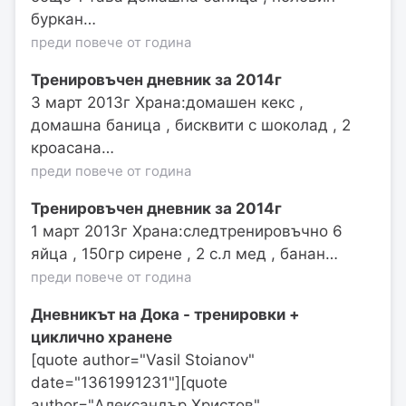
буркан…
преди повече от година
Тренировъчен дневник за 2014г
3 март 2013г Храна:домашен кекс ,
домашна баница , бисквити с шоколад , 2
кроасана…
преди повече от година
Тренировъчен дневник за 2014г
1 март 2013г Храна:следтренировъчно 6
яйца , 150гр сирене , 2 с.л мед , банан…
преди повече от година
Дневникът на Дока - тренировки +
циклично хранене
[quote author="Vasil Stoianov"
date="1361991231"][quote
author="Александър Христов"