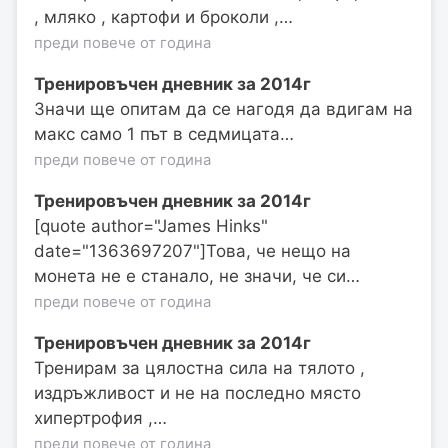
, мляко , картофи и броколи ,…
преди повече от година
Тренировъчен дневник за 2014г
Значи ще опитам да се нагодя да вдигам на
макс само 1 път в седмицата…
преди повече от година
Тренировъчен дневник за 2014г
[quote author="James Hinks"
date="1363697207"]Това, че нещо на
монета не е станало, не значи, че си…
преди повече от година
Тренировъчен дневник за 2014г
Тренирам за цялостна сила на тялото ,
издръжливост и не на последно място
хипертрофия ,…
преди повече от година