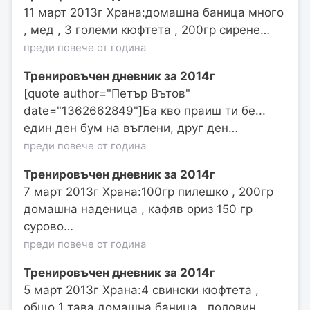
11 март 2013г Храна:домашна баница много
, мед , 3 големи кюфтета , 200гр сирене…
преди повече от година
Тренировъчен дневник за 2014г
[quote author="Петър Вътов"
date="1362662849"]Ба кво праиш ти бе...
един ден бум на въглени, друг ден…
преди повече от година
Тренировъчен дневник за 2014г
7 март 2013г Храна:100гр пилешко , 200гр
домашна наденица , кафяв ориз 150 гр
сурово…
преди повече от година
Тренировъчен дневник за 2014г
5 март 2013г Храна:4 свински кюфтета ,
общо 1 тава домашна баница , половин