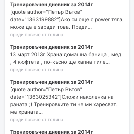
Тренировъчен дневник за 2014г
[quote author="Петър Вътов"
date="1363199882"]Ако си още с power тяга,
може да е заради това. Преди…
преди повече от година
Тренировъчен дневник за 2014г
13 март 2013г Храна:домашна баница , мед
, 4 кюфтета , по-късно ще хапна пиле…
преди повече от година
Тренировъчен дневник за 2014г
[quote author="Петър Вътов"
date="1363025342"]Сложи наколенка на
раната ;) Тренировките ти не ми харесват,
ма храната…
преди повече от година
Тренировъчен дневник за 2014г