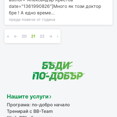
date="1361990826"]Много як този доктор
бре ! А едно време…
преди повече от година
«
←
20
21
22
→
›
Нашите услуги
Програма: по-добро начало
Тренирай с BB-Team