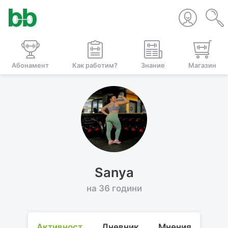
Абонамент
Как работим?
Знание
Магазин
Sanya
на 36 години
Активност
Дневник
Мнения