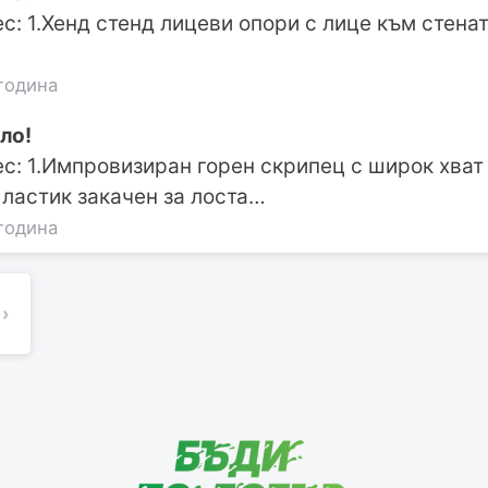
с: 1.Хенд стенд лицеви опори с лице към стенат
година
ло!
с: 1.Импровизиран горен скрипец с широк хват (
ластик закачен за лоста…
година
›