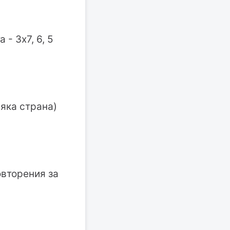
- 3х7, 6, 5
сяка страна)
овторения за