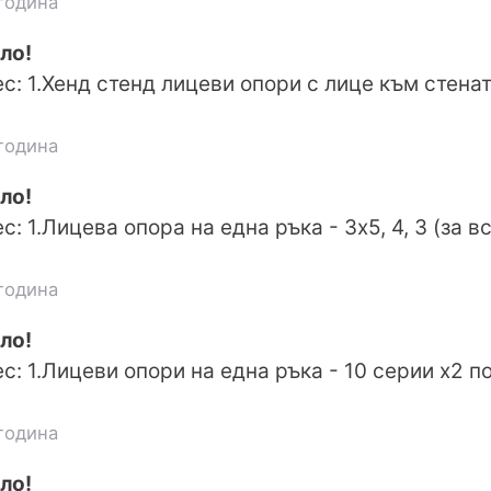
година
ло!
: 1.Хенд стенд лицеви опори с лице към стената 
година
ло!
: 1.Лицева опора на една ръка - 3х5, 4, 3 (за в
година
ло!
с: 1.Лицеви опори на една ръка - 10 серии х2 п
година
ло!