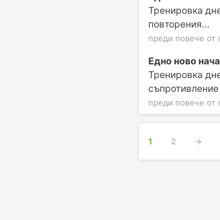
Тренировка дне
повторения…
преди повече от 
Едно ново нача
Тренировка дне
съпротивление 
преди повече от 
1
2
→