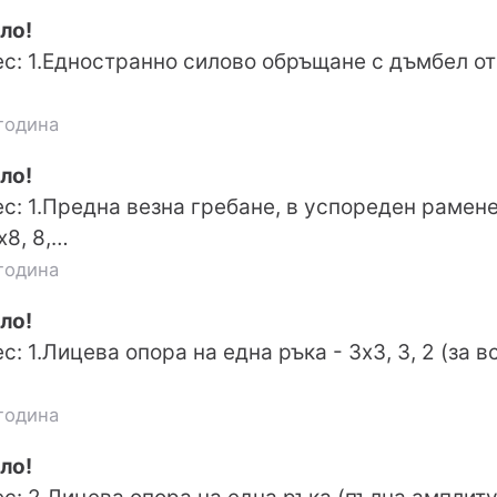
ло!
с: 1.Едностранно силово обръщане с дъмбел от 
година
ло!
с: 1.Предна везна гребане, в успореден рамене
х8, 8,…
година
ло!
: 1.Лицева опора на една ръка - 3х3, 3, 2 (за в
година
ло!