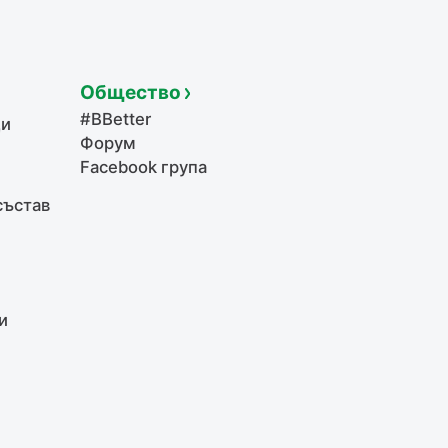
Общество
#BBetter
щи
Форум
Facebook група
състав
и