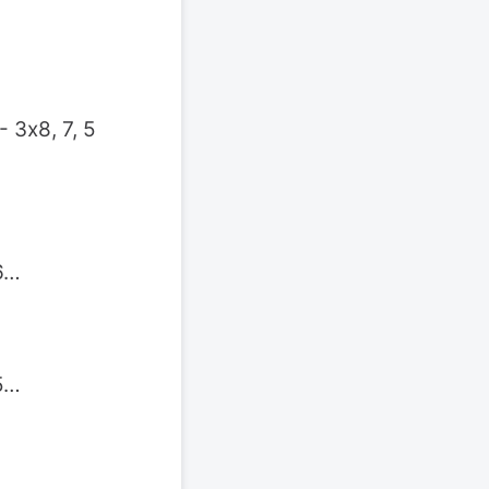
 3х8, 7, 5
6…
5…