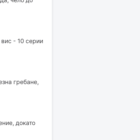
да, чело до
вис - 10 серии
езна гребане,
ение, докато