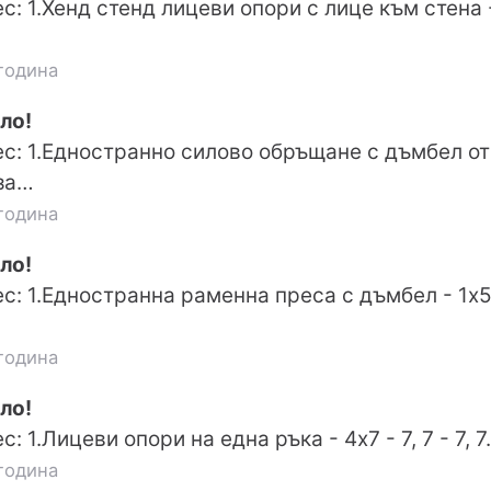
: 1.Хенд стенд лицеви опори с лице към стена -
година
ло!
с: 1.Едностранно силово обръщане с дъмбел от 
за…
година
ло!
с: 1.Едностранна раменна преса с дъмбел - 1х5 
година
ло!
: 1.Лицеви опори на една ръка - 4х7 - 7, 7 - 7, 
година