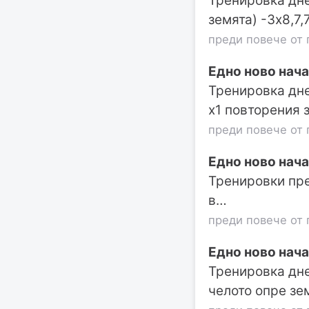
Тренировка дне
земята) -3х8,7,
преди повече от 
Едно ново нача
Тренировка дне
х1 повторения 
преди повече от 
Едно ново нача
Тренировки през
в…
преди повече от 
Едно ново нача
Тренировка дне
челото опре зе