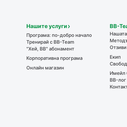
Нашите услуги
BB-Te
Нашата
Програма: по-добро начало
Методъ
Тренирай с BB-Team
Отзиви
"Хей, ВВ" абонамент
Екип
Корпоративна програма
Свобод
Онлайн магазин
Имейл 
BB-лог
Контак