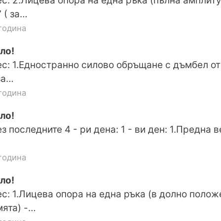
с: 2.Лицева опора на една ръка (пълна амплиту
7 ( за…
година
ло!
с: 1.Едностранно силово обръщане с дъмбел от 
за…
година
ло!
 последните 4 - ри дена: 1 - ви ден: 1.Предна в
година
ло!
с: 1.Лицева опора на една ръка (в долно полож
мята) -…