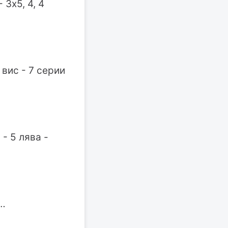
 3х5, 4, 4
вис - 7 серии
- 5 лява -
7…