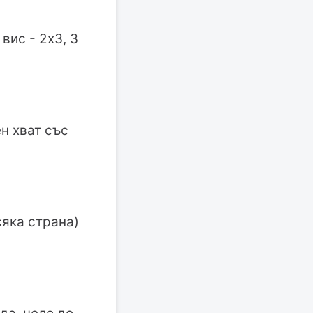
вис - 2х3, 3
н хват със
сяка страна)