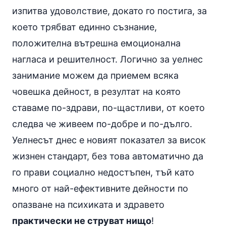
изпитва удоволствие, докато го постига, за
което трябват единно съзнание,
положителна вътрешна емоционална
нагласа и решителност. Логично за уелнес
занимание можем да приемем всяка
човешка дейност, в резултат на която
ставаме по-здрави, по-щастливи, от което
следва че живеем по-добре и по-дълго.
Уелнесът днес е новият показател за висок
жизнен стандарт, без това автоматично да
го прави социално недостъпен, тъй като
много от най-ефективните дейности по
опазване на психиката и здравето
практически не струват нищо
!