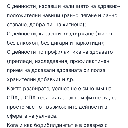
С дейности, касаещи наличието на здравно-
положителни навици (
ранно лягане
и ранно
ставане, добра лична хигиена);
С дейности, касаещи въздържане (живот
без
алкохол
, без
цигари
и
наркотици
);
С дейности по профилактика на здравето
(прегледи, изследвания, профилактичен
прием на доказали здравната си полза
хранителни добавки
) и др.
Както разбирате, уелнес не е синоним на
СПА
, а СПА терапията, както и фитнесът, са
просто част от възможните дейности в
сферата на уелнеса.
Кога и как бодибилдингът е в реазрез с