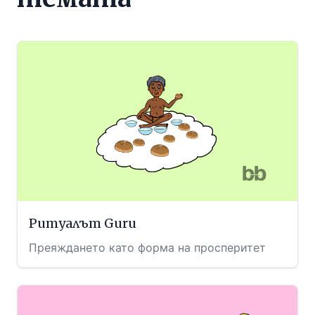
Ритуалът Guru
Преяждането като форма на просперитет