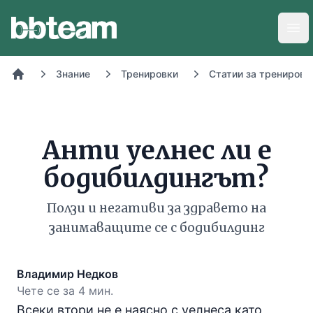
BB-Team
Отв
Знание
Тренировки
Статии за тренировк
Начало
Анти уелнес ли е
бодибилдингът?
Ползи и негативи за здравето на
занимаващите се с бодибилдинг
Владимир Недков
Чете се за 4 мин.
Всеки втори не е наясно с уелнеса като