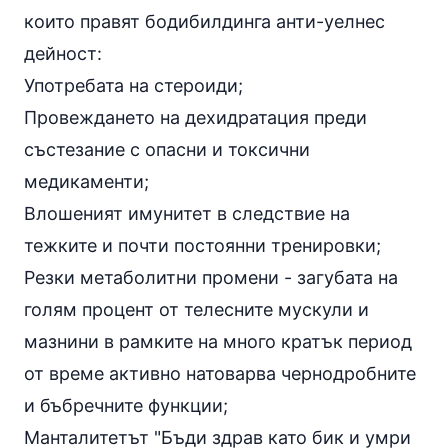
които правят бодибилдинга анти-уелнес
дейност:
Употребата на стероиди;
Провеждането на дехидратация преди
състезание с опасни и токсични
медикаменти;
Влошеният имунитет в следствие на
тежките и почти постоянни тренировки;
Резки метаболитни промени - загубата на
голям процент от телесните мускули и
мазнини в рамките на много кратък период
от време активно натоварва чернодробните
и бъбречните функции;
Манталитетът "Бъди здрав като бик и умри