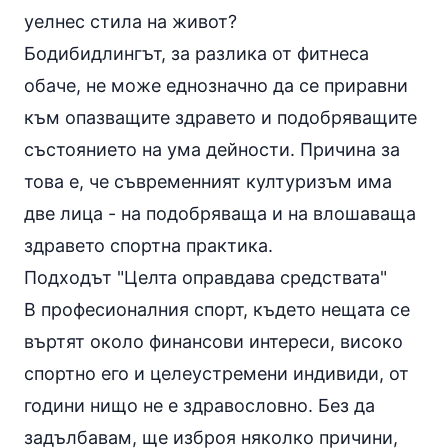
уелнес стила на живот?
Бодибидлингът, за разлика от фитнеса
обаче, не може еднозначно да се приравни
към опазващите здравето и подобряващите
състоянието на ума дейности. Причина за
това е, че съвременният културизъм има
две лица - на подобряваща и на влошаваща
здравето спортна практика.
Подходът "Целта оправдава средствата"
В професионалния спорт, където нещата се
въртят около финансови интереси, високо
спортно его и целеустремени индивиди, от
години нищо не е здравословно. Без да
задълбавам, ще изброя няколко причини,