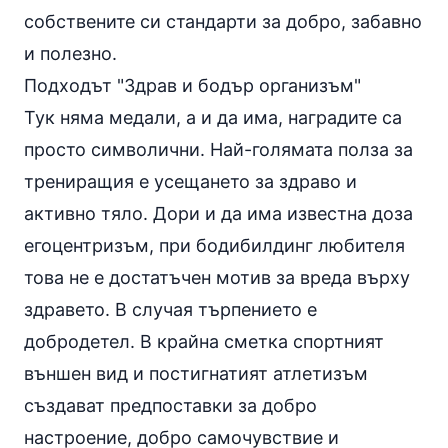
собствените си стандарти за добро, забавно
и полезно.
Подходът "Здрав и бодър организъм"
Тук няма медали, а и да има, наградите са
просто символични. Най-голямата полза за
трениращия е усещането за здраво и
активно тяло. Дори и да има известна доза
егоцентризъм, при бодибилдинг любителя
това не е достатъчен мотив за вреда върху
здравето. В случая търпението е
добродетел. В крайна сметка спортният
външен вид и постигнатият атлетизъм
създават предпоставки за добро
настроение, добро самочувствие и