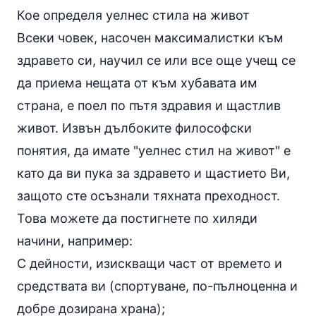
Кое определя уелнес стила на живот
Всеки човек, насочен максималистки към
здравето си, научил се или все още учещ се
да приема нещата от към хубавата им
страна, е поел по пътя здравия и щастлив
живот. Извън дълбоките философски
понятия, да имате "уелнес стил на живот" е
като да ви пука за здравето и щастието Ви,
защото сте осъзнали тяхната преходност.
Това можете да постигнете по хиляди
начини, например:
С дейности, изискващи част от времето и
средствата ви (спортуване, по-пълноценна и
добре дозирана храна);