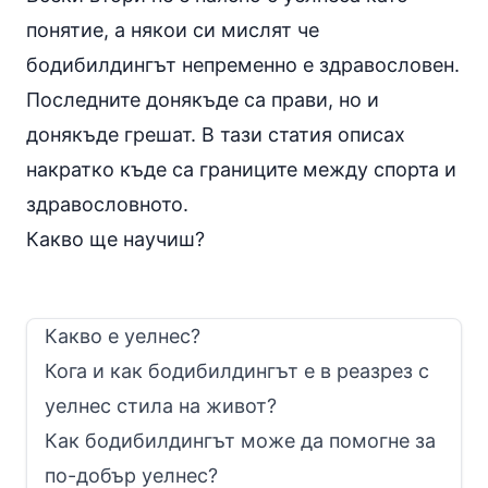
понятие, а някои си мислят че
бодибилдингът непременно е здравословен.
Последните донякъде са прави, но и
донякъде грешат. В тази статия описах
накратко къде са границите между спорта и
здравословното.
Какво ще научиш?
Какво е уелнес?
Кога и как бодибилдингът е в реазрез с
уелнес стила на живот?
Как бодибилдингът може да помогне за
по-добър уелнес?