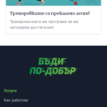
Тренировките са прекалено лесни!
Тренировъчната ми програма не ме
натоварва достатъчно!
Услуги
Как работим