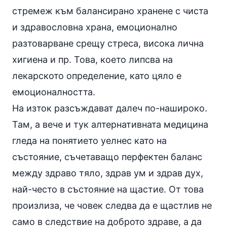
стремеж към балансирано хранене с чиста
и
здравословна храна
, емоционално
разтоварване срещу
стреса
, висока лична
хигиена и пр. Това, което липсва на
лекарското определение, като цяло е
емоционалността.
На изток разсъждават далеч по-нашироко.
Там, а вече и тук алтернативната медицина
гледа на понятието уелнес като на
състояние, съчетаващо перфектен баланс
между здраво тяло, здрав ум и здрав дух,
най-често в състояние на щастие. От това
произлиза, че човек следва да е щастлив не
само в следствие на доброто здраве, а да