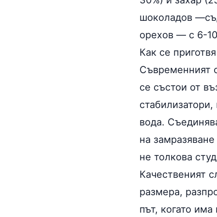
30%) и захар (2
шоколадов —съ
орехов — с 6-
Как се приготв
Съвременният с
се състои от в
стабилизатори,
вода
. Съединяв
на замразяване
не толкова студ
Качественият сл
размера, разпр
път, когато има