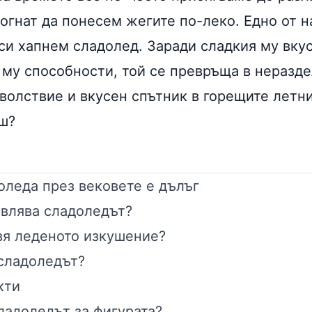
могнат да понесем жегите по-леко. Едно от 
а си хапнем сладолед. Заради сладкия му вкус
му способности, той се превръща в неразде
волствие и вкусен спътник в горещите летни
ш?
оледа през вековете е дълъг
авлява сладоледът?
вя леденото изкушение?
 сладоледът?
кти
ладоледът за фигурата?