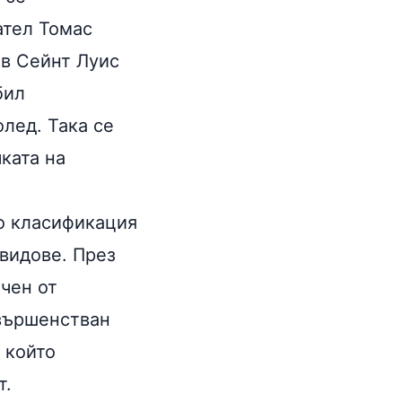
ател Томас
 в Сейнт Луис
бил
лед. Така се
ката на
о класификация
 видове. През
ечен от
ъвършенстван
 който
т.