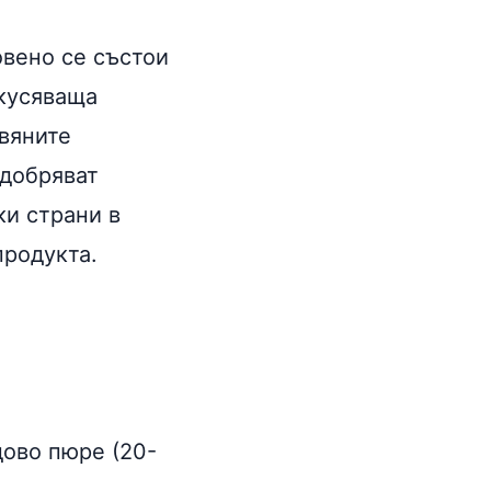
овено се състои
вкусяваща
вяните
одобряват
ки страни в
продукта.
дово пюре (20-