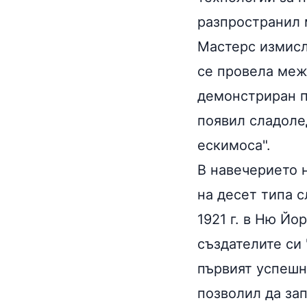
разпространил 
Мастерс измис
се провела меж
демонстриран п
появил сладоле
ескимоса".
В навечерието 
на десет типа 
1921 г. в Ню Йо
създателите си 
първият успешн
позволил да за