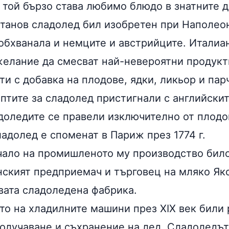
я той бързо става любимо блюдо в знатните 
танов сладолед бил изобретен при Наполеон 
обхванала и немците и австрийците. Италиан
елание да смесват най-невероятни продукт
и с добавка на плодове, ядки, ликьор и пар
птите за сладолед пристигнали с английски
адоледите се правели изключително от плодо
адолед е споменат в Париж през 1774 г.
ало на промишленото му производство било п
нският предприемач и търговец на мляко Як
вата сладоледена фабрика.
то на хладилните машини през ХІХ век били 
получаване и съхранение на лед. Сладоледът