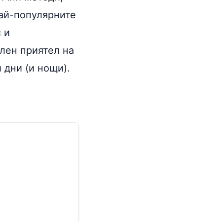
най-популярните
 и
лен приятел на
 дни (и нощи).