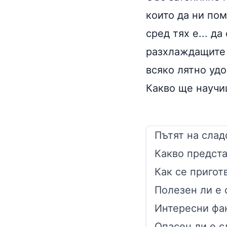
които да ни по
сред тях е... д
разхлаждащите 
всяко лятно удо
Какво ще научи
Пътят на слад
Какво предст
Как се пригот
Полезен ли е
Интересни фа
Опасен ли е с