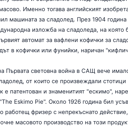
масово. Именно тогава английският изобрет
лил машината за
сладолед
. През 1904 година
дународна изложба на сладоледа, на която 
ървият автомат за вафлени кофички за сладо
дът в кофички или фунийки, наричан "кифлич
на Първата световна война в САЩ вече имал
сладолед, от които се произвеждали стотици
рк е патентован и знаменитият "ескимо", нар
"The Eskimo Pie". Около 1926 година бил ус
о работещ фризер с непрекъснато действие,
почне масовото производство на този продук