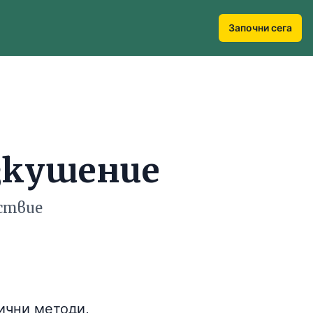
Започни сега
зкушение
лствие
ични методи,