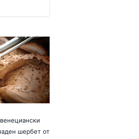
 венециански
ладен шербет от