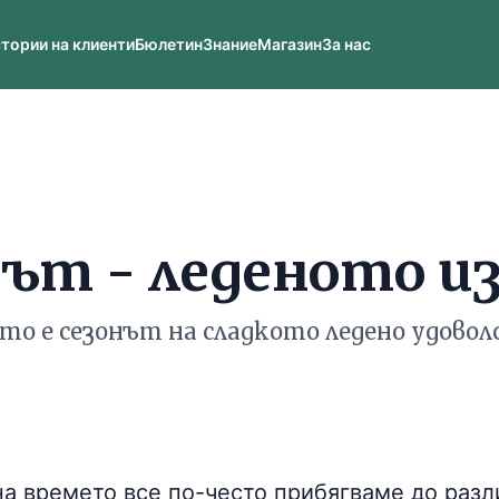
тории на клиенти
Бюлетин
Знание
Магазин
За нас
дът - леденото и
о е сезонът на сладкото ледено удово
на времето все по-често прибягваме до разл