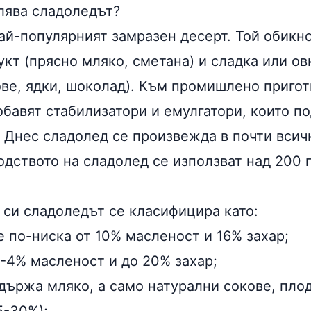
лява сладоледът?
ай-популярният замразен десерт. Той обикн
кт (
прясно мляко
, сметана) и сладка или о
ове, ядки, шоколад). Към промишлено пригот
обавят стабилизатори и емулгатори, които п
. Днес сладолед се произвежда в почти всич
одството на сладолед се използват над 200 
 си сладоледът се класифицира като:
е по-ниска от 10% масленост и 16%
захар
;
-4% масленост и до 20% захар;
държа мляко, а само
натурални сокове
, пло