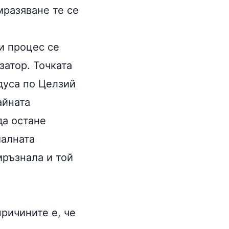
мразяване те се
зи процес се
затор. Точката
дуса по Целзий
айната
да остане
малната
мръзнала и той
причините е, че