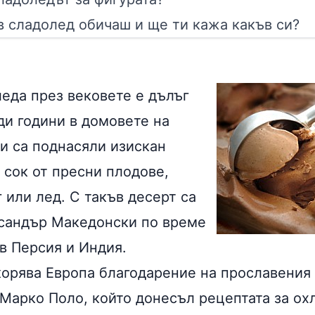
 сладолед обичаш и ще ти кажа какъв си?
леда през вековете е дълъг
ди години в домовете на
ци са поднасяли изискан
 сок от пресни плодове,
 или лед. С такъв десерт са
сандър Македонски по време
в Персия и Индия.
орява Европа благодарение на прославения
Марко Поло, който донесъл рецептата за ох