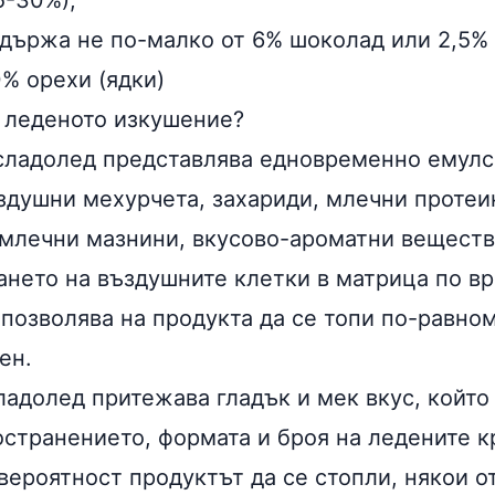
5-30%);
държа не по-малко от 6% шоколад или 2,5%
10%
орехи
(ядки)
я леденото изкушение?
ладолед представлява едновременно емулси
ъздушни мехурчета, захариди, млечни протеи
 млечни мазнини, вкусово-ароматни веществ
ането на въздушните клетки в матрица по в
 позволява на продукта да се топи по-равно
ен.
адолед притежава гладък и мек вкус, който 
остранението, формата и броя на ледените к
 вероятност продуктът да се стопли, някои о