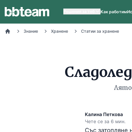
BB-Team
Решения за теб
Как работим
Ис
Знание
Хранене
Статии за хранене
Начало
Сладоле
Лятот
Калина Петкова
Чете се за 6 мин.
Със затопляне 