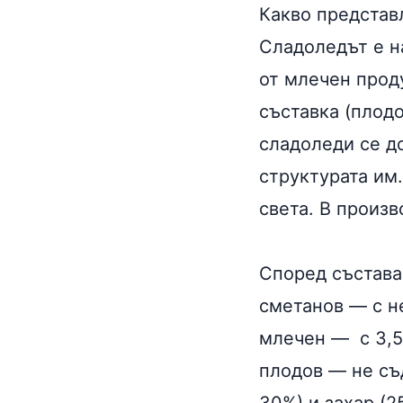
Какво представ
Сладоледът е н
от млечен проду
съставка (плод
сладоледи се д
структурата им
света. В произв
Според състава
сметанов — с н
млечен — с 3,5
плодов — не съ