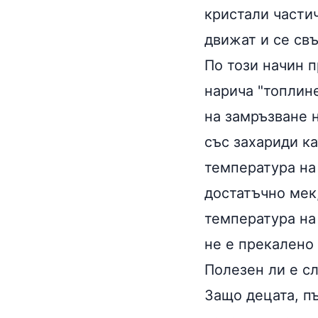
кристали частич
движат и се св
По този начин п
нарича "топлин
на замръзване 
със захариди ка
температура на 
достатъчно мек
температура на 
не е прекалено
Полезен ли е с
Защо децата, пъ