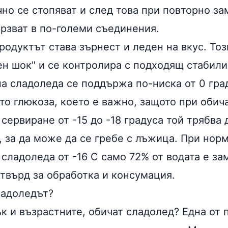
но се стопяват и след това при повторно за
ързват в по-големи съединения.
родуктът става зърнест и леден на вкус. То
ен шок" и се контролира с подходящ стабили
на сладоледа се поддържа по-ниска от 0 гра
то глюкоза, което е важно, защото при обич
сервиране от -15 до -18 градуса той трябва 
, за да може да се гребе с лъжица. При нор
сладоледа от -16 С само 72% от водата е за
 твърд за обработка и консумация.
ладоледът?
к и възрастните, обичат сладолед? Една от 