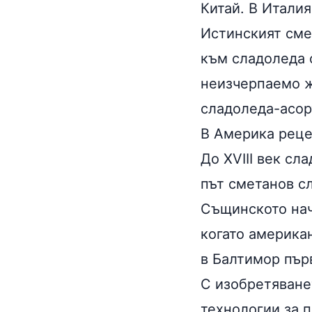
Китай. В Итали
Истинският сме
към сладоледа 
неизчерпаемо ж
сладоледа-асорт
В Америка реце
До XVIII век сл
път сметанов сл
Същинското нач
когато америка
в Балтимор пър
С изобретяване
технологии за 