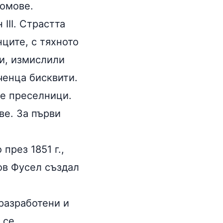
домове.
ІІІ. Страстта
ците, с тяхното
и, измислили
ченца бисквити.
те преселници.
ве. За първи
рез 1851 г.,
ов Фусел създал
разработени и
 се