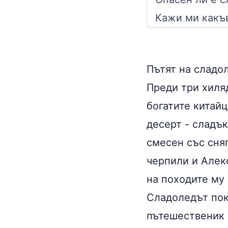
Кажи ми какъв
Пътят на сладо
Преди три хиля
богатите китай
десерт - сладък
смесен със сняг
черпили и Алек
на походите му 
Сладоледът пок
пътешественик 