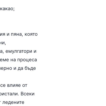
какао
;
я и пяна, която
ни,
а, емулгатори и
реме на процеса
мерно и да бъде
се влияе от
ристали. Всеки
т ледените