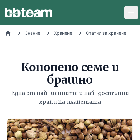
BB-Team
Отв
Знание
Хранене
Статии за хранене
Начало
Конопено семе и
брашно
Една от най-ценните и най-достъпни
храни на планетата