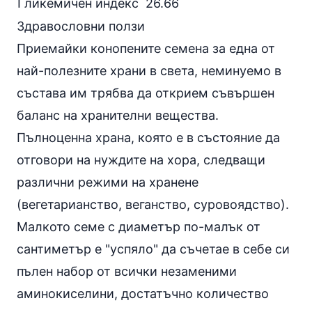
Гликемичен индекс
26.66
Здравословни ползи
Приемайки конопените семена за една от
най-полезните храни в света, неминуемо в
състава им трябва да открием съвършен
баланс на хранителни вещества.
Пълноценна храна, която е в състояние да
отговори на нуждите на хора, следващи
различни режими на хранене
(
вегетарианство
,
веганство
, суровоядство).
Малкото семе с диаметър по-малък от
сантиметър е "успяло" да съчетае в себе си
пълен набор от всички незаменими
аминокиселини
, достатъчно количество