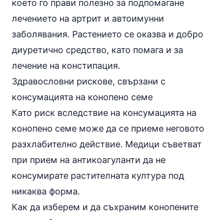
което го прави полезно за подпомагане
лечението на артрит и автоимунни
заболявания. Растението се оказва и добро
диуретично средство, като помага и за
лечение на
констипация
.
Здравословни рискове, свързани с
консумацията на конопено семе
Като риск вследствие на консумацията на
конопено семе може да се приеме неговото
разхлабително действие. Медици съветват
при прием на антикоагуланти да не
консумирате растителната култура под
никаква форма.
Как да изберем и да съхраним конопените