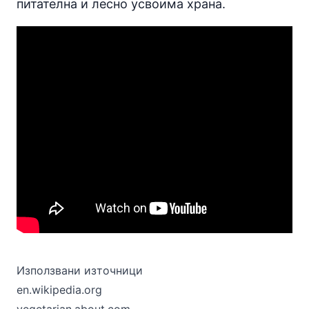
питателна и лесно усвоима храна.
Използвани източници
en.wikipedia.org
vegetarian.about.com