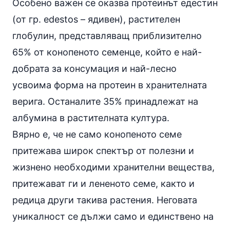
Особено важен се оказва протеинът едестин
(от гр. edestos – ядивен), растителен
глобулин, представляващ приблизително
65% от конопеното семенце, който е най-
добрата за консумация и най-лесно
усвоима форма на протеин в хранителната
верига. Останалите 35% принадлежат на
албумина в растителната култура.
Вярно е, че не само конопеното семе
притежава широк спектър от полезни и
жизнено необходими хранителни вещества,
притежават ги и лененото семе, както и
редица други такива растения. Неговата
уникалност се дължи само и единствено на