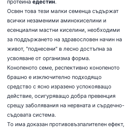
протеина
едестин
.
Освен това тези малки семенца съдържат
всички незаменими аминокиселини и
есенциални мастни киселини, необходими
за поддържането на здравословен начин на
живот, "поднесени" в лесно достъпна за
усвояване от организма форма.
Конопеното семе, респективно конопеното
брашно е изключително подходящо
средство с ясно изразено успокояващо
действие, осигуряващо добра превенция
срещу заболявания на нервната и сърдечно-
съдовата система.
То има доказан противовъзпалителен ефект,