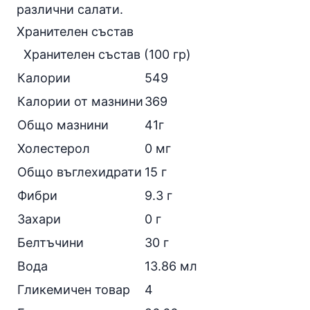
различни салати.
Хранителен състав
Хранителен състав (100 гр)
Калории
549
Калории от мазнини
369
Общо мазнини
41г
Холестерол
0 мг
Общо въглехидрати
15 г
Фибри
9.3 г
Захари
0 г
Белтъчини
30 г
Вода
13.86 мл
Гликемичен товар
4