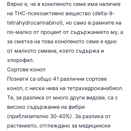
Вярно е, че в конопеното семе има наличие
на THC-психоактивно вещество (delta-9-
tetrahydrocannabinol), но само в рамките на
по-малко от процент от съдържанието му, а
за сметка на това конопеното семе е едно
от малкото семена, което съдържа и
хлорофил.
Сортове коноп
Познати са общо 41 различни сортове
коноп, с ниски нива на тетрахидроканабиол.
Те, за разлика от много други видове, са с
високо съдържание на
фибри
(приблизително 30-40%). За разлика от
растението, отглеждано за медицински