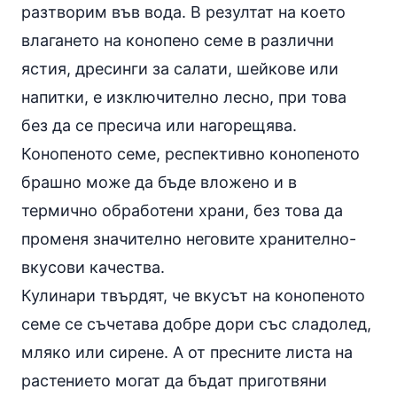
разтворим във вода. В резултат на което
влагането на конопено семе в различни
ястия, дресинги за салати, шейкове или
напитки, е изключително лесно, при това
без да се пресича или нагорещява.
Конопеното семе, респективно конопеното
брашно може да бъде вложено и в
термично обработени храни, без това да
променя значително неговите хранително-
вкусови качества.
Кулинари твърдят, че вкусът на конопеното
семе се съчетава добре дори със
сладолед
,
мляко или сирене. А от пресните листа на
растението могат да бъдат приготвяни