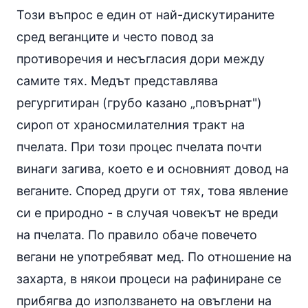
Този въпрос е един от най-дискутираните
сред веганците и често повод за
противоречия и несъгласия дори между
самите тях.
Медът
представлява
регургитиран (грубо казано „повърнат")
сироп от храносмилателния тракт на
пчелата. При този процес пчелата почти
винаги загива, което е и основният довод на
веганите. Според други от тях, това явление
си е природно - в случая човекът не вреди
на пчелата. По правило обаче повечето
вегани не употребяват мед. По отношение на
захарта, в някои процеси на рафиниране се
прибягва до използването на овъглени на