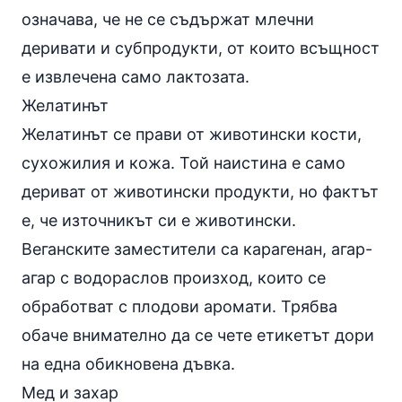
означава, че не се съдържат млечни
деривати и субпродукти, от които всъщност
е извлечена само лактозата.
Желатинът
Желатинът се прави от животински кости,
сухожилия и кожа. Той наистина е само
дериват от животински продукти, но фактът
е, че източникът си е животински.
Веганските заместители са карагенан, агар-
агар с водораслов произход, които се
обработват с плодови аромати. Трябва
обаче внимателно да се чете етикетът дори
на една обикновена
дъвка
.
Мед и захар