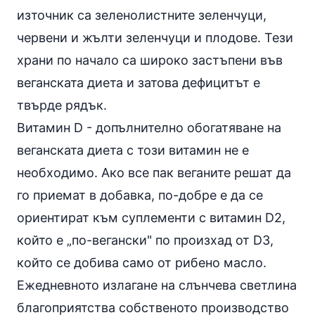
източник са зеленолистните зеленчуци,
червени и жълти зеленчуци и плодове. Тези
храни по начало са широко застъпени във
веганската диета и затова дефицитът е
твърде рядък.
Витамин D - допълнително обогатяване на
веганската диета с този витамин не е
необходимо. Ако все пак веганите решат да
го приемат в добавка, по-добре е да се
ориентират към суплементи с витамин D2,
който е „по-вегански" по произхад от D3,
който се добива само от
рибено масло
.
Ежедневното излагане на слънчева светлина
благоприятства собственото производство