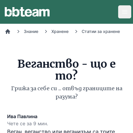
BB-Team
Отв
Знание
Хранене
Статии за хранене
Начало
Веганство - що е
то?
Грижа за себе си ... отвъд границите на
разума?
Ива Павлина
Чете се за 9 мин.
Веган, веганство или веганизъм са трите