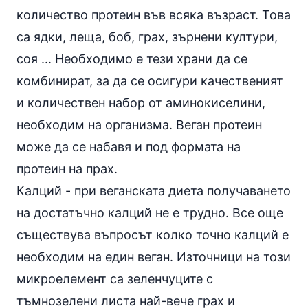
количество протеин във всяка възраст. Това
са ядки,
леща
, боб, грах, зърнени култури,
соя
... Необходимо е тези храни да се
комбинират, за да се осигури качественият
и количествен набор от
аминокиселини
,
необходим на организма.
Веган протеин
може да се набавя и под формата на
протеин на прах.
Калций - при веганската диета получаването
на достатъчно калций не е трудно. Все още
съществува въпросът колко точно калций е
необходим на един веган. Източници на този
микроелемент са зеленчуците с
тъмнозелени листа най-вече грах и