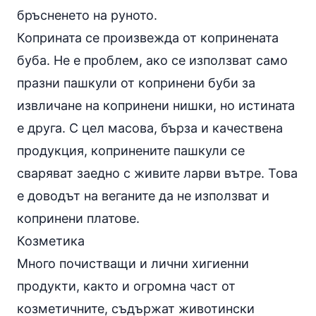
бръсненето на руното.
Коприната се произвежда от копринената
буба. Не е проблем, ако се използват само
празни пашкули от копринени буби за
извличане на копринени нишки, но истината
е друга. С цел масова, бърза и качествена
продукция, копринените пашкули се
сваряват заедно с живите ларви вътре. Това
е доводът на веганите да не използват и
копринени платове.
Козметика
Много почистващи и лични хигиенни
продукти, както и огромна част от
козметичните, съдържат животински