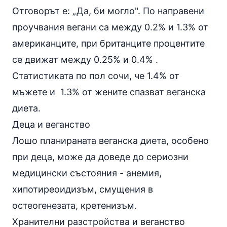
Отговорът е: „Да, би могло". По направени
проучвания вегани са между 0.2% и 1.3% от
американците, при британците процентите
се движат между 0.25% и 0.4% .
Статистиката по пол сочи, че 1.4% от
мъжете и 1.3% от жените спазват веганска
диета.
Деца и
веганство
Лошо планираната веганска диета, особено
при деца, може да доведе до сериозни
медицински състояния - анемия,
хипотиреоидизъм, смущения в
остеогенезата, кретенизъм.
Хранителни разстройства и веганство