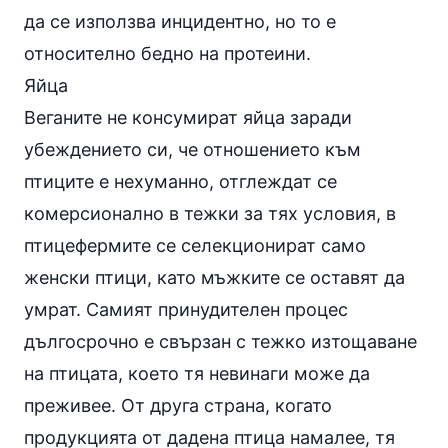
да се използва инцидентно, но то е
относително бедно на протеини.
Яйца
Веганите не консумират
яйца
заради
убеждението си, че отношението към
птиците е нехуманно, отглеждат се
комерсионално в тежки за тях условия, в
птицефермите се селекционират само
женски птици, като мъжките се оставят да
умрат. Самият принудителен процес
дългосрочно е свързан с тежко изтощаване
на птицата, което тя невинаги може да
преживее. От друга страна, когато
продукцията от дадена птица намалее, тя