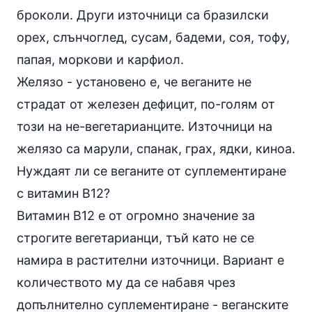
броколи
. Други източници са бразилски
орех,
слънчоглед
, сусам,
бадеми
, соя, тофу,
папая
, моркови и карфиол.
Желязо - установено е, че веганите не
страдат от железен дефицит, по-голям от
този на не-вегетарианците. Източници на
желязо са марули, спанак,
грах
, ядки, киноа.
Нуждаят ли се веганите от суплементиране
с витамин B12?
Витамин B12 е от огромно значение за
строгите вегетарианци, тъй като не се
намира в растителни източници. Вариант е
количеството му да се набавя чрез
допълнително суплементиране - веганските