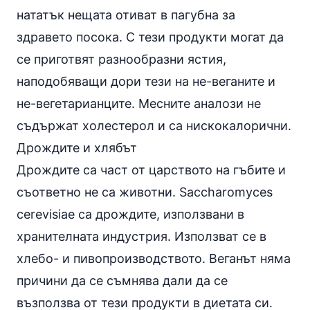
нататък нещата отиват в пагубна за
здравето посока. С тези продукти могат да
се приготвят разнообразни ястия,
наподобяващи дори тези на не-веганите и
не-вегетарианците. Месните аналози не
съдържат холестерол и са нискокалорични.
Дрождите и хлябът
Дрождите са част от царството на гъбите и
съответно не са животни. Saccharomyces
cerevisiae са дрождите, използвани в
хранителната индустрия. Използват се в
хлебо- и пивопроизводството. Веганът няма
причини да се съмнява дали да се
възползва от тези продукти в диетата си.