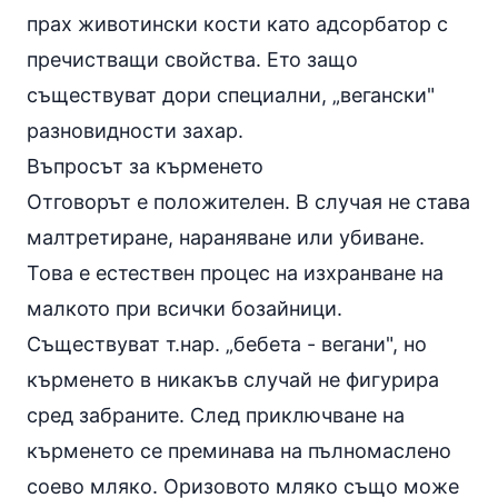
прах животински кости като адсорбатор с
пречистващи свойства. Ето защо
съществуват дори специални, „вегански"
разновидности захар.
Въпросът за кърменето
Отговорът е положителен. В случая не става
малтретиране, нараняване или убиване.
Това е естествен процес на изхранване на
малкото при всички бозайници.
Съществуват т.нар. „бебета - вегани", но
кърменето в никакъв случай не фигурира
сред забраните. След приключване на
кърменето се преминава на пълномаслено
соево мляко. Оризовото мляко също може