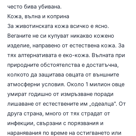
често бива убивана.
Кожа, вълна и коприна
За животинската кожа всичко е ясно.
Веганите не си купуват никакво кожено
изделие, направено от естествена кожа. За
тях алтернативата е еко-кожа. Вълната при
природните обстоятелства е достатъчна,
колкото да защитава овцата от външните
атмосферни условия. Около 1 милион овце
умират годишно от измръзване поради
лишаване от естествените им „одеалца". От
друга страна, много от тях страдат от
инфекции, свързани с порязвания и
наранявания по време на остигването или