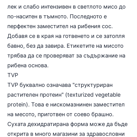
лек и слабо интензивен в светлото мисо до
по-наситен в тъмното. Последното е
перфектен заместител на рибения сос.
Добавя се в края на готвенето и се затопля
бавно, без да завира. Етикетите на мисото
трябва да се проверяват за съдържание на
рибена основа.
TVP
TVP буквално означава "структуриран
растителен протеин
" (texturized vegetable
protein). Това е нискомазнинен заместител
на месото, приготвен от соево брашно.
Сухата дехидратирана форма може да бъде
открита в много магазини за здравословни