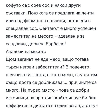
кофуто със соев сос и някои други
съставки. Понякога се предлага на ленти
или под формата а пръчици, потопени в
специален сос. Сейтанът е много успешен
заместител на месото - идеален е за
сандвичи, дори за барбекю!
Аналози на месото
Щом веганът не яде месо, защо тогава
търси негови забестители? В повечето
случаи те изглеждат като месо, вкусът им
също доста се доближава ... причините са
много. На първо място - това са добри
източници на протеин, който иначе би бил
дефицитен в диетата на един веган, а оттук