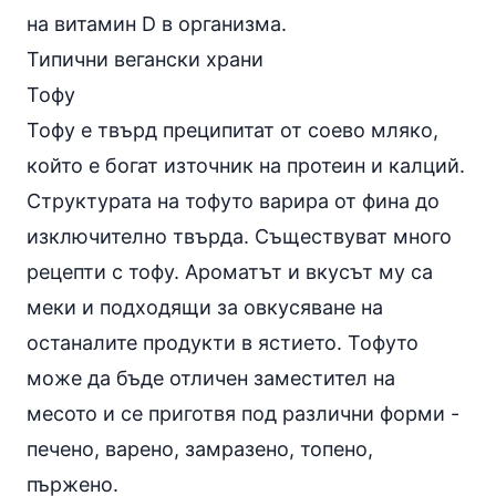
на витамин D в организма.
Типични вегански храни
Тофу
Тофу е твърд преципитат от соево мляко,
който е богат източник на протеин и калций.
Структурата на тофуто варира от фина до
изключително твърда. Съществуват много
рецепти с тофу. Ароматът и вкусът му са
меки и подходящи за овкусяване на
останалите продукти в ястието. Тофуто
може да бъде отличен заместител на
месото и се приготвя под различни форми -
печено, варено, замразено, топено,
пържено.