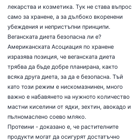
лекарства и козметика. Тук не става въпрос
само за хранене, а за дълбоко вкоренени
убеждения и непристъпни принципи.
Веганската диета безопасна ли е?
Американската Асоциация по хранене
изразява позиция, че веганската диета
трябва да бъде добре планирана, както
всяка друга диета, за да е безопасна. Тъй
като този режим е нискомазнинен, много
важно е набавянето на нужното количество
мастни киселини
от ядки,
зехтин
, авокадо и
пълномаслено соево мляко.
Протеини - доказано е, че растителните
продукти могат да осигурят достатъчно