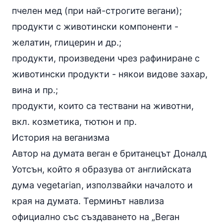
пчелен
мед
(при най-строгите вегани);
продукти с животински компоненти -
желатин, глицерин и др.;
продукти, произведени чрез рафиниране с
животински продукти - някои видове захар,
вина и пр.;
продукти, които са тествани на животни,
вкл. козметика, тютюн и пр.
История на веганизма
Автор на думата веган е британецът Доналд
Уотсън, който я образува от английската
дума vegetarian, използвайки началото и
края на думата. Терминът навлиза
официално със създаването на „Веган