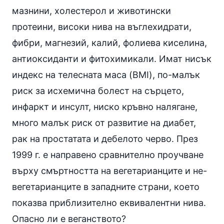
мазнини
, холестерол и животински
протеини, високи нива на въглехидрати,
фибри
, магнезий, калий,
фолиева киселина
,
антиоксиданти
и фитохимикали. Имат нисък
индекс на телесната маса (BMI), по-малък
риск за исхемична болест на сърцето,
инфаркт и
инсулт
, ниско
кръвно налягане
,
много малък риск от развитие на
диабет
,
рак на простатата и дебелото черво. През
1999 г. е направено сравнително проучване
върху смъртността на вегетарианците и не-
вегетарианците в западните страни, което
показва приблизително еквивалентни нива.
Опасно ли е веганството?