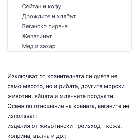
Сейтан и кофу
Дрождите и хлябът
Веганско сирене
Желатинът
Мед и захар
Изключват от хранителната си диета не
само
месото
, но и
рибата
, другите морски
животни,
яйцата
и
млечните продукти
.
Освен по отношение на храната, веганите не
използват:
изделия от животински произход - кожа,
коприна, вълна и др.;