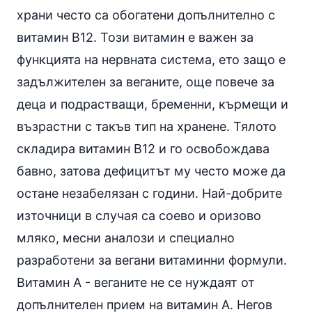
храни често са обогатени допълнително с
витамин В12. Този витамин е важен за
функцията на нервната система, ето защо е
задължителен за веганите, още повече за
деца и подрастващи, бременни, кърмещи и
възрастни с такъв тип на хранене. Тялото
складира витамин В12 и го освобождава
бавно, затова дефицитът му често може да
остане незабелязан с години. Най-добрите
източници в случая са соево и оризово
мляко, месни аналози и специално
разработени за вегани витаминни формули.
Витамин A - веганите не се нуждаят от
допълнителен прием на витамин А. Негов