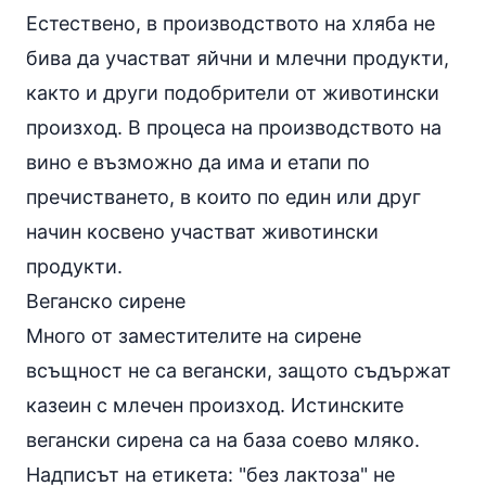
Естествено, в производството на хляба не
бива да участват яйчни и млечни продукти,
както и други подобрители от животински
произход. В процеса на производството на
вино е възможно да има и етапи по
пречистването, в които по един или друг
начин косвено участват животински
продукти.
Веганско сирене
Много от заместителите на сирене
всъщност не са вегански, защото съдържат
казеин с млечен произход. Истинските
вегански сирена са на база соево мляко.
Надписът на етикета: "без
лактоза
" не