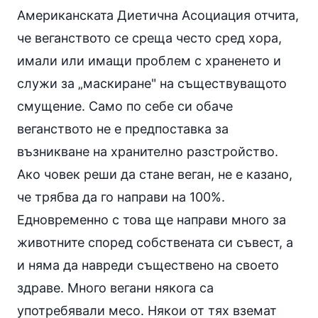
Американската Диетична Асоциация отчита,
че веганството се среща често сред хора,
имали или имащи проблем с храненето и
служи за „маскиране" на съществуващото
смущение. Само по себе си обаче
веганството не е предпоставка за
възникване на хранително разстройство.
Ако човек реши да стане веган, не е казано,
че трябва да го направи на 100%.
Едновременно с това ще направи много за
животните според собствената си съвест, а
и няма да навреди съществено на своето
здраве. Много вегани някога са
употребявали месо. Някои от тях вземат