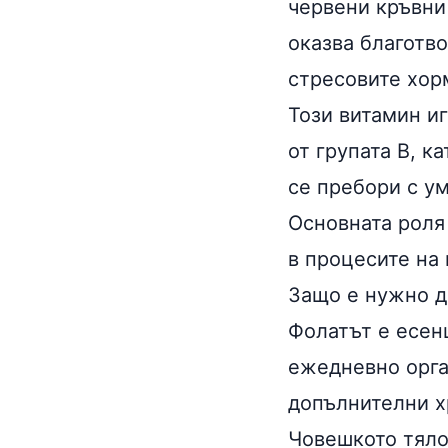
червени кръвни
оказва благотв
стресовите
хор
Този витамин и
от групата В, к
се пребори с ум
Основната роля
в процесите на
Защо е нужно 
Фолатът е есен
ежедневно орга
допълнителни
х
Човешкото тяло