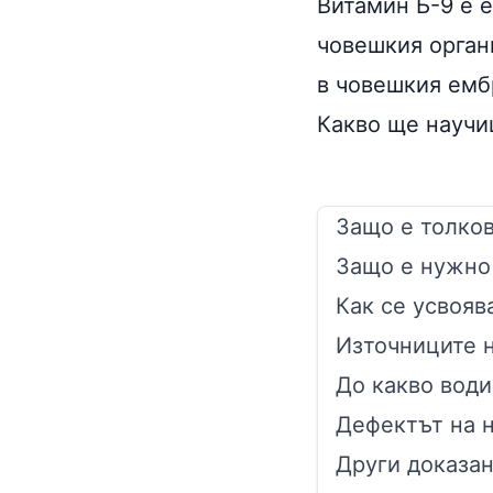
Витамин Б-9 е 
човешкия орган
в човешкия емб
Какво ще научи
Защо е толко
Защо е нужно
Как се усвояв
Източниците 
До какво води
Дефектът на н
Други доказан