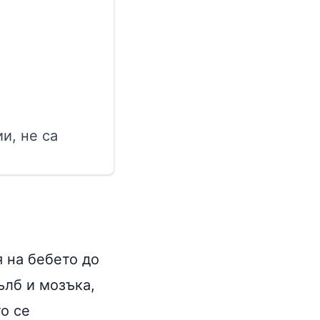
и, не са
 на бебето до
ълб и мозъка,
о се