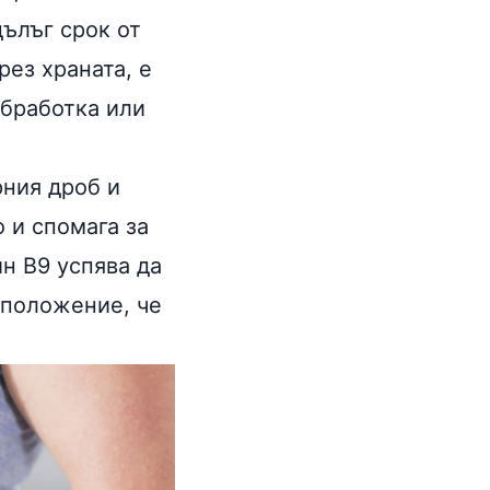
дълъг срок от
рез храната, е
обработка или
рния дроб
и
о и спомага за
н В9 успява да
 положение, че