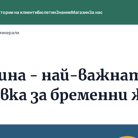
тории на клиенти
Бюлетин
Знание
Магазин
За нас
минерали
лина - най-важна
вка за бременни