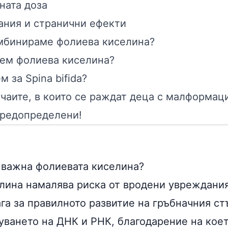
ната доза
ания и странични ефекти
омбинираме фолиева киселина?
ием фолиева киселина?
м за Spina bifida?
чаите, в които се раждат деца с малформаци
предопределени!
 важна фолиевата киселина?
лина намалява риска от вродени увреждания
га за правилното развитие на гръбначния ст
уването на ДНК и РНК, благодарение на коет