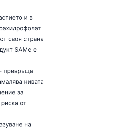
астието и в
трахидрофолат
от своя страна
одукт SAMe е
 - превръща
амалява нивата
чение за
 риска от
азуване на