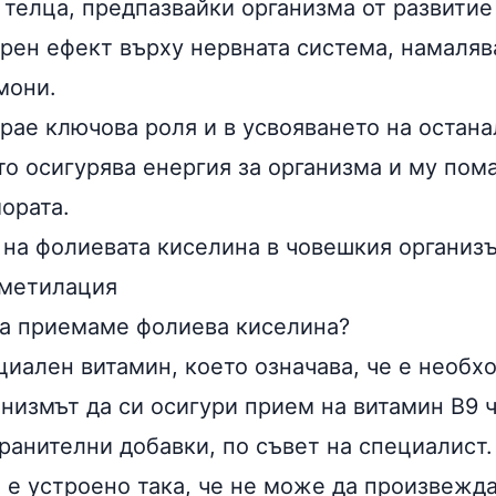
 телца, предпазвайки организма от развитие
орен ефект върху нервната система, намаляв
мони
.
грае ключова роля и в усвояването на остан
ато осигурява енергия за организма и му пом
ората.
 на фолиевата киселина в човешкия организъ
 метилация
да приемаме
фолиева киселина
?
циален витамин, което означава, че е необх
низмът да си осигури прием на витамин В9 ч
ранителни добавки
, по съвет на специалист.
 е устроено така, че не може да произвежд