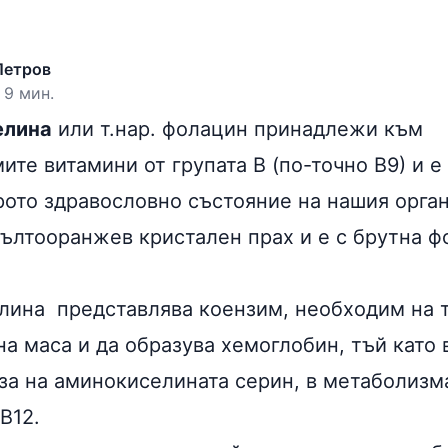
Петров
 9 мин.
елина
или т.нар. фолацин принадлежи към
те витамини от групата В (по-точно В9) и е
рото здравословно състояние на нашия орга
ълтооранжев кристален прах и е с брутна ф
лина представлява коензим, необходим на т
на маса и да образува хемоглобин, тъй като
еза на аминокиселината серин, в метаболизм
В12.