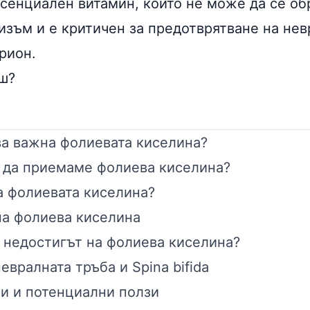
есенциален витамин, който не може да се об
изъм и е критичен за предотврятване на не
рион.
ш?
ва важна фолиевата киселина?
 да приемаме фолиева киселина?
а фолиевата киселина?
на фолиева киселина
 недостигът на фолиева киселина?
евралната тръба и Spina bifida
и и потенциални ползи