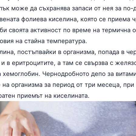
пък може да съхранява запаси от нея за по-
вената фолиева киселина, която се приема ч
уби своята активност по време на термична 
овия на стайна температура.
лина, постъпвайки в организма, попада в
че
 и в еритроцитите, а там се свързва с желяз
 хемоглобин. Чернодробното депо за витами
 на организма за период от три месеца, при
ратен приемът на киселината.