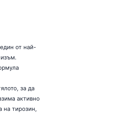
 един от най-
низъм.
ормула
ялото, за да
 взима активно
а на тирозин,