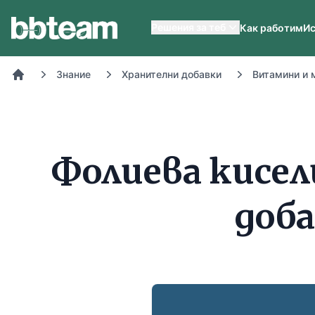
BB-Team
Решения за теб
Как работим
Ис
Знание
Хранителни добавки
Витамини и 
Начало
Фолиева кисе
доба