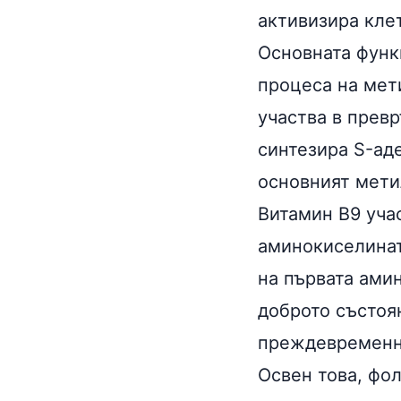
активизира кле
Основната функ
процеса на мет
участва в прев
синтезира S-ад
основният мети
Витамин В9 уча
аминокиселина
на първата амин
доброто състоя
преждевременн
Освен това, фо