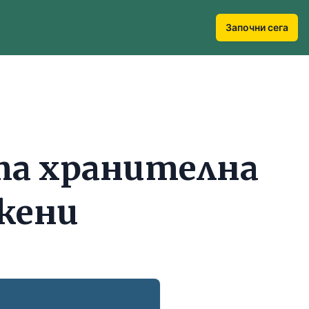
Започни сега
та хранителна
 жени