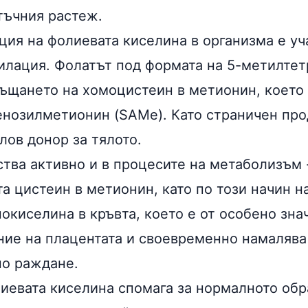
тъчния растеж.
ция на фолиевата киселина в организма е уч
илация. Фолатът под формата на 5-метилте
ръщането на хомоцистеин в метионин, което 
енозилметионин (SAMe). Като страничен пр
лов донор за тялото.
ства активно и в процесите на метаболизъм
та
цистеин в метионин, като по този начин н
окиселина в кръвта, което е от особено зна
ние на плацентата и своевременно намалява
о раждане.
лиевата киселина спомага за нормалното обр