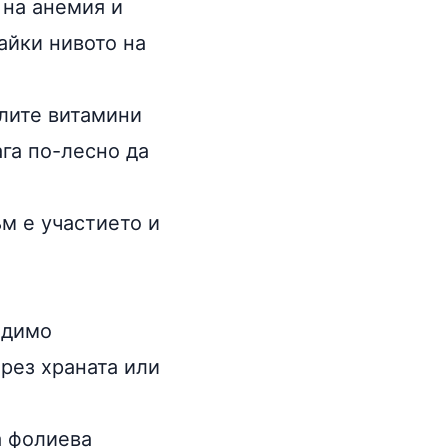
 на
анемия
и
айки нивото на
алите
витамини
ага по-лесно да
м е участието и
одимо
рез храната или
а фолиева