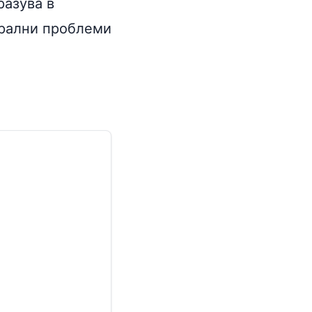
разува в
врални проблеми