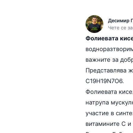
Десимир 
Чете се за
Фолиевата кис
водноразтворими
важните за доб
Представлява ж
C19H19N7O6.
Фолиевата кисе
натрупа мускул
участие в синт
витамините С и 