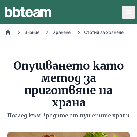
BB-Team
Отв
Знание
Хранене
Статии за хранене
Начало
Опушването като
метод за
приготвяне на
храна
Поглед към вредите от пушените храни