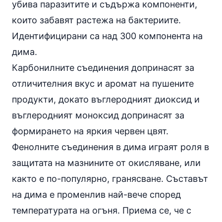
убива паразитите и съдържа компоненти,
които забавят растежа на бактериите.
Идентифицирани са над 300 компонента на
дима.
Карбонилните съединения допринасят за
отличителния вкус и аромат на пушените
продукти, докато въглеродният диоксид и
въглеродният моноксид допринасят за
формирането на яркия червен цвят.
Фенолните съединения в дима играят роля в
защитата на мазнините от окисляване, или
както е по-популярно, гранясване. Съставът
на дима е променлив най-вече според
температурата на огъня. Приема се, че с