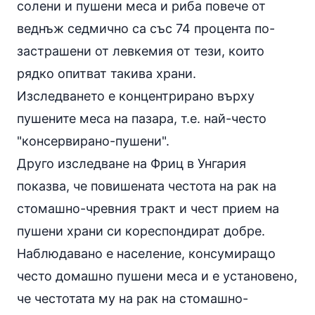
солени и пушени меса и риба повече от
веднъж седмично са със 74 процента по-
застрашени от левкемия от тези, които
рядко опитват такива храни.
Изследването е концентрирано върху
пушените меса на пазара, т.е. най-често
"консервирано-пушени".
Друго изследване на Фриц в Унгария
показва, че повишената честота на рак на
стомашно-чревния тракт и чест прием на
пушени храни си кореспондират добре.
Наблюдавано е население, консумиращо
често домашно пушени меса и е установено,
че честотата му на рак на стомашно-