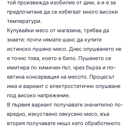
той произвежда изобилие от дим, а и е за
предпочитане да се избягват много високи
температури.
Купувайки месо от магазина, трябва да
знаете: почти нямате шанс да купите
истинско пушено месо. Днес опушването не
е точно това, което е било. Пушенето се
имитира по химичен път, чрез бърза и по–
евтина консервация на месото. Процесът
има и вариант с електростатично опушване
под високо напрежение.
В първия вариант получавате значително по-
вредно, изкуствено овкусено месо, във
втория получавате нещо като обработеното