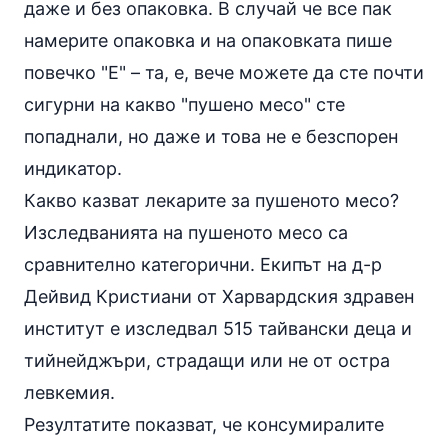
даже и без опаковка. В случай че все пак
намерите опаковка и на опаковката пише
повечко "Е" – та, е, вече можете да сте почти
сигурни на какво "пушено месо" сте
попаднали, но даже и това не е безспорен
индикатор.
Какво казват лекарите за пушеното месо?
Изследванията на пушеното месо са
сравнително категорични. Екипът на д-р
Дейвид Кристиани от Харвардския здравен
институт е изследвал 515 тайвански деца и
тийнейджъри, страдащи или не от остра
левкемия.
Резултатите показват, че консумиралите