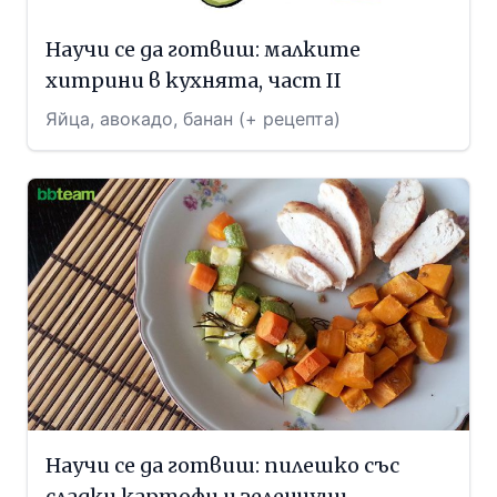
Научи се да готвиш: малките
хитрини в кухнята, част II
Яйца, авокадо, банан (+ рецепта)
Научи се да готвиш: пилешко със
сладки картофи и зеленчуци