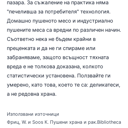
пазара. За съжаление на практика няма
"печеливша за потребителя" технология.
Домашно пушеното месо и индустриално
пушените меса са вредни по различен начин.
Съответно нека не бъдем крайни в
преценката и да не ги спираме или
забраняваме, защото всъщност тяхната
вреда е не толкова доказана, колкото
статистически установена. Ползвайте ги
умерено, като това, което те са: деликатеси,
а не редовна храна.
Използвани източници
Фриц, W. и Soos К. Пушени храна и рак.Bibliotheca