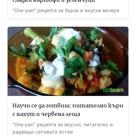
"One-pan" рецепта за бърза и вкусна вечеря
Научи се да готвиш: питателно къри
с нахут и червена леща
"One pan" рецепта за вкусно, питателно и
радващо сетивата ястие