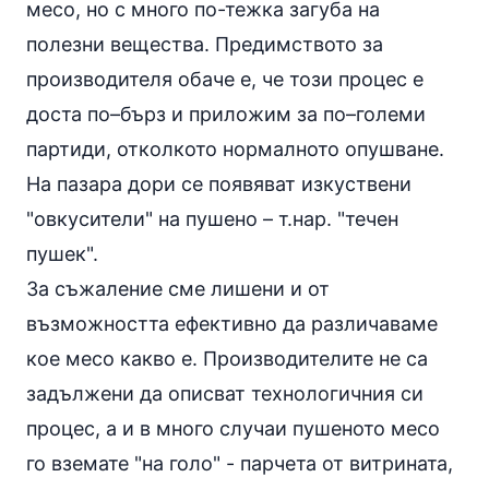
месо, но с много по-тежка загуба на
полезни вещества. Предимството за
производителя обаче е, че този процес е
доста по–бърз и приложим за по–големи
партиди, отколкото нормалното опушване.
На пазара дори се появяват изкуствени
"овкусители" на пушено – т.нар. "течен
пушек".
За съжаление сме лишени и от
възможността ефективно да различаваме
кое месо какво е. Производителите не са
задължени да описват технологичния си
процес, а и в много случаи пушеното месо
го вземате "на голо" - парчета от витрината,