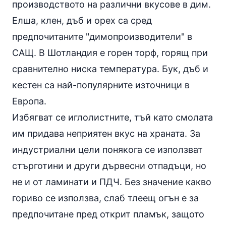
производството на различни вкусове в дим.
Елша, клен, дъб и орех са сред
предпочитаните "димопроизводители" в
САЩ. В Шотландия е горен торф, горящ при
сравнително ниска температура. Бук, дъб и
кестен са най-популярните източници в
Европа.
Избягват се иглолистните, тъй като смолата
им придава неприятен вкус на храната. За
индустриални цели понякога се използват
стърготини и други дървесни отпадъци, но
не и от ламинати и ПДЧ. Без значение какво
гориво се използва, слаб тлеещ огън е за
предпочитане пред открит пламък, защото