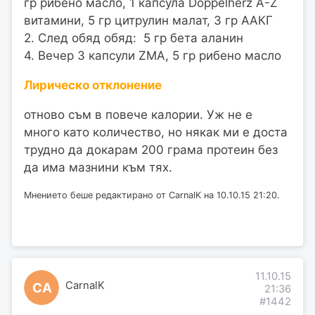
гр рибено масло, 1 капсула Doppelherz A-Z
витамини, 5 гр цитрулин малат, 3 гр ААКГ
2. След обяд обяд: 5 гр бета аланин
4. Вечер 3 капсули ZMA, 5 гр рибено масло
Лирическо отклонение
отново съм в повече калории. Уж не е
много като количество, но някак ми е доста
трудно да докарам 200 грама протеин без
да има мазнини към тях.
Мнението беше редактирано от CarnalK на 10.10.15 21:20.
11.10.15
CarnalK
CA
21:36
#1442