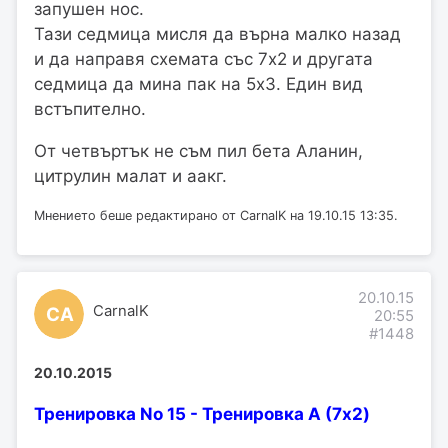
запушен нос.
Тази седмица мисля да върна малко назад
и да направя схемата със 7х2 и другата
седмица да мина пак на 5х3. Един вид
встъпително.
От четвъртък не съм пил бета Аланин,
цитрулин малат и аакг.
Мнението беше редактирано от CarnalK на 19.10.15 13:35.
20.10.15
CarnalK
CA
20:55
#1448
20.10.2015
Тренировка No 15 - Тренировка А (7x2)