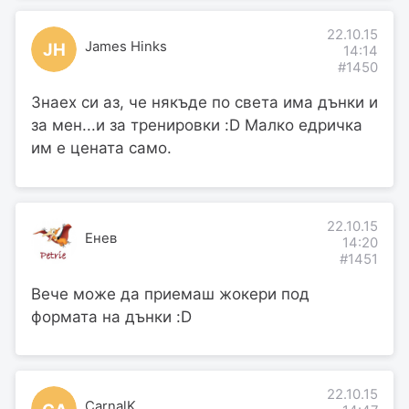
22.10.15
James Hinks
JH
14:14
#1450
Знаех си аз, че някъде по света има дънки и
за мен...и за тренировки :D Малко едричка
им е цената само.
22.10.15
Енев
14:20
#1451
Вече може да приемаш жокери под
формата на дънки :D
22.10.15
CarnalK