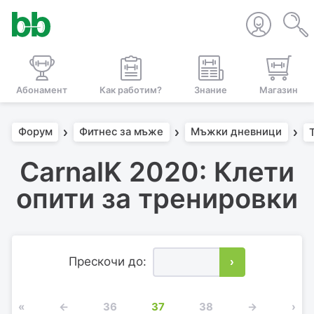
Абонамент
Как работим?
Знание
Магазин
Форум
Фитнес за мъже
Мъжки дневници
CarnalK 2020: Клети
опити за тренировки
Прескочи до:
›
«
←
36
37
38
→
›