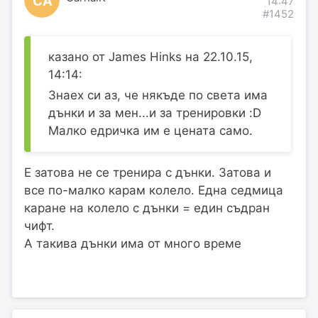
CA
14:47
#1452
казано от James Hinks на 22.10.15,
14:14:
Знаех си аз, че някъде по света има
дънки и за мен...и за тренировки :D
Малко едричка им е цената само.
Е затова не се тренира с дънки. Затова и
все по-малко карам колело. Една седмица
каране на колело с дънки = един съдран
чифт.
А такива дънки има от много време