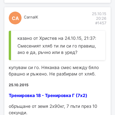
25.10.15
CarnalK
CA
20:26
#1457
казано от Христев на 24.10.15, 21:37:
Смесеният хляб ти ли си го правиш,
ако е да, ръчно или в уред?
купувам си го. Някаква смес между бяло
брашно и ръжено. Не разбирам от хляб.
25.10.2015
Тренировка 18 - Тренировка Г (7x2)
обръщане от земя 2х90кг, 7 пъти през 10
секунди.