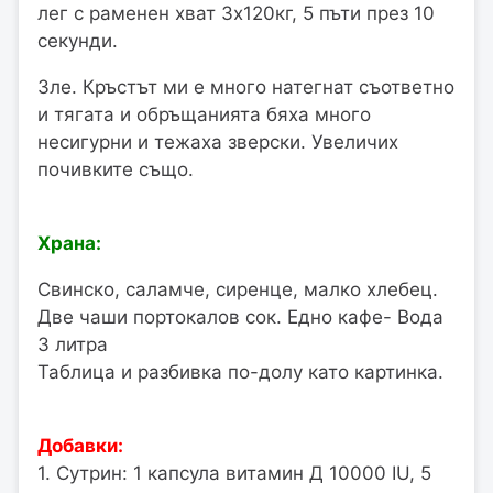
лег с раменен хват 3х120кг, 5 пъти през 10
секунди.
Зле. Кръстът ми е много натегнат съответно
и тягата и обръщанията бяха много
несигурни и тежаха зверски. Увеличих
почивките също.
Храна:
Свинско, саламче, сиренце, малко хлебец.
Две чаши портокалов сок. Едно кафе- Вода
3 литра
Таблица и разбивка по-долу като картинка.
Добавки:
1. Сутрин: 1 капсула витамин Д 10000 IU, 5