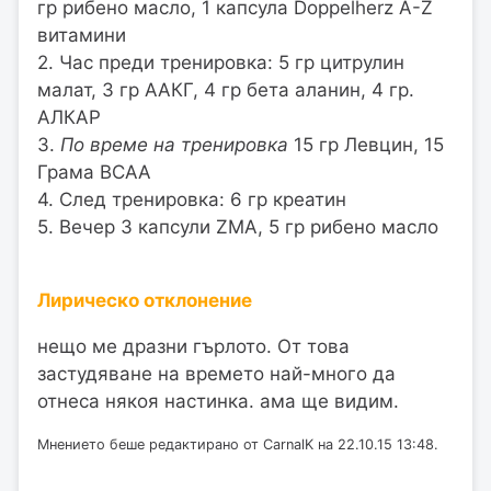
гр рибено масло, 1 капсула Doppelherz A-Z
витамини
2. Час преди тренировка: 5 гр цитрулин
малат, 3 гр ААКГ, 4 гр бета аланин, 4 гр.
АЛКАР
3.
По време на тренировка
15 гр Левцин, 15
Грама BCAA
4. След тренировка: 6 гр креатин
5. Вечер 3 капсули ZMA, 5 гр рибено масло
Лирическо отклонение
нещо ме дразни гърлото. От това
застудяване на времето най-много да
отнеса някоя настинка. ама ще видим.
Мнението беше редактирано от CarnalK на 22.10.15 13:48.