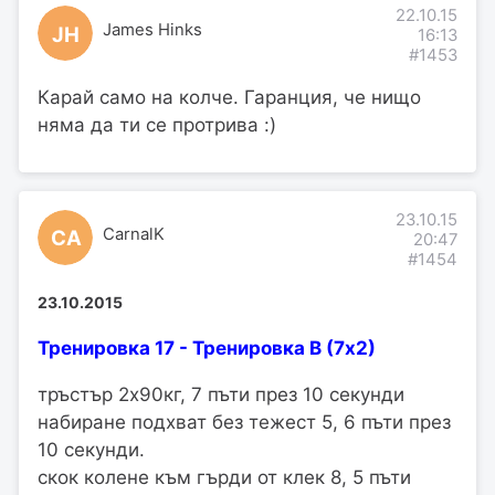
22.10.15
James Hinks
JH
16:13
#1453
Карай само на колче. Гаранция, че нищо
няма да ти се протрива :)
23.10.15
CarnalK
CA
20:47
#1454
23.10.2015
Тренировка 17 - Тренировка В (7х2)
тръстър 2х90кг, 7 пъти през 10 секунди
набиране подхват без тежест 5, 6 пъти през
10 секунди.
скок колене към гърди от клек 8, 5 пъти