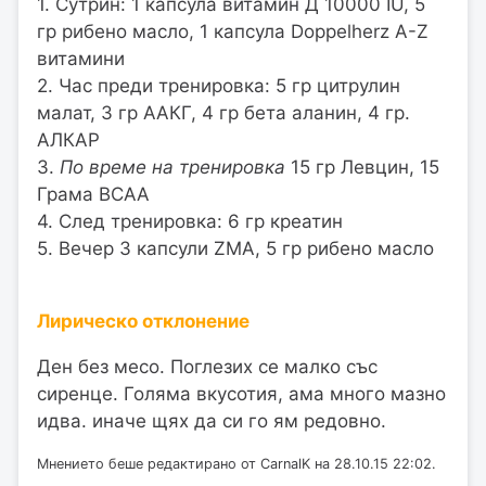
1. Сутрин: 1 капсула витамин Д 10000 IU, 5
гр рибено масло, 1 капсула Doppelherz A-Z
витамини
2. Час преди тренировка: 5 гр цитрулин
малат, 3 гр ААКГ, 4 гр бета аланин, 4 гр.
АЛКАР
3.
По време на тренировка
15 гр Левцин, 15
Грама BCAA
4. След тренировка: 6 гр креатин
5. Вечер 3 капсули ZMA, 5 гр рибено масло
Лирическо отклонение
Ден без месо. Поглезих се малко със
сиренце. Голяма вкусотия, ама много мазно
идва. иначе щях да си го ям редовно.
Мнението беше редактирано от CarnalK на 28.10.15 22:02.