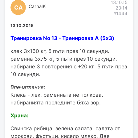
13.10.15
CarnalK
CA
23:14
#1444
13.10.2015
Тренировка No 13 - Тренировка А (5x3)
клек 3х160 кг, 5 пъти през 10 секунди.
раменна 3х75 кг, 5 пъти през 10 секунди.
набиране 3 повторения с +20 кг 5 пъти през
10 секунди.
Впечатления:
Клека - лек. раменната не толкова.
набиранията последните бяха зор.
Храна:
Свинска рибица, зелена салата, салата от
моркови, фъстъци, кисело мляко. Две