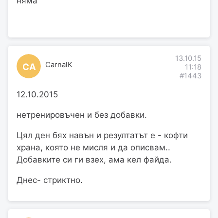
няма
13.10.15
CarnalK
CA
11:18
#1443
12.10.2015
нетренировъчен и без добавки.
Цял ден бях навън и резултатът е - кофти
храна, която не мисля и да описвам..
Добавките си ги взех, ама кел файда.
Днес- стриктно.