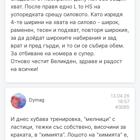
хват. После правя едно L to HS на
успоредката срещу силовото. Като изредя
4-те ширини на хвата на силово - широк,
раменен, тесен и подхват, повторя широкия,
за да дойдат широките набирания и зад
врат и пред гърди, и то си се събира обем.
За отбиване на номера е супер.
Отново честит Великден, здраве и радост
на всички!
13.04.26
Dymag
18:57
#3085
И днес хубава тренировка, “мелници” с
ластици, тежки със собствено, височини за
краката, в “химията”. Лошото на “химията” е,