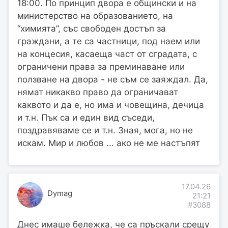
18:00. По принцип двора е общински и на
министерство на образованието, на
“химията”, със свободен достъп за
граждани, а те са частници, под наем или
на концесия, касаеща част от сградата, с
ограничени права за преминаване или
ползване на двора - не съм се заяждал. Да,
нямат никакво право да ограничават
каквото и да е, но има и човещина, дечица
и т.н. Пък са и един вид съседи,
поздравяваме се и т.н. Зная, мога, но не
искам. Мир и любов ... ако не ме настъпят
17.04.26
Dymag
21:21
#3088
Днес имаше бележка, че са пръскали срещу