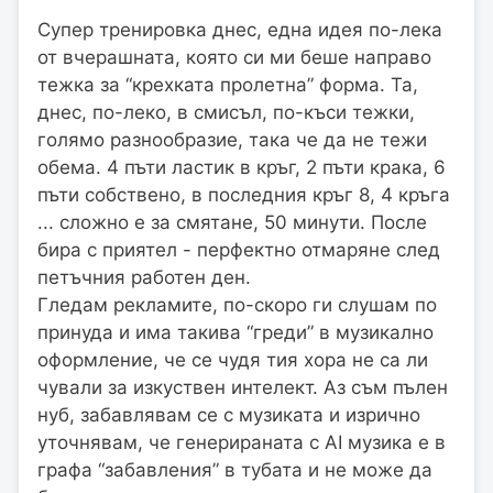
Супер тренировка днес, една идея по-лека
от вчерашната, която си ми беше направо
тежка за “крехката пролетна” форма. Та,
днес, по-леко, в смисъл, по-къси тежки,
голямо разнообразие, така че да не тежи
обема. 4 пъти ластик в кръг, 2 пъти крака, 6
пъти собствено, в последния кръг 8, 4 кръга
... сложно е за смятане, 50 минути. После
бира с приятел - перфектно отмаряне след
петъчния работен ден.
Гледам рекламите, по-скоро ги слушам по
принуда и има такива “греди” в музикално
оформление, че се чудя тия хора не са ли
чували за изкуствен интелект. Аз съм пълен
нуб, забавлявам се с музиката и изрично
уточнявам, че генерираната с AI музика е в
графа “забавления” в тубата и не може да