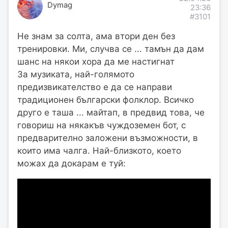
Dymag
23:36
#3101
Не знам за солта, ама втори ден без
тренировки. Ми, случва се ... тамън да дам
шанс на някои хора да ме настигнат
За музиката, най-голямото
предизвикателство е да се направи
традиционен български фолклор. Всичко
друго е таша ... майтап, в предвид това, че
говориш на някакъв чуждоземен бот, с
предварително заложени възможности, в
които има чалга. Най-близкото, което
можах да докарам е туй: