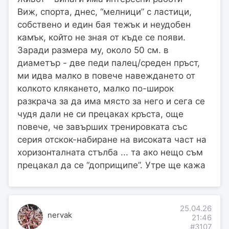
Виж, спорта, днес, “мелници” с ластици,
собствено и един бая тежък и неудобен
камък, който не зная от къде се появи.
Заради размера му, около 50 см. в
диаметър - две педи палец/среден пръст,
ми идва малко в повече навеждането от
колкото клякането, малко по-широк
разкрача за да има място за него и сега се
чудя дали не си прецаках кръста, още
повече, че завърших тренировката със
серия отскок-набиране на високата част на
хоризонталната стълба ... та ако нещо съм
прецакал да се “доприщипе”. Утре ще кажа
25.04.26
nervak
21:46
#3107