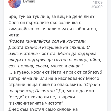
Dymag
19:09
#3090
Бре, туй за тук ли е, за виц на деня ли е?
Соля си пържолите със солничка с
хималайска сол и нали съм си любопитен,
чета:
”Розова хималайска сол на кристали.
Добита ръчно и изсушена на слънце. С
изключителна чистота. Може да съдържа
следи от съдържаща глутен пшеница, яйца,
соя, целина, сусам, мляко и синап.”
... а гуано, косми от Йети и прах от саблезъб
тигър няма ли или не е изследвано? Много
странни неща пише по опаковките.
”Страна
на произход Пакистан.”
Да, може да има
“следи” от какво ли не, въпреки
“изключителната чистота”.
Днес съм въртял само силови на