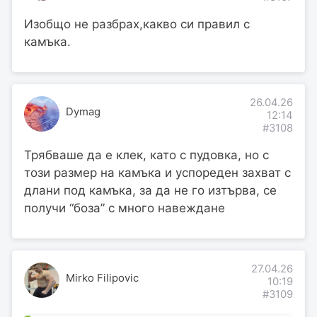
Изобщо не разбрах,какво си правил с
камъка.
26.04.26
Dymag
12:14
#3108
Трябваше да е клек, като с пудовка, но с
този размер на камъка и успореден захват с
длани под камъка, за да не го изтърва, се
получи “боза” с много навеждане
27.04.26
Mirko Filipovic
10:19
#3109