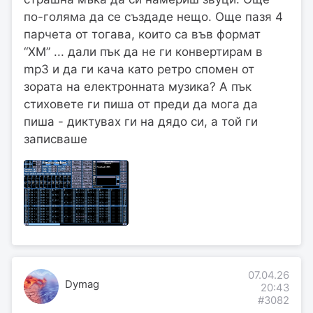
по-голяма да се създаде нещо. Още пазя 4
парчета от тогава, които са във формат
“XM” ... дали пък да не ги конвертирам в
mp3 и да ги кача като ретро спомен от
зората на електронната музика? А пък
стиховете ги пиша от преди да мога да
пиша - диктувах ги на дядо си, а той ги
записваше
07.04.26
Dymag
20:43
#3082