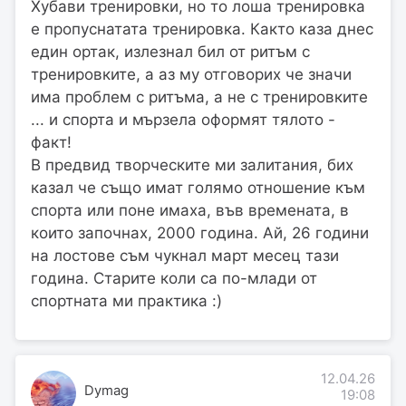
Хубави тренировки, но то лоша тренировка
е пропуснатата тренировка. Както каза днес
един ортак, излезнал бил от ритъм с
тренировките, а аз му отговорих че значи
има проблем с ритъма, а не с тренировките
... и спорта и мързела оформят тялото -
факт!
В предвид творческите ми залитания, бих
казал че също имат голямо отношение към
спорта или поне имаха, във времената, в
които започнах, 2000 година. Ай, 26 години
на лостове съм чукнал март месец тази
година. Старите коли са по-млади от
спортната ми практика :)
12.04.26
Dymag
19:08