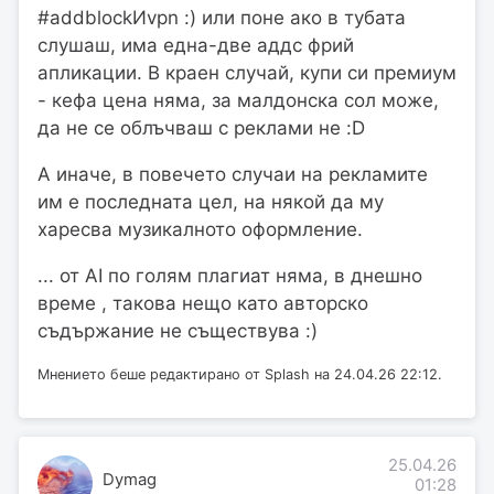
#addblockИvpn :) или поне ако в тубата
слушаш, има една-две аддс фрий
апликации. В краен случай, купи си премиум
- кефа цена няма, за малдонска сол може,
да не се облъчваш с реклами не :D
А иначе, в повечето случаи на рекламите
им е последната цел, на някой да му
харесва музикалното оформление.
... от AI по голям плагиат няма, в днешно
време , такова нещо като авторско
съдържание не съществува :)
Мнението беше редактирано от Splash на 24.04.26 22:12.
25.04.26
Dymag
01:28