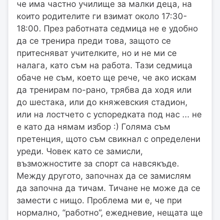
че има частно училище за малки деца, на
които родителите ги взимат около 17:30-
18:00. През работната седмица не е удобно
да се тренира преди това, защото се
притесняват учителките, но и не ми се
налага, като съм на работа. Тази седмица
обаче не съм, което ще рече, че ако искам
да тренирам по-рано, трябва да ходя или
до шестака, или до княжевския стадион,
или на лостчето с успоредката под нас ... не
е като да нямам избор :) Голяма съм
претенция, щото съм свикнал с определени
уреди. Човек като се замисли,
възможностите за спорт са навсякъде.
Между другото, започнах да се замислям
да започна да тичам. Тичане не може да се
замести с нищо. Проблема ми е, че при
нормално, “работно”, ежедневие, нещата ще