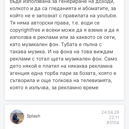
бъде използвана за генериране на доходи,
колкото и да са гледанията и абоматите, за
който не е запознат с правилата на youtube.
Тя няма авторски права, т.е. води се
copyrightfree и всеки може да я вземе и да я
използва в реклами или за каквото се сети,
като музикален фон. Тубата е пълна с
такава музика. И на фона на това виждам
реклами с тотал щета музикален фон. Само
дето някой е платил на някаква рекламна
агенция една торба пари за бозата, която е
сътворила и още толкова на телевизията,
която я излъчва, за рекламно време
24.04.26
Splash
22:11
#3104