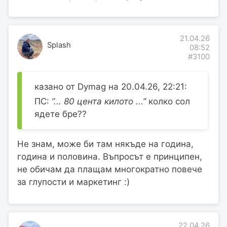
21.04.26
Splash
08:52
#3100
казано от Dymag на 20.04.26, 22:21:
ПС:
”... 80 цента килото ...”
колко сол
ядете бре??
Не знам, може би там някъде на година,
година и половина. Въпросът е принципен,
не обичам да плащам многократно повече
за глупости и маркетинг :)
22.04.26