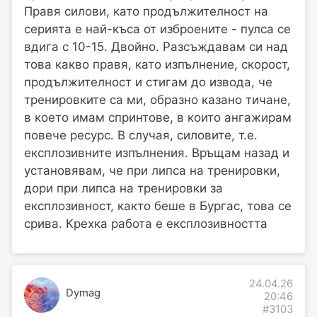
Правя силови, като продължителност на
серията е най-къса от изброените - пулса се
вдига с 10-15. Двойно. Разсъждавам си над
това какво правя, като изпълнение, скорост,
продължителност и стигам до извода, че
тренировките са ми, образно казано тичане,
в което имам спринтове, в които ангажирам
повече ресурс. В случая, силовите, т.е.
експлозивните изпълнения. Връщам назад и
установявам, че при липса на тренировки,
дори при липса на тренировки за
експлозивност, както беше в Бургас, това се
срива. Крехка работа е експлозивността
24.04.26
Dymag
20:46
#3103