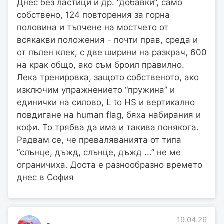
Днес без ластици и др. “добавки”, само
собствено, 124 повторения за горна
половина и тъпчене на мостчето от
всякакви положения - почти прав, среда и
от пълен клек, с две ширини на разкрач, 600
на крак общо, ако съм броил правилно.
Лека тренировка, защото собственото, ако
изключим упражнението “пружина” и
единички на силово, L to HS и вертикално
повдигане на human flag, бяха набирания и
кофи. То трябва да има и такива понякога.
Радвам се, че преваляванията от типа
“слънце, дъжд, слънце, дъжд ...” не ме
ограничиха. Доста е разнообразно времето
днес в София
19.04.26