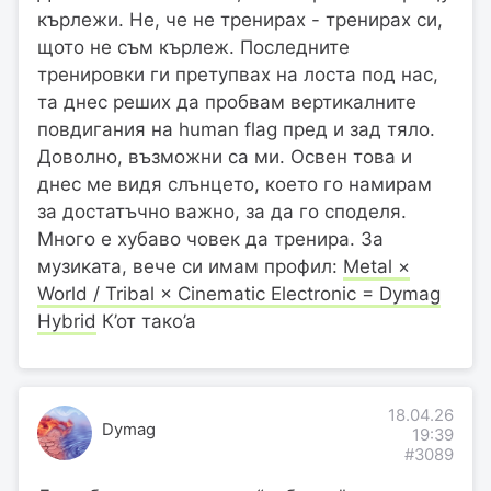
кърлежи. Не, че не тренирах - тренирах си,
щото не съм кърлеж. Последните
тренировки ги претупвах на лоста под нас,
та днес реших да пробвам вертикалните
повдигания на human flag пред и зад тяло.
Доволно, възможни са ми. Освен това и
днес ме видя слънцето, което го намирам
за достатъчно важно, за да го споделя.
Много е хубаво човек да тренира. За
музиката, вече си имам профил:
Metal ×
World / Tribal × Cinematic Electronic = Dymag
Hybrid
К’от тако’а
18.04.26
Dymag
19:39
#3089