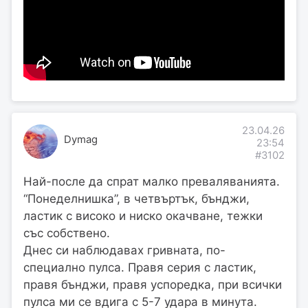
23.04.26
Dymag
23:54
#3102
Най-после да спрат малко преваляванията.
“Понеделнишка”, в четвъртък, бънджи,
ластик с високо и ниско окачване, тежки
със собствено.
Днес си наблюдавах гривната, по-
специално пулса. Правя серия с ластик,
правя бънджи, правя успоредка, при всички
пулса ми се вдига с 5-7 удара в минута.